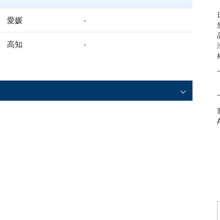
愛媛
-
高知
-