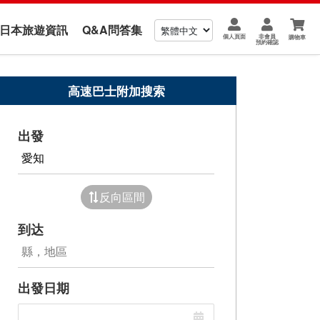
us 日本旅遊資訊
Q&A問答集
個人頁面
非會員
購物車
預約確認
高速巴士附加搜索
出發
反向區間
到达
出發日期