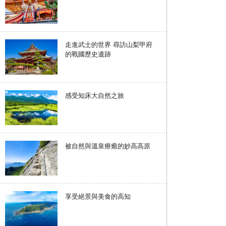
走進武士的世界 尋訪山梨甲府
的戰國歷史遺跡
感受知床大自然之旅
被自然與溫泉療癒的妙高高原
享受絕景與美食的高知