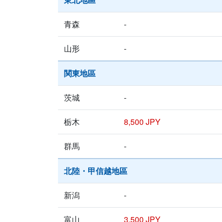
青森
-
山形
-
関東地區
茨城
-
栃木
8,500 JPY
群馬
-
北陸・甲信越地區
新潟
-
富山
3,500 JPY