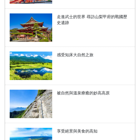
走進武士的世界 尋訪山梨甲府的戰國歷
史遺跡
感受知床大自然之旅
被自然與溫泉療癒的妙高高原
享受絕景與美食的高知