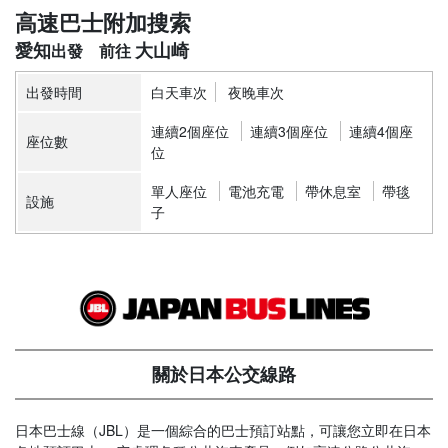
高速巴士附加搜索
愛知
大山崎
出發時間
白天車次
夜晚車次
連續2個座位
連續3個座位
連續4個座
座位數
位
單人座位
電池充電
帶休息室
帶毯
設施
子
關於日本公交線路
日本巴士線（JBL）是一個綜合的巴士預訂站點，可讓您立即在日本