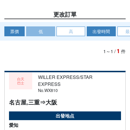
更改訂單
票價
低
高
出發時間
最
1
1～1
/
件
WILLER EXPRESS/STAR
白天
巴士
EXPRESS
No.WX810
名古屋,三重⇒大阪
出發地点
愛知