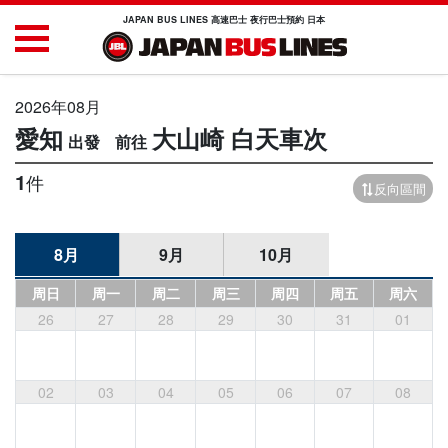
JAPAN BUS LINES 高速巴士 夜行巴士預約 日本
2026年08月
愛知
大山崎
白天車次
1
件
反向區間
8月
9月
10月
周日
周一
周二
周三
周四
周五
周六
26
27
28
29
30
31
01
02
03
04
05
06
07
08