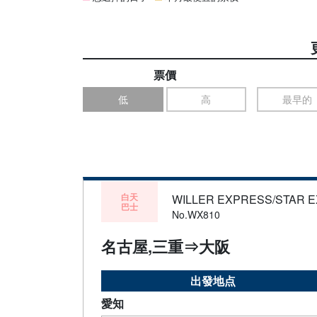
票價
低
高
最早的
白天
WILLER EXPRESS/STAR 
巴士
No.WX810
名古屋,三重⇒大阪
出發地点
愛知