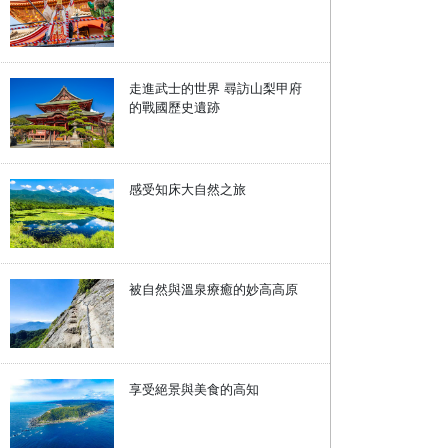
走進武士的世界 尋訪山梨甲府
的戰國歷史遺跡
感受知床大自然之旅
被自然與溫泉療癒的妙高高原
享受絕景與美食的高知