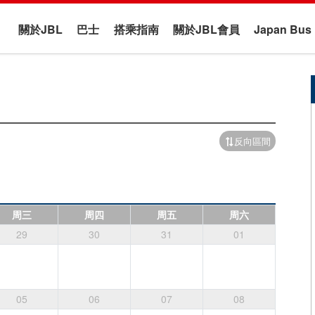
關於JBL
巴士
搭乘指南
關於JBL會員
Japan B
反向區間
周三
周四
周五
周六
29
30
31
01
05
06
07
08