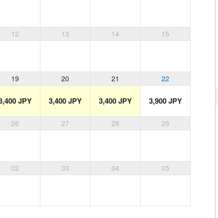
12
13
14
15
19
20
21
22
3,400 JPY
3,400 JPY
3,400 JPY
3,900 JPY
26
27
28
29
02
03
04
05