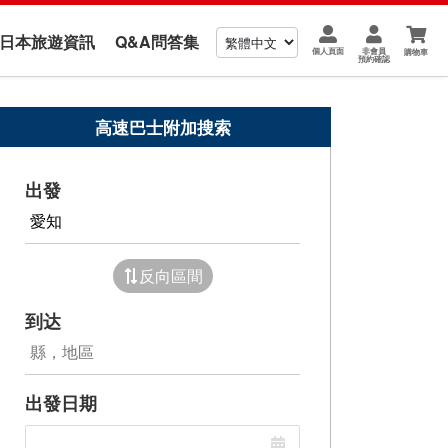
us 日本旅遊資訊
Q&A問答集
個人頁面
非會員
購物車
預約確認
高速巴士附加搜索
出發
反向區間
到达
出發日期