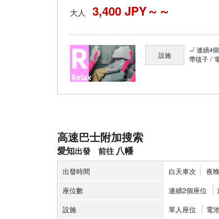
3,400 JPY～
大人
連續4
設施
帶毯子 / 
高速巴士附加搜索
愛知
八幡
出發時間
白天車次
夜
座位數
連續2個座位
設施
單人座位
電