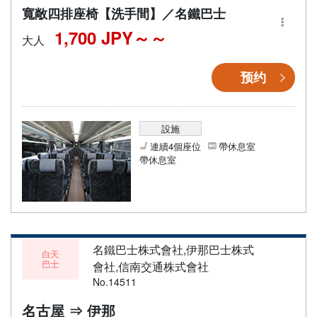
寬敞四排座椅【洗手間】／名鐵巴士
1,700 JPY～
大人
预约
設施
連續4個座位
帶休息室
帶休息室
名鐵巴士株式會社,伊那巴士株式
白天
巴士
會社,信南交通株式會社
No.14511
名古屋 ⇒ 伊那