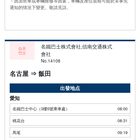
・因加班車或車輛維修等因素，車輛及座位規格可能於未事先
通知的情況下變更。敬請見諒。
名鐵巴士株式會社,信南交通株式
白天
巴士
會社
No.14108
名古屋 ⇒ 飯田
出發地点
愛知
名鐵巴士中心（3樓5號乘車處）
08:00
桃花台
08:31
馬篭
09:19