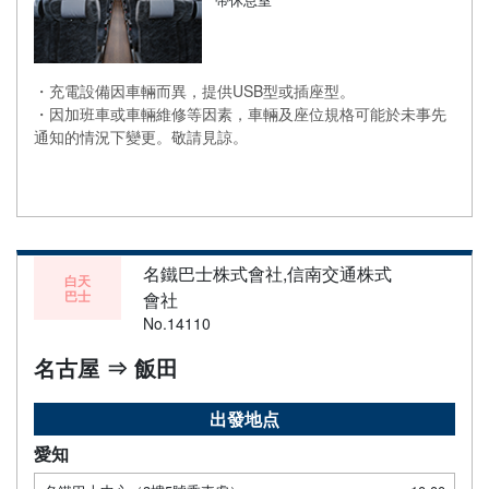
・充電設備因車輛而異，提供USB型或插座型。
・因加班車或車輛維修等因素，車輛及座位規格可能於未事先
通知的情況下變更。敬請見諒。
名鐵巴士株式會社,信南交通株式
白天
巴士
會社
No.14110
名古屋 ⇒ 飯田
出發地点
愛知