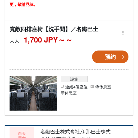
更，敬請見諒。
寬敞四排座椅【洗手間】／名鐵巴士
1,700 JPY～
大人
预约
設施
連續4個座位
帶休息室
帶休息室
名鐵巴士株式會社,伊那巴士株式
白天
巴士