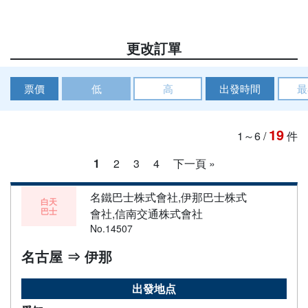
更改訂單
票價
低
高
出發時間
最
19
1～6
/
件
1
2
3
4
下一頁 »
名鐵巴士株式會社,伊那巴士株式
白天
巴士
會社,信南交通株式會社
No.14507
名古屋 ⇒ 伊那
出發地点