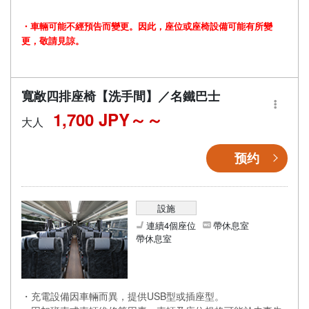
・車輛可能不經預告而變更。因此，座位或座椅設備可能有所變
更，敬請見諒。
寬敞四排座椅【洗手間】／名鐵巴士
1,700 JPY～
大人
预约
設施
連續4個座位
帶休息室
帶休息室
・充電設備因車輛而異，提供USB型或插座型。