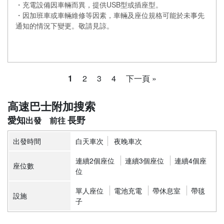
・充電設備因車輛而異，提供USB型或插座型。
・因加班車或車輛維修等因素，車輛及座位規格可能於未事先
通知的情況下變更。敬請見諒。
1
2
3
4
下一頁 »
高速巴士附加搜索
愛知
長野
出發時間
白天車次
夜晚車次
連續2個座位
連續3個座位
連續4個座
座位數
位
單人座位
電池充電
帶休息室
帶毯
設施
子