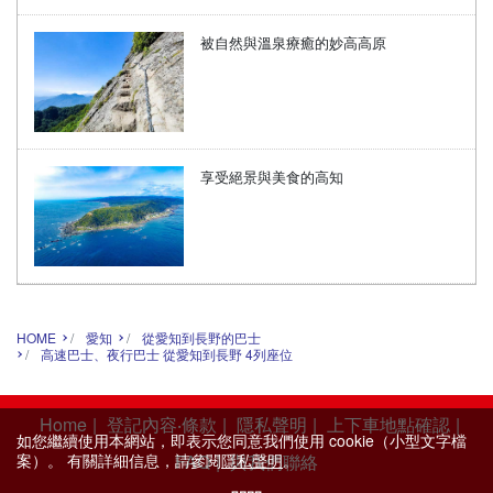
被自然與溫泉療癒的妙高高原
享受絕景與美食的高知
HOME
愛知
從愛知到長野的巴士
高速巴士、夜行巴士 從愛知到長野 4列座位
Home
|
登記內容‧條款
|
隱私聲明
|
上下車地點確認
|
如您繼續使用本網站，即表示您同意我們使用 cookie（小型文字檔
FAQ
|
與我們聯絡
案）。 有關詳細信息，請參閱
隱私聲明
。