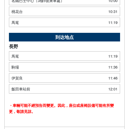
名鐵巴士中心（3樓5號乘車處）
10:00
桃花台
10:31
馬篭
11:19
到达地点
長野
馬篭
11:19
駒場
11:36
伊賀良
11:46
飯田車站前
12:01
・車輛可能不經預告而變更。因此，座位或座椅設備可能有所變
更，敬請見諒。