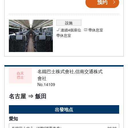
预约
設施
連續4個座位
帶休息室
帶休息室
名鐵巴士株式會社,信南交通株式
白天
巴士
會社
No.14109
名古屋 ⇒ 飯田
出發地点
愛知