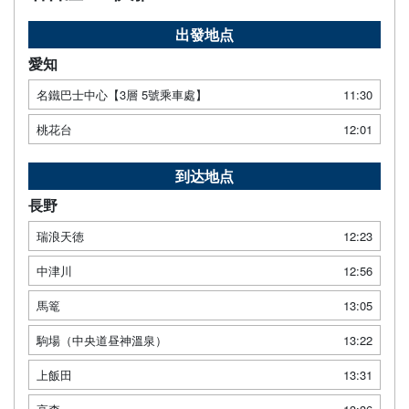
出發地点
愛知
名鐵巴士中心【3層 5號乘車處】
11:30
桃花台
12:01
到达地点
長野
瑞浪天徳
12:23
中津川
12:56
馬篭
13:05
駒場（中央道昼神溫泉）
13:22
上飯田
13:31