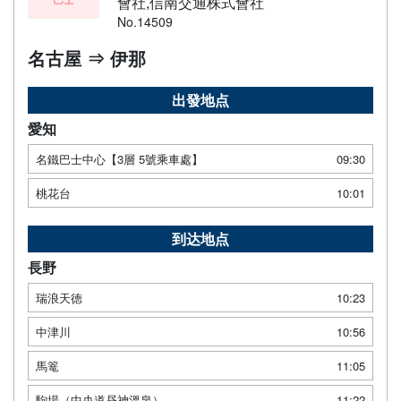
會社,信南交通株式會社
No.14509
名古屋 ⇒ 伊那
出發地点
愛知
名鐵巴士中心【3層 5號乘車處】
09:30
桃花台
10:01
到达地点
長野
瑞浪天徳
10:23
中津川
10:56
馬篭
11:05
駒場（中央道昼神溫泉）
11:22