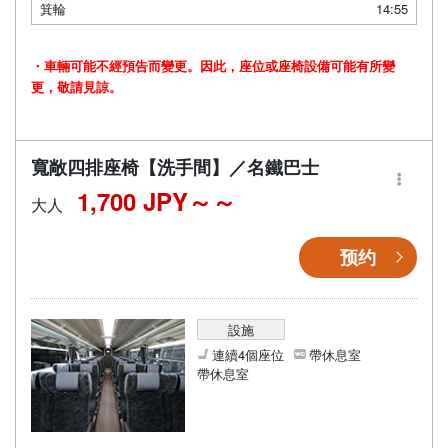
箕輪
14:55
・車輛可能不經預告而變更。因此，座位或座椅設備可能有所變
更，敬請見諒。
寬敞四排座椅【洗手間】／名鐵巴士
1,700 JPY～
大人
预约
設施
連續4個座位
帶休息室
帶休息室