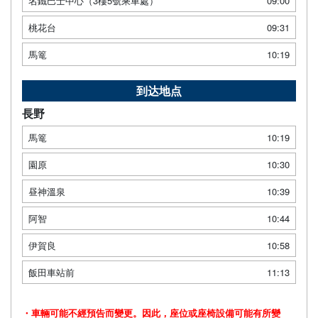
名鐵巴士中心（3樓5號乘車處）
09:00
桃花台
09:31
馬篭
10:19
到达地点
長野
馬篭
10:19
園原
10:30
昼神溫泉
10:39
阿智
10:44
伊賀良
10:58
飯田車站前
11:13
・車輛可能不經預告而變更。因此，座位或座椅設備可能有所變