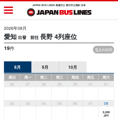
JAPAN BUS LINES 高速巴士 夜行巴士預約 日本
2026年08月
愛知
長野
4列座位
19
件
反向區間
8月
9月
10月
周日
周一
周二
周三
周四
周五
周六
26
27
28
29
30
31
01
02
03
04
05
06
07
08
5,200
JPY