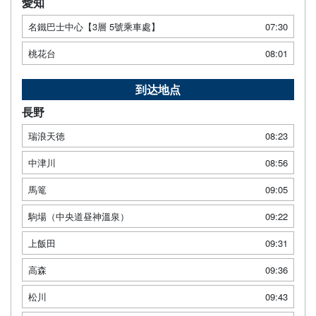
愛知
名鐵巴士中心【3層 5號乘車處】
07:30
桃花台
08:01
到达地点
長野
瑞浪天徳
08:23
中津川
08:56
馬篭
09:05
駒場（中央道昼神溫泉）
09:22
上飯田
09:31
高森
09:36
松川
09:43