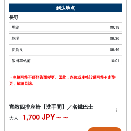
到达地点
長野
馬篭
09:19
駒場
09:36
伊賀良
09:46
飯田車站前
10:01
・車輛可能不經預告而變更。因此，座位或座椅設備可能有所變
更，敬請見諒。
寬敞四排座椅【洗手間】／名鐵巴士
1,700 JPY～
大人