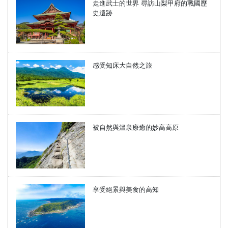
走進武士的世界 尋訪山梨甲府的戰國歷
史遺跡
感受知床大自然之旅
被自然與溫泉療癒的妙高高原
享受絕景與美食的高知