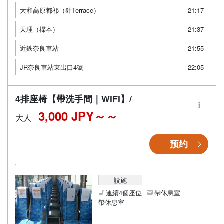
大和高原都祁（針Terrace）
21:17
天理（櫟本）
21:37
近鉄奈良車站
21:55
JR奈良車站東出口4號
22:05
4排座椅【帶洗手間｜WiFi】/
3,000 JPY～
大人
预约
設施
連續4個座位
帶休息室
帶休息室