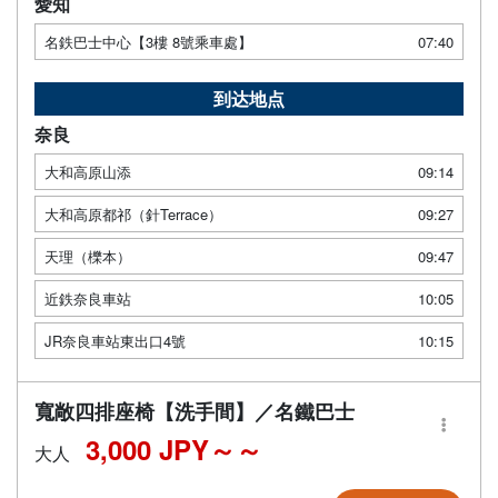
愛知
名鉄巴士中心【3樓 8號乘車處】
07:40
到达地点
奈良
大和高原山添
09:14
大和高原都祁（針Terrace）
09:27
天理（櫟本）
09:47
近鉄奈良車站
10:05
JR奈良車站東出口4號
10:15
寬敞四排座椅【洗手間】／名鐵巴士
3,000 JPY～
大人