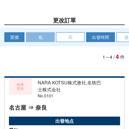
更改訂單
票價
低
高
出發時間
最
4
1～4
/
件
NARA KOTSU株式會社,名铁巴
白天
巴士
士株式会社
No.0101
名古屋 ⇒ 奈良
出發地点