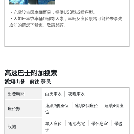
・充電設備因車輛而異，提供USB型或插座型。
・因加班車或車輛維修等因素，車輛及座位規格可能於未事先
通知的情況下變更。敬請見諒。
高速巴士附加搜索
愛知
奈良
出發時間
白天車次
夜晚車次
連續2個座位
連續3個座位
連續4個座
座位數
位
單人座位
電池充電
帶休息室
帶毯
設施
子