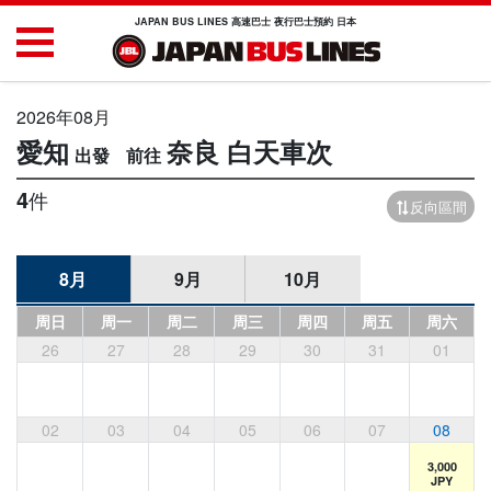
JAPAN BUS LINES 高速巴士 夜行巴士預約 日本
2026年08月
愛知
奈良
白天車次
4
件
反向區間
8月
9月
10月
周日
周一
周二
周三
周四
周五
周六
26
27
28
29
30
31
01
02
03
04
05
06
07
08
3,000
JPY