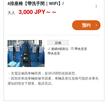
4排座椅【帶洗手間｜WiFi】/
3,000 JPY～
大人
预约
設施
連續4個座位
帶休息室
帶休息室
・充電設備因車輛而異，提供USB型或插座型。
・因加班車或車輛維修等因素，車輛及座位規格可能於未事先
通知的情況下變更。敬請見諒。