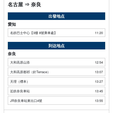
名古屋 ⇒ 奈良
出發地点
愛知
名鉄巴士中心【3樓 8號乘車處】
11:20
到达地点
奈良
大和高原山添
12:54
大和高原都祁（針Terrace）
13:07
天理（櫟本）
13:27
近鉄奈良車站
13:45
JR奈良車站東出口4號
13:55