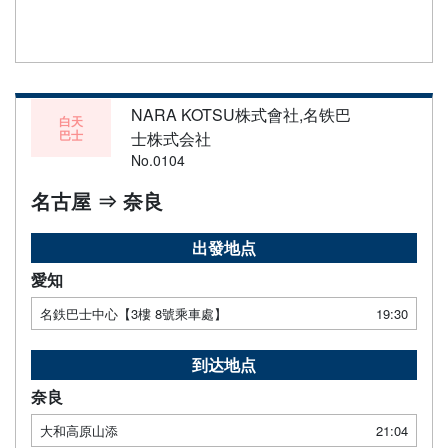
NARA KOTSU株式會社,名铁巴
白天
巴士
士株式会社
No.0104
名古屋 ⇒ 奈良
出發地点
愛知
名鉄巴士中心【3樓 8號乘車處】
19:30
到达地点
奈良
大和高原山添
21:04