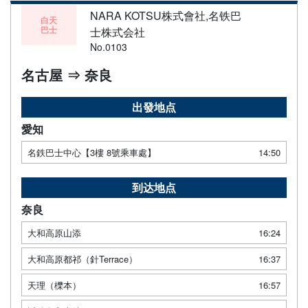
NARA KOTSU株式會社,名铁巴
白天
巴士
士株式会社
No.0103
名古屋 ⇒ 奈良
出發地点
愛知
名鉄巴士中心【3樓 8號乘車處】
14:50
到达地点
奈良
大和高原山添
16:24
大和高原都祁（針Terrace）
16:37
天理（櫟本）
16:57