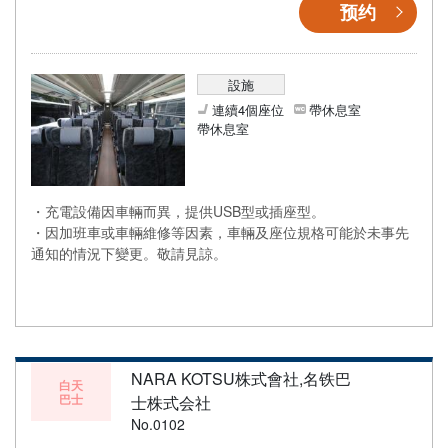
预约
設施
連續4個座位
帶休息室
帶休息室
・充電設備因車輛而異，提供USB型或插座型。
・因加班車或車輛維修等因素，車輛及座位規格可能於未事先
通知的情況下變更。敬請見諒。
NARA KOTSU株式會社,名铁巴
白天
巴士
士株式会社
No.0102