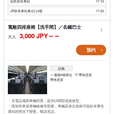
近鉄奈良車站
17:15
JR奈良車站東出口4號
17:25
寬敞四排座椅【洗手間】／名鐵巴士
3,000 JPY～
大人
预约
設施
連續4個座位
帶休息室
帶休息室
・充電設備因車輛而異，提供USB型或插座型。
・因加班車或車輛維修等因素，車輛及座位規格可能於未事先
通知的情況下變更。敬請見諒。