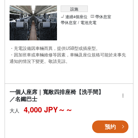
設施
連續4個座位
帶休息室
帶休息室 / 電池充電
・充電設備因車輛而異，提供USB型或插座型。
・因加班車或車輛維修等因素，車輛及座位規格可能於未事先
通知的情況下變更。敬請見諒。
一個人座席｜寬敞四排座椅【洗手間】
／名鐵巴士
4,000 JPY～
大人
预约