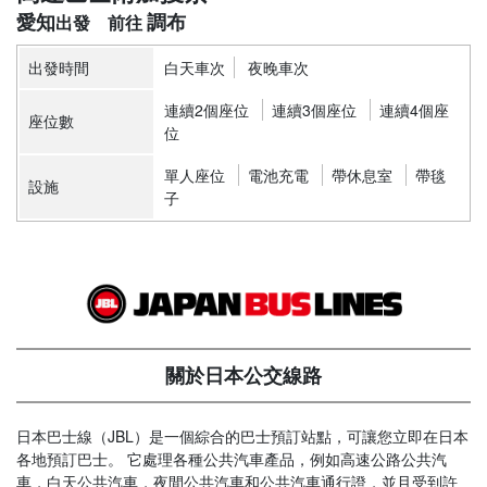
愛知
調布
出發時間
白天車次
夜晚車次
連續2個座位
連續3個座位
連續4個座
座位數
位
單人座位
電池充電
帶休息室
帶毯
設施
子
關於日本公交線路
日本巴士線（JBL）是一個綜合的巴士預訂站點，可讓您立即在日本
各地預訂巴士。 它處理各種公共汽車產品，例如高速公路公共汽
車，白天公共汽車，夜間公共汽車和公共汽車通行證，並且受到許