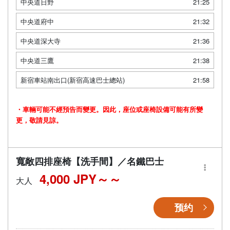
中央道日野
21:25
中央道府中
21:32
中央道深大寺
21:36
中央道三鷹
21:38
新宿車站南出口(新宿高速巴士總站)
21:58
・車輛可能不經預告而變更。因此，座位或座椅設備可能有所變
更，敬請見諒。
寬敞四排座椅【洗手間】／名鐵巴士
4,000 JPY～
大人
预约