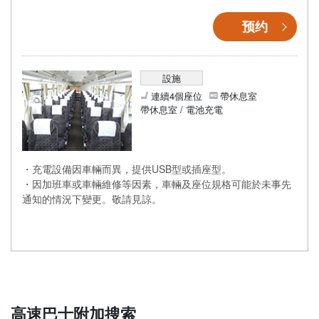
预约
設施
連續4個座位
帶休息室
帶休息室 / 電池充電
・充電設備因車輛而異，提供USB型或插座型。
・因加班車或車輛維修等因素，車輛及座位規格可能於未事先
通知的情況下變更。敬請見諒。
高速巴士附加搜索