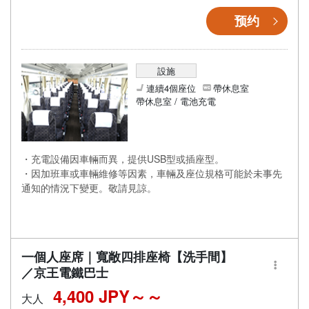
预约
設施
連續4個座位
帶休息室
帶休息室 / 電池充電
・充電設備因車輛而異，提供USB型或插座型。
・因加班車或車輛維修等因素，車輛及座位規格可能於未事先
通知的情況下變更。敬請見諒。
一個人座席｜寬敞四排座椅【洗手間】
／京王電鐵巴士
4,400 JPY～
大人