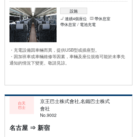
設施
連續4個座位
帶休息室
帶休息室 / 電池充電
・充電設備因車輛而異，提供USB型或插座型。
・因加班車或車輛維修等因素，車輛及座位規格可能於未事先
通知的情況下變更。敬請見諒。
京王巴士株式會社,名鐵巴士株式
白天
巴士
會社
No.9002
名古屋 ⇒ 新宿