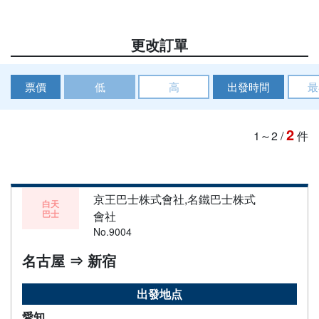
更改訂單
票價
低
高
出發時間
最
2
1～2
/
件
京王巴士株式會社,名鐵巴士株式
白天
巴士
會社
No.9004
名古屋 ⇒ 新宿
出發地点
愛知