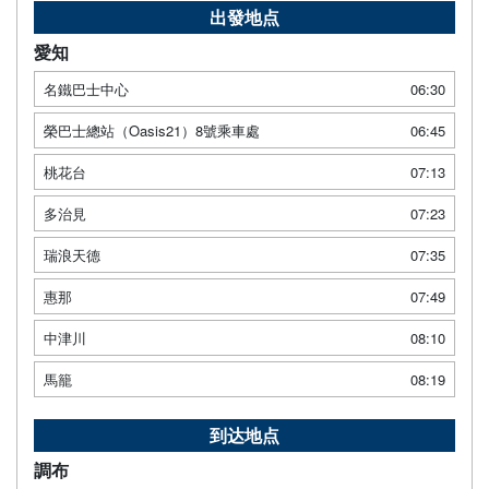
出發地点
愛知
名鐵巴士中心
06:30
榮巴士總站（Oasis21）8號乘車處
06:45
桃花台
07:13
多治見
07:23
瑞浪天德
07:35
惠那
07:49
中津川
08:10
馬籠
08:19
到达地点
調布