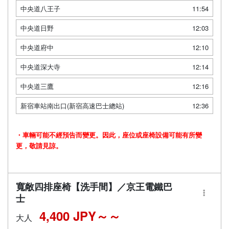
中央道八王子
11:54
中央道日野
12:03
中央道府中
12:10
中央道深大寺
12:14
中央道三鷹
12:16
新宿車站南出口(新宿高速巴士總站)
12:36
・車輛可能不經預告而變更。因此，座位或座椅設備可能有所變
更，敬請見諒。
寬敞四排座椅【洗手間】／京王電鐵巴
士
4,400 JPY～
大人