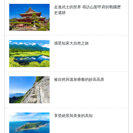
走進武士的世界 尋訪山梨甲府的戰國歷
史遺跡
感受知床大自然之旅
被自然與溫泉療癒的妙高高原
享受絕景與美食的高知