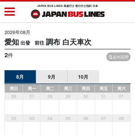
JAPAN BUS LINES 高速巴士 夜行巴士預約 日本
2026年08月
愛知
調布
白天車次
2
件
反向區間
8月
9月
10月
周日
周一
周二
周三
周四
周五
周六
26
27
28
29
30
31
01
02
03
04
05
06
07
08