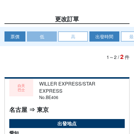
更改訂單
票價
低
高
出發時間
最
2
1～2
/
件
WILLER EXPRESS/STAR
白天
巴士
EXPRESS
No.BE406
名古屋 ⇒ 東京
出發地点
愛知