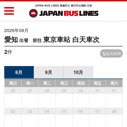
JAPAN BUS LINES 高速巴士 夜行巴士預約 日本
2026年08月
愛知
東京車站
白天車次
2
件
反向區間
8月
9月
10月
周日
周一
周二
周三
周四
周五
周六
26
27
28
29
30
31
01
02
03
04
05
06
07
08