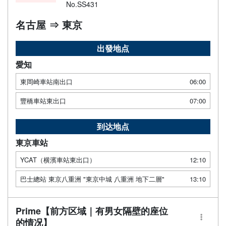
No.SS431
名古屋 ⇒ 東京
出發地点
愛知
東岡崎車站南出口
06:00
豐橋車站東出口
07:00
到达地点
東京車站
YCAT（横濱車站東出口）
12:10
巴士總站 東京八重洲 "東京中城 八重洲 地下二層"
13:10
Prime【前方区域｜有男女隔壁的座位
的情况】