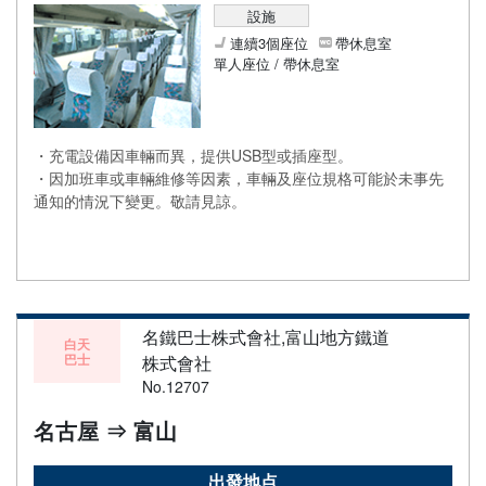
設施
連續3個座位
帶休息室
單人座位 / 帶休息室
・充電設備因車輛而異，提供USB型或插座型。
・因加班車或車輛維修等因素，車輛及座位規格可能於未事先
通知的情況下變更。敬請見諒。
名鐵巴士株式會社,富山地方鐵道
白天
巴士
株式會社
No.12707
名古屋 ⇒ 富山
出發地点