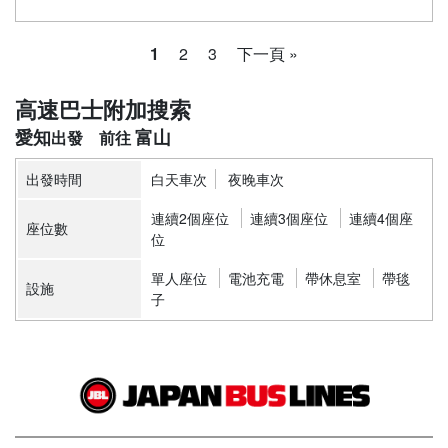
1
2
3
下一頁 »
高速巴士附加搜索
愛知
富山
出發時間
白天車次
夜晚車次
連續2個座位
連續3個座位
連續4個座
座位數
位
單人座位
電池充電
帶休息室
帶毯
設施
子