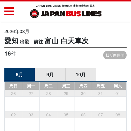
JAPAN BUS LINES 高速巴士 夜行巴士預約 日本
2026年08月
愛知
富山
白天車次
16
件
反向區間
8月
9月
10月
周日
周一
周二
周三
周四
周五
周六
26
27
28
29
30
31
01
02
03
04
05
06
07
08