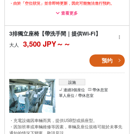
・由於「空位狀況」並非即時更新，因此可能無法進行預約。
查看更多
・採用三列獨立座椅車廂，讓您舒適放鬆地旅途
・配備廁所，即使長途移動也能安心
・配備Wi-Fi，讓您在移動途中也能舒適度過
3排獨立座椅【帶洗手間｜提供Wi-Fi】
3,500 JPY～
大人
预约
設施
連續3個座位
帶休息室
單人座位 / 帶休息室
・充電設備因車輛而異，提供USB型或插座型。
・因加班車或車輛維修等因素，車輛及座位規格可能於未事先
通知的情況下變更。敬請見諒。