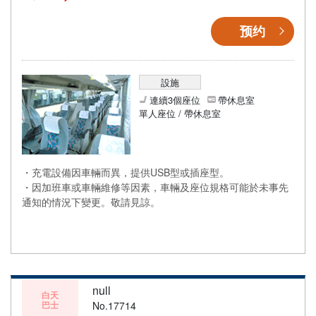
预约
設施
連續3個座位
帶休息室
單人座位 / 帶休息室
・充電設備因車輛而異，提供USB型或插座型。
・因加班車或車輛維修等因素，車輛及座位規格可能於未事先
通知的情況下變更。敬請見諒。
null
白天
巴士
No.17714