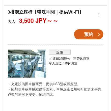
・配備廁所，即使長途移動也能安心
・配備Wi-Fi，讓您在移動途中也能舒適度過
3排獨立座椅【帶洗手間｜提供Wi-Fi】
3,500 JPY～
大人
预约
設施
連續3個座位
帶休息室
單人座位 / 帶休息室
・充電設備因車輛而異，提供USB型或插座型。
・因加班車或車輛維修等因素，車輛及座位規格可能於未事先
通知的情況下變更。敬請見諒。