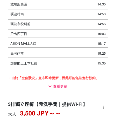
城端服務區
14:30
礪波站南
14:50
礪波市役所前
14:56
戶出四丁目
15:03
AEON MALL入口
15:17
高岡站前
15:25
加越能巴士本社前
15:35
・由於「空位狀況」並非即時更新，因此可能無法進行預約。
查看更多
・採用三列獨立座椅車廂，讓您舒適放鬆地旅途
・配備廁所，即使長途移動也能安心
・配備Wi-Fi，讓您在移動途中也能舒適度過
3排獨立座椅【帶洗手間｜提供Wi-Fi】
3,500 JPY～
大人