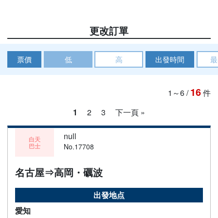
更改訂單
票價
低
高
出發時間
最
16
1～6
/
件
1
2
3
下一頁 »
null
白天
巴士
No.17708
名古屋⇒高岡・礪波
出發地点
愛知