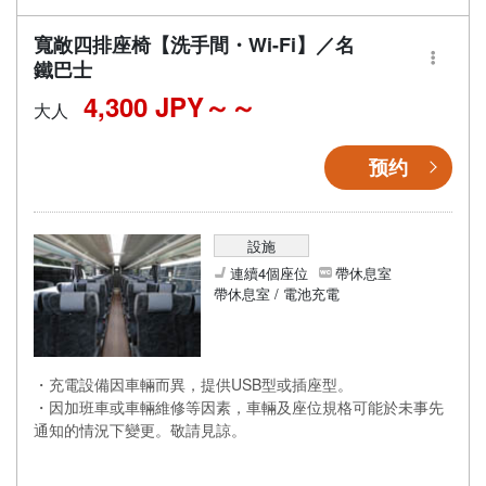
寬敞四排座椅【洗手間・Wi-Fi】／名
鐵巴士
4,300 JPY～
大人
预约
設施
連續4個座位
帶休息室
帶休息室 / 電池充電
・充電設備因車輛而異，提供USB型或插座型。
・因加班車或車輛維修等因素，車輛及座位規格可能於未事先
通知的情況下變更。敬請見諒。