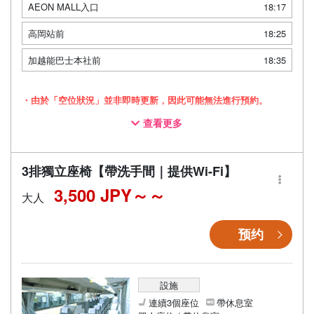
AEON MALL入口
18:17
高岡站前
18:25
加越能巴士本社前
18:35
・由於「空位狀況」並非即時更新，因此可能無法進行預約。
查看更多
・採用三列獨立座椅車廂，讓您舒適放鬆地旅途
・配備廁所，即使長途移動也能安心
・配備Wi-Fi，讓您在移動途中也能舒適度過
3排獨立座椅【帶洗手間｜提供Wi-Fi】
3,500 JPY～
大人
预约
設施
連續3個座位
帶休息室