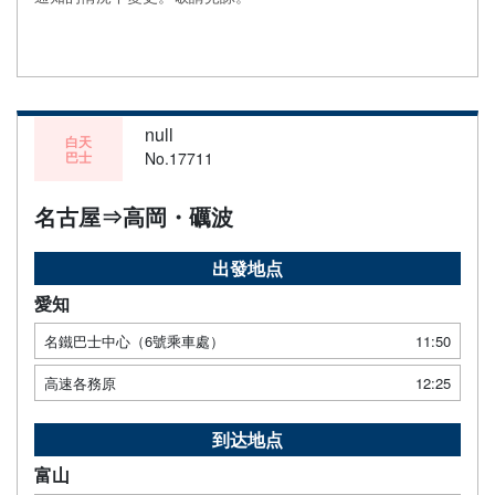
null
白天
巴士
No.17711
名古屋⇒高岡・礪波
出發地点
愛知
名鐵巴士中心（6號乘車處）
11:50
高速各務原
12:25
到达地点
富山