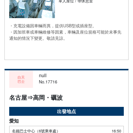
單人座位 / 帶休息室
・充電設備因車輛而異，提供USB型或插座型。
・因加班車或車輛維修等因素，車輛及座位規格可能於未事先
通知的情況下變更。敬請見諒。
null
白天
巴士
No.17716
名古屋⇒高岡・礪波
出發地点
愛知
名鐵巴士中心（6號乘車處）
16:50