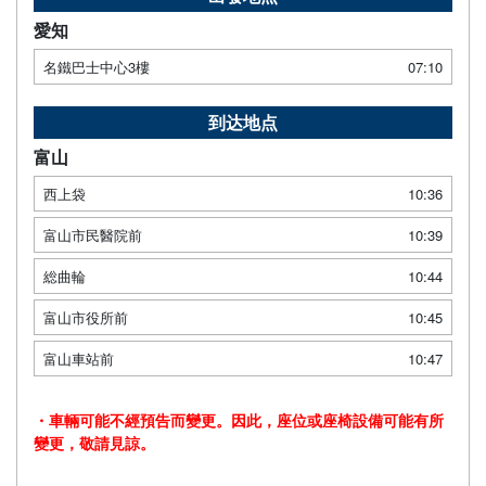
愛知
名鐵巴士中心3樓
07:10
到达地点
富山
西上袋
10:36
富山市民醫院前
10:39
総曲輪
10:44
富山市役所前
10:45
富山車站前
10:47
・車輛可能不經預告而變更。因此，座位或座椅設備可能有所
變更，敬請見諒。