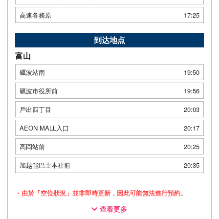
高速各務原
17:25
到达地点
富山
礪波站南
19:50
礪波市役所前
19:56
戶出四丁目
20:03
AEON MALL入口
20:17
高岡站前
20:25
加越能巴士本社前
20:35
・由於「空位狀況」並非即時更新，因此可能無法進行預約。
查看更多
・採用三列獨立座椅車廂，讓您舒適放鬆地旅途