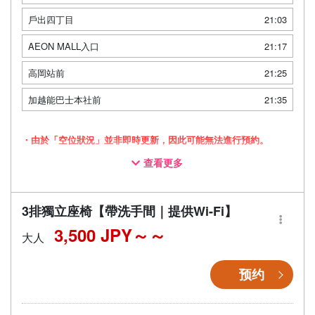
戶出四丁目
21:03
AEON MALL入口
21:17
高岡站前
21:25
加越能巴士本社前
21:35
・由於「空位狀況」並非即時更新，因此可能無法進行預約。
查看更多
・採用三列獨立座椅車廂，讓您舒適放鬆地旅途
・配備廁所，即使長途移動也能安心
・配備Wi-Fi，讓您在移動途中也能舒適度過
3排獨立座椅【帶洗手間｜提供Wi-Fi】
3,500 JPY～
大人
预约