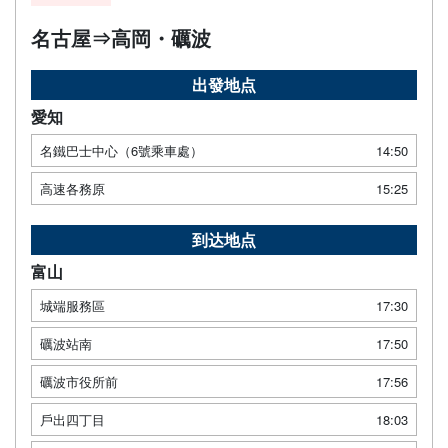
名古屋⇒高岡・礪波
出發地点
愛知
名鐵巴士中心（6號乘車處）
14:50
高速各務原
15:25
到达地点
富山
城端服務區
17:30
礪波站南
17:50
礪波市役所前
17:56
戶出四丁目
18:03