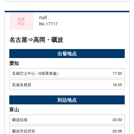
null
白天
巴士
No.17717
名古屋⇒高岡・礪波
出發地点
愛知
名鐵巴士中心（6號乘車處）
17:50
高速各務原
18:25
到达地点
富山
礪波站南
20:50
礪波市役所前
20:56