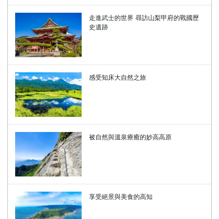
走進武士的世界 尋訪山梨甲府的戰國歷
史遺跡
感受知床大自然之旅
被自然與溫泉療癒的妙高高原
享受絕景與美食的高知