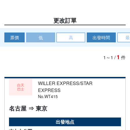
更改訂單
票價
低
高
出發時間
最
1
1～1
/
件
WILLER EXPRESS/STAR
白天
巴士
EXPRESS
No.WT415
名古屋 ⇒ 東京
出發地点