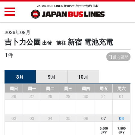
JAPAN BUS LINES 高速巴士 夜行巴士預約 日本
2026年08月
吉卜力公園
新宿
電池充電
1
件
反向區間
8月
9月
10月
周日
周一
周二
周三
周四
周五
周六
26
27
28
29
30
31
01
02
03
04
05
06
07
08
6,500
7,500
JPY
JPY