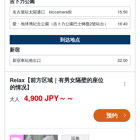
吉卜力公園
名古屋站太閤通口 biccamera前
15:50
愛・地球博紀念公園（吉卜力公園巴士轉盤2號站台）
16:40
到达地点
新宿
新宿車站南出口
22:00
Relax【前方区域｜有男女隔壁的座位
的情况】
4,900 JPY～
大人
预约
設施