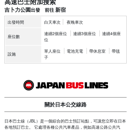
高速巴士附加搜索
吉卜力公園
新宿
出發時間
白天車次
夜晚車次
連續2個座位
連續3個座位
連續4個座
座位數
位
單人座位
電池充電
帶休息室
帶毯
設施
子
關於日本公交線路
日本巴士線（JBL）是一個綜合的巴士預訂站點，可讓您立即在日本
各地預訂巴士。 它處理各種公共汽車產品，例如高速公路公共汽