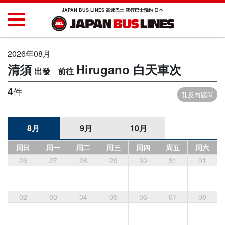
JAPAN BUS LINES 高速巴士 夜行巴士預約 日本
2026年08月
清須
Hirugano
白天車次
4
件
反向區間
8月
9月
10月
周日
周一
周二
周三
周四
周五
周六
26
27
28
29
30
31
01
02
03
04
05
06
07
08