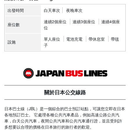
出發時間
白天車次
夜晚車次
連續2個座位
連續3個座位
連續4個座
座位數
位
單人座位
電池充電
帶休息室
帶毯
設施
子
關於日本公交線路
日本巴士線（JBL）是一個綜合的巴士預訂站點，可讓您立即在日本
各地預訂巴士。 它處理各種公共汽車產品，例如高速公路公共汽
車，白天公共汽車，夜間公共汽車和公共汽車通行證，並且受到許
多想要以合理的價格在日本旅行的旅行者的歡迎。