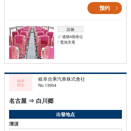
预约
設施
連續4個座位
/ 電池充電
岐阜合乘汽車株式會社
白天
巴士
No.13904
名古屋 ⇒ 白川郷
出發地点
清須