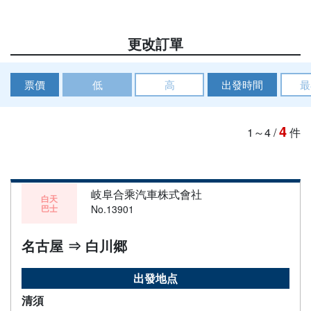
更改訂單
票價
低
高
出發時間
最
4
1～4
/
件
岐阜合乘汽車株式會社
白天
巴士
No.13901
名古屋 ⇒ 白川郷
出發地点
清須