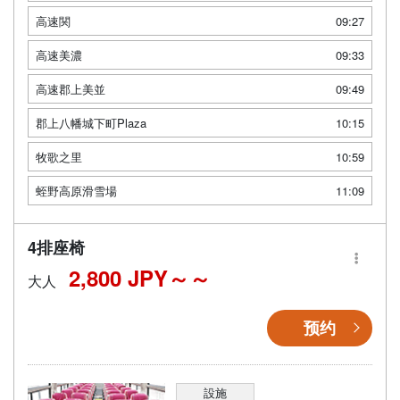
高速関
09:27
高速美濃
09:33
高速郡上美並
09:49
郡上八幡城下町Plaza
10:15
牧歌之里
10:59
蛭野高原滑雪場
11:09
4排座椅
2,800 JPY～
大人
预约
設施