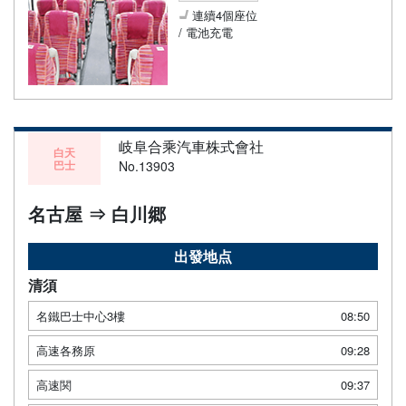
連續4個座位
/ 電池充電
岐阜合乘汽車株式會社
白天
巴士
No.13903
名古屋 ⇒ 白川郷
出發地点
清須
名鐵巴士中心3樓
08:50
高速各務原
09:28
高速関
09:37