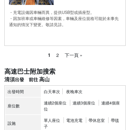
・充電設備因車輛而異，提供USB型或插座型。
・因加班車或車輛維修等因素，車輛及座位規格可能於未事先
通知的情況下變更。敬請見諒。
1
2
下一頁 »
高速巴士附加搜索
清須
高山
出發時間
白天車次
夜晚車次
連續2個座位
連續3個座位
連續4個座
座位數
位
單人座位
電池充電
帶休息室
帶毯
設施
子