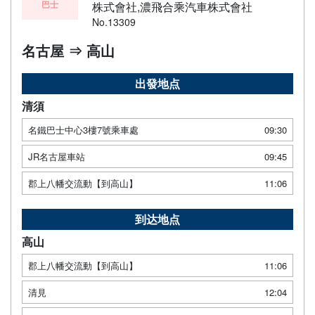
巴士
株式會社,濃飛合乘汽車株式會社
No.13309
名古屋 ⇒ 高山
出發地点
清須
名鐵巴士中心3樓7號乘車處
09:30
JR名古屋車站
09:45
郡上八幡交流動【到高山】
11:06
到达地点
高山
郡上八幡交流動【到高山】
11:06
清見
12:04