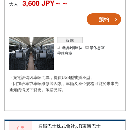
3,600 JPY～
大人
预约
設施
連續4個座位
帶休息室
帶休息室
・充電設備因車輛而異，提供USB型或插座型。
・因加班車或車輛維修等因素，車輛及座位規格可能於未事先
通知的情況下變更。敬請見諒。
名鐵巴士株式會社,JR東海巴士
白天