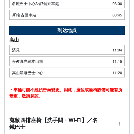
名鐵巴士中心3樓7號乘車處
08:30
JR名古屋車站
08:45
到达地点
高山
清見
11:04
崇教真光總本山前
11:15
高山濃飛巴士中心
11:20
・車輛可能不經預告而變更。因此，座位或座椅設備可能有所
變更，敬請見諒。
寬敞四排座椅【洗手間・Wi-Fi】／名
鐵巴士