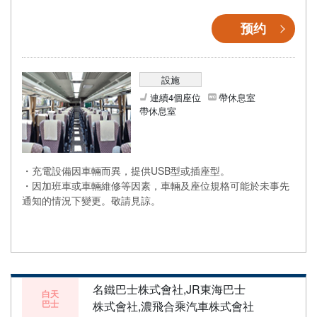
预约
設施
連續4個座位
帶休息室
帶休息室
・充電設備因車輛而異，提供USB型或插座型。
・因加班車或車輛維修等因素，車輛及座位規格可能於未事先
通知的情況下變更。敬請見諒。
名鐵巴士株式會社,JR東海巴士
白天
巴士
株式會社,濃飛合乘汽車株式會社