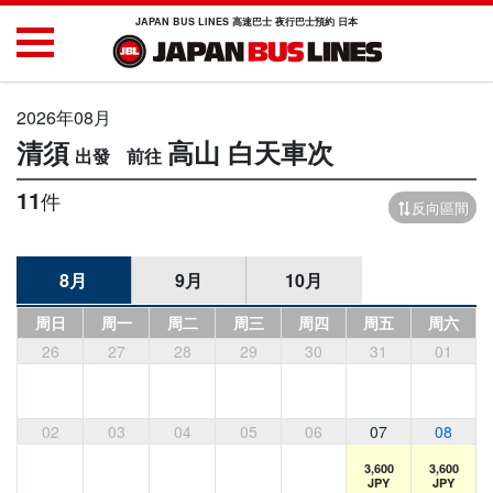
JAPAN BUS LINES 高速巴士 夜行巴士預約 日本
2026年08月
清須
高山
白天車次
11
件
反向區間
8月
9月
10月
周日
周一
周二
周三
周四
周五
周六
26
27
28
29
30
31
01
02
03
04
05
06
07
08
3,600
3,600
JPY
JPY