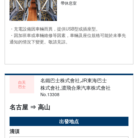
帶休息室
・充電設備因車輛而異，提供USB型或插座型。
・因加班車或車輛維修等因素，車輛及座位規格可能於未事先
通知的情況下變更。敬請見諒。
名鐵巴士株式會社,JR東海巴士
白天
巴士
株式會社,濃飛合乘汽車株式會社
No.13308
名古屋 ⇒ 高山
出發地点
清須