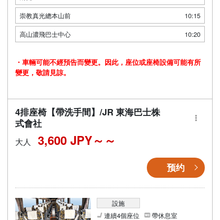
崇教真光總本山前
10:15
高山濃飛巴士中心
10:20
・車輛可能不經預告而變更。因此，座位或座椅設備可能有所
變更，敬請見諒。
4排座椅【帶洗手間】/JR 東海巴士株
式會社
3,600 JPY～
大人
预约
設施
連續4個座位
帶休息室