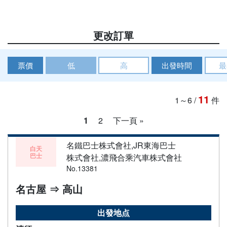
更改訂單
票價
低
高
出發時間
最
11
1～6
/
件
1
2
下一頁 »
名鐵巴士株式會社,JR東海巴士
白天
巴士
株式會社,濃飛合乘汽車株式會社
No.13381
名古屋 ⇒ 高山
出發地点