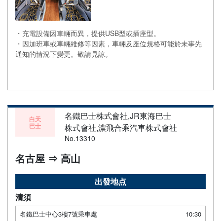
・充電設備因車輛而異，提供USB型或插座型。
・因加班車或車輛維修等因素，車輛及座位規格可能於未事先
通知的情況下變更。敬請見諒。
名鐵巴士株式會社,JR東海巴士
白天
巴士
株式會社,濃飛合乘汽車株式會社
No.13310
名古屋 ⇒ 高山
出發地点
清須
名鐵巴士中心3樓7號乘車處
10:30