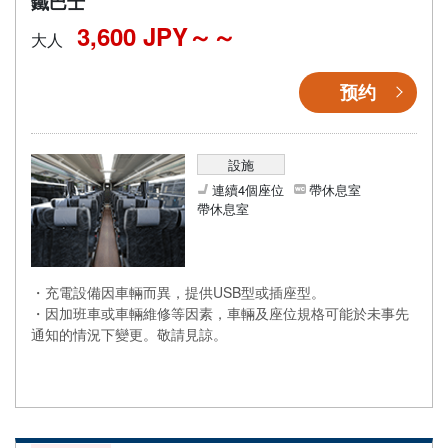
鐵巴士
3,600 JPY～
大人
预约
設施
連續4個座位
帶休息室
帶休息室
・充電設備因車輛而異，提供USB型或插座型。
・因加班車或車輛維修等因素，車輛及座位規格可能於未事先
通知的情況下變更。敬請見諒。