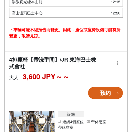
崇教真光總本山前
12:15
高山濃飛巴士中心
12:20
・車輛可能不經預告而變更。因此，座位或座椅設備可能有所
變更，敬請見諒。
4排座椅【帶洗手間】/JR 東海巴士株
式會社
3,600 JPY～
大人
预约
設施
連續4個座位
帶休息室
帶休息室