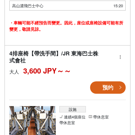
高山濃飛巴士中心
15:20
・車輛可能不經預告而變更。因此，座位或座椅設備可能有所
變更，敬請見諒。
4排座椅【帶洗手間】/JR 東海巴士株
式會社
3,600 JPY～
大人
预约
設施
連續4個座位
帶休息室
帶休息室