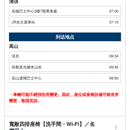
清須
名鐵巴士中心3樓7號乘車處
07:00
JR名古屋車站
07:15
到达地点
高山
清見
09:34
崇教真光總本山前
09:45
高山濃飛巴士中心
09:50
・車輛可能不經預告而變更。因此，座位或座椅設備可能有所
變更，敬請見諒。
寬敞四排座椅【洗手間・Wi-Fi】／名