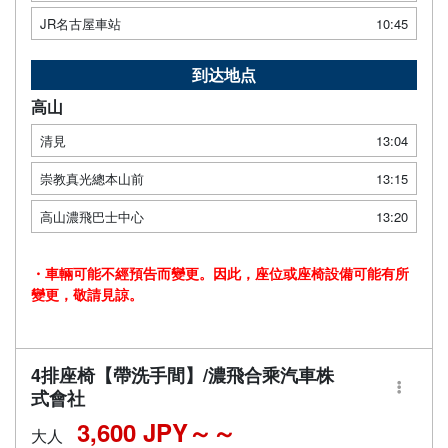
JR名古屋車站
10:45
到达地点
高山
清見
13:04
崇教真光總本山前
13:15
高山濃飛巴士中心
13:20
・車輛可能不經預告而變更。因此，座位或座椅設備可能有所
變更，敬請見諒。
4排座椅【帶洗手間】/濃飛合乘汽車株
式會社
3,600 JPY～
大人