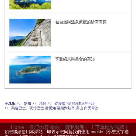
被自然與溫泉療癒的妙高高原
享受絕景與美食的高知
HOME
愛知
清須
從愛知 清須到岐阜的巴士
高速巴士、夜行巴士 從愛知 清須到岐阜 高山 白天車次
Home
|
登記內容‧條款
|
隱私聲明
|
上下車地點確認
|
如您繼續使用本網站，即表示您同意我們使用 cookie（小型文字檔