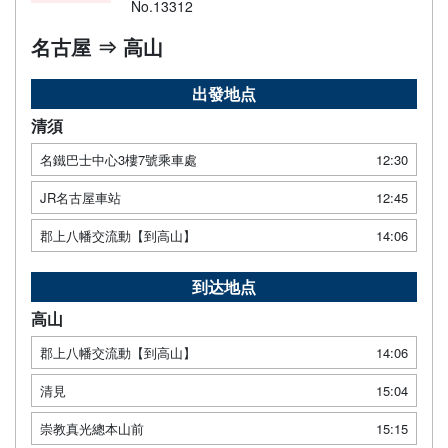
No.13312
名古屋 ⇒ 高山
出發地点
清須
名鐵巴士中心3樓7號乘車處
12:30
JR名古屋車站
12:45
郡上八幡交流動【到高山】
14:06
到达地点
高山
郡上八幡交流動【到高山】
14:06
清見
15:04
崇教真光總本山前
15:15