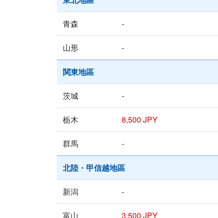
青森
-
山形
-
関東地區
茨城
-
栃木
8,500 JPY
群馬
-
北陸・甲信越地區
新潟
-
富山
3,500 JPY