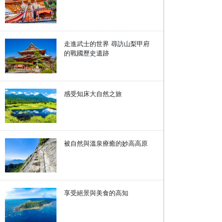
走進武士的世界 尋訪山梨甲府
的戰國歷史遺跡
感受知床大自然之旅
被自然與溫泉療癒的妙高高原
享受絕景與美食的高知