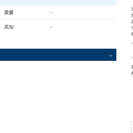
愛媛
-
高知
-