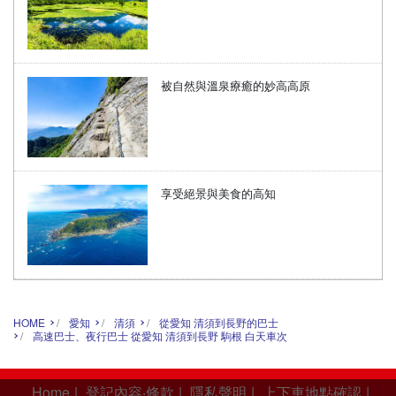
被自然與溫泉療癒的妙高高原
享受絕景與美食的高知
HOME
愛知
清須
從愛知 清須到長野的巴士
高速巴士、夜行巴士 從愛知 清須到長野 駒根 白天車次
Home
|
登記內容‧條款
|
隱私聲明
|
上下車地點確認
|