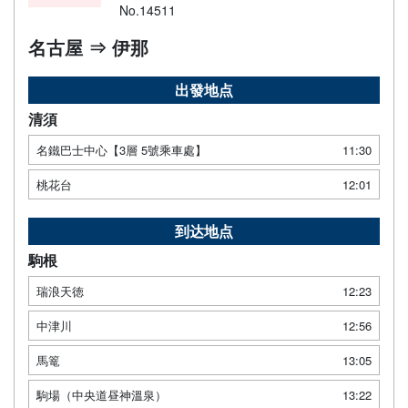
No.14511
名古屋 ⇒ 伊那
出發地点
清須
名鐵巴士中心【3層 5號乘車處】
11:30
桃花台
12:01
到达地点
駒根
瑞浪天徳
12:23
中津川
12:56
馬篭
13:05
駒場（中央道昼神溫泉）
13:22