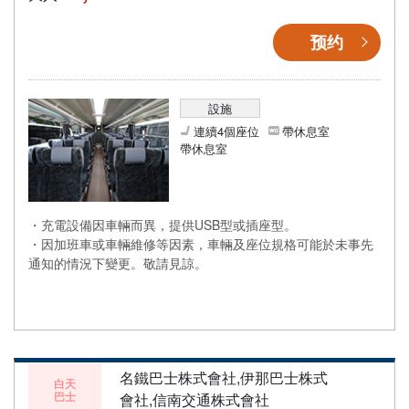
预约
設施
連續4個座位
帶休息室
帶休息室
・充電設備因車輛而異，提供USB型或插座型。
・因加班車或車輛維修等因素，車輛及座位規格可能於未事先
通知的情況下變更。敬請見諒。
名鐵巴士株式會社,伊那巴士株式
白天
巴士
會社,信南交通株式會社