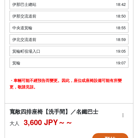
伊那巴士總站
18:42
伊那交流道前
18:50
中央道箕輪
18:55
伊北交流道前
18:59
箕輪町役場入口
19:05
箕輪
19:07
・車輛可能不經預告而變更。因此，座位或座椅設備可能有所變
更，敬請見諒。
寬敞四排座椅【洗手間】／名鐵巴士
3,600 JPY～
大人