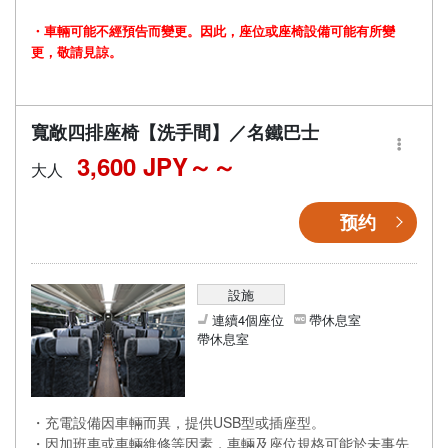
・車輛可能不經預告而變更。因此，座位或座椅設備可能有所變
更，敬請見諒。
寬敞四排座椅【洗手間】／名鐵巴士
3,600 JPY～
大人
预约
設施
連續4個座位
帶休息室
帶休息室
・充電設備因車輛而異，提供USB型或插座型。
・因加班車或車輛維修等因素，車輛及座位規格可能於未事先