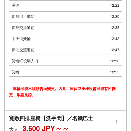
澤渡
12:22
伊那巴士總站
12:30
伊那交流道前
12:38
中央道箕輪
12:43
伊北交流道前
12:47
箕輪町役場入口
12:53
箕輪
12:55
・車輛可能不經預告而變更。因此，座位或座椅設備可能有所變
更，敬請見諒。
寬敞四排座椅【洗手間】／名鐵巴士
3,600 JPY～
大人