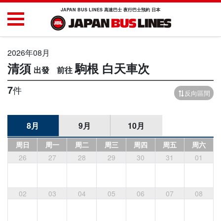
JAPAN BUS LINES 高速巴士 夜行巴士預約 日本
2026年08月
清須
駒根
白天車次
7
件
反向區間
8月
9月
10月
周日
周一
周二
周三
周四
周五
周六
26
27
28
29
30
31
01
02
03
04
05
06
07
08