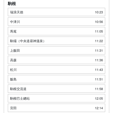
駒根
瑞浪天徳
10:23
中津川
10:56
馬篭
11:05
駒場（中央道昼神溫泉）
11:22
上飯田
11:31
高森
11:36
松川
11:43
飯島
11:51
駒根交流道
11:58
駒根巴士總站
12:05
宮田
12:14