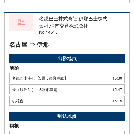
名鐵巴士株式會社,伊那巴士株式
白天
巴士
會社,信南交通株式會社
No.14515
名古屋 ⇒ 伊那
出發地点
清須
名鐵巴士中心【3層 5號乘車處】
15:30
栄（綠洲21） 8號乘車處
15:47
桃花台
16:15
到达地点
駒根