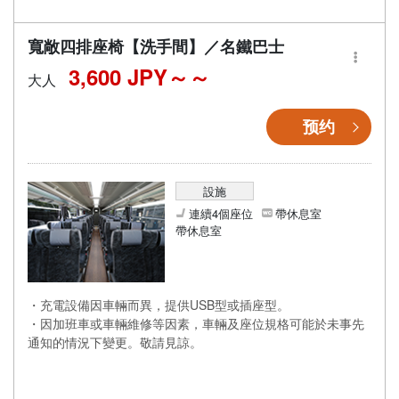
寬敞四排座椅【洗手間】／名鐵巴士
3,600 JPY～
大人
预约
設施
連續4個座位
帶休息室
帶休息室
・充電設備因車輛而異，提供USB型或插座型。
・因加班車或車輛維修等因素，車輛及座位規格可能於未事先
通知的情況下變更。敬請見諒。