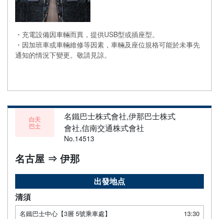
・充電設備因車輛而異，提供USB型或插座型。
・因加班車或車輛維修等因素，車輛及座位規格可能於未事先
通知的情況下變更。敬請見諒。
名鐵巴士株式會社,伊那巴士株式
白天
巴士
會社,信南交通株式會社
No.14513
名古屋 ⇒ 伊那
出發地点
清須
名鐵巴士中心【3層 5號乘車處】
13:30