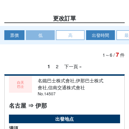
更改訂單
票價
低
高
出發時間
最
7
1～6
/
件
1
2
下一頁 »
名鐵巴士株式會社,伊那巴士株式
白天
巴士
會社,信南交通株式會社
No.14507
名古屋 ⇒ 伊那
出發地点
清須