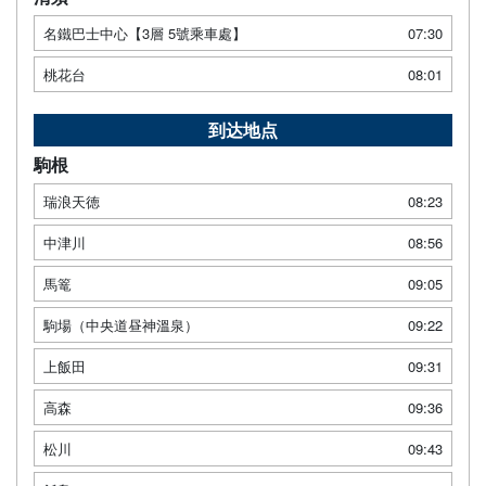
名鐵巴士中心【3層 5號乘車處】
07:30
桃花台
08:01
到达地点
駒根
瑞浪天徳
08:23
中津川
08:56
馬篭
09:05
駒場（中央道昼神溫泉）
09:22
上飯田
09:31
高森
09:36
松川
09:43