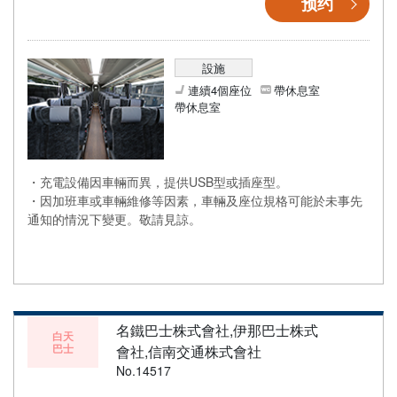
预约
設施
連續4個座位
帶休息室
帶休息室
・充電設備因車輛而異，提供USB型或插座型。
・因加班車或車輛維修等因素，車輛及座位規格可能於未事先
通知的情況下變更。敬請見諒。
名鐵巴士株式會社,伊那巴士株式
白天
巴士
會社,信南交通株式會社
No.14517