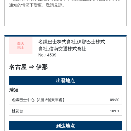
通知的情況下變更。敬請見諒。
名鐵巴士株式會社,伊那巴士株式
白天
巴士
會社,信南交通株式會社
No.14509
名古屋 ⇒ 伊那
出發地点
清須
名鐵巴士中心【3層 5號乘車處】
09:30
桃花台
10:01
到达地点