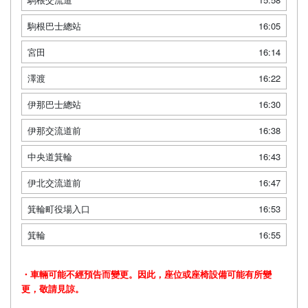
駒根巴士總站
16:05
宮田
16:14
澤渡
16:22
伊那巴士總站
16:30
伊那交流道前
16:38
中央道箕輪
16:43
伊北交流道前
16:47
箕輪町役場入口
16:53
箕輪
16:55
・車輛可能不經預告而變更。因此，座位或座椅設備可能有所變
更，敬請見諒。