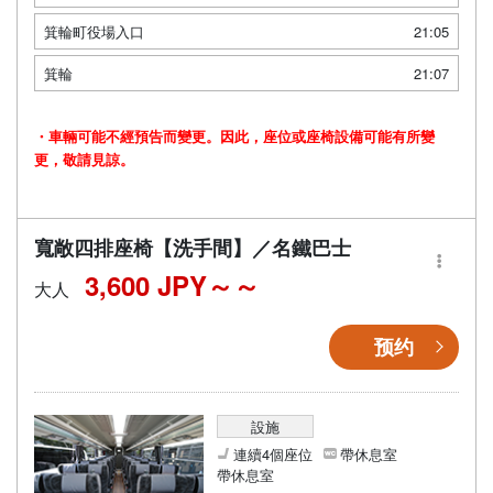
箕輪町役場入口
21:05
箕輪
21:07
・車輛可能不經預告而變更。因此，座位或座椅設備可能有所變
更，敬請見諒。
寬敞四排座椅【洗手間】／名鐵巴士
3,600 JPY～
大人
预约
設施
連續4個座位
帶休息室
帶休息室