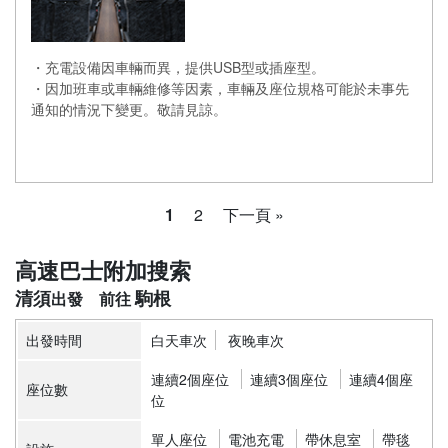
・充電設備因車輛而異，提供USB型或插座型。
・因加班車或車輛維修等因素，車輛及座位規格可能於未事先
通知的情況下變更。敬請見諒。
1
2
下一頁 »
高速巴士附加搜索
清須
駒根
出發時間
白天車次
夜晚車次
連續2個座位
連續3個座位
連續4個座
座位數
位
單人座位
電池充電
帶休息室
帶毯