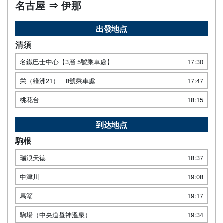
名古屋 ⇒ 伊那
出發地点
清須
名鐵巴士中心【3層 5號乘車處】
17:30
栄（綠洲21） 8號乘車處
17:47
桃花台
18:15
到达地点
駒根
瑞浪天徳
18:37
中津川
19:08
馬篭
19:17
駒場（中央道昼神溫泉）
19:34