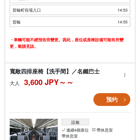
箕輪町役場入口
14:53
箕輪
14:55
・車輛可能不經預告而變更。因此，座位或座椅設備可能有所變
更，敬請見諒。
寬敞四排座椅【洗手間】／名鐵巴士
3,600 JPY～
大人
预约
設施
連續4個座位
帶休息室
帶休息室