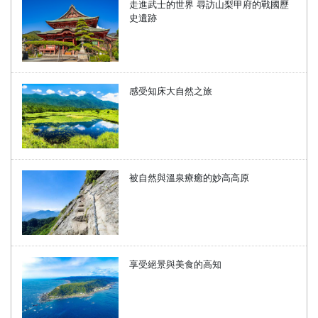
走進武士的世界 尋訪山梨甲府的戰國歷
史遺跡
感受知床大自然之旅
被自然與溫泉療癒的妙高高原
享受絕景與美食的高知