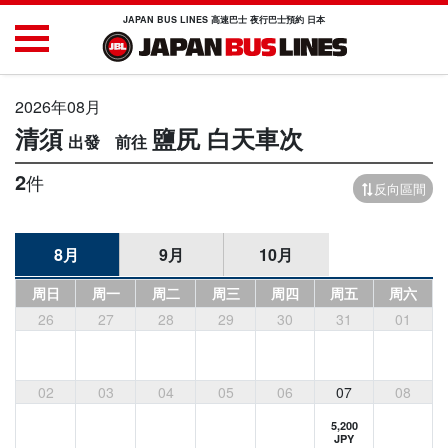
JAPAN BUS LINES 高速巴士 夜行巴士預約 日本
2026年08月
清須
鹽尻
白天車次
2
件
反向區間
8月
9月
10月
周日
周一
周二
周三
周四
周五
周六
26
27
28
29
30
31
01
02
03
04
05
06
07
08
5,200
JPY