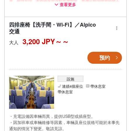
更，敬請見諒。本路線採用浮動票價制度，票價可能因購買時間不
查看更多
同而有所變動。
四排座椅【洗手間・Wi-Fi】／Alpico
交通
3,200 JPY～
大人
预约
設施
連續4個座位
帶休息室
帶休息室
・充電設備因車輛而異，提供USB型或插座型。
・因加班車或車輛維修等因素，車輛及座位規格可能於未事先
通知的情況下變更。敬請見諒。