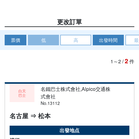
更改訂單
票價
低
高
出發時間
最
2
1～2
/
件
名鐵巴士株式會社,Alpico交通株
白天
巴士
式會社
No.13112
名古屋 ⇒ 松本
出發地点