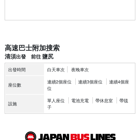
高速巴士附加搜索
清須
鹽尻
出發時間
白天車次
夜晚車次
連續2個座位
連續3個座位
連續4個座
座位數
位
單人座位
電池充電
帶休息室
帶毯
設施
子