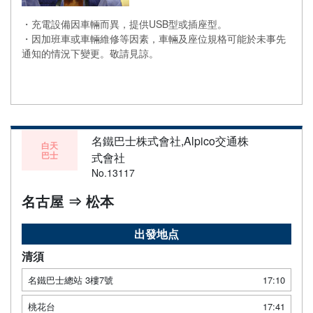
・充電設備因車輛而異，提供USB型或插座型。
・因加班車或車輛維修等因素，車輛及座位規格可能於未事先
通知的情況下變更。敬請見諒。
名鐵巴士株式會社,Alpico交通株
白天
巴士
式會社
No.13117
名古屋 ⇒ 松本
出發地点
清須
名鐵巴士總站 3樓7號
17:10
桃花台
17:41