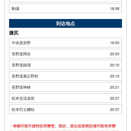
駒場
18:58
到达地点
鹽尻
中央道辰野
19:50
長野道岡谷
20:03
長野道綠湖
20:10
長野道廣丘野村
20:15
長野道神林
20:21
松本交流道前
20:27
松本巴士總站
20:37
・車輛可能不經預告而變更。因此，座位或座椅設備可能有所變