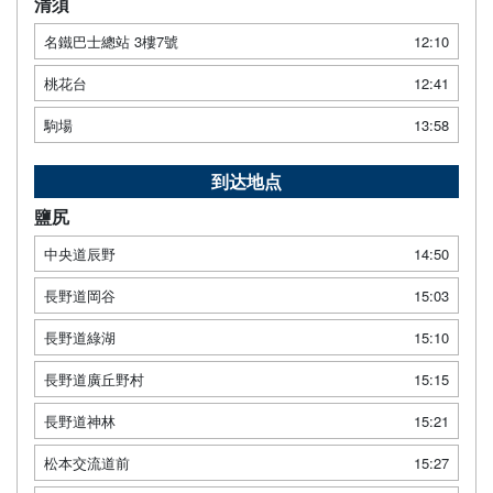
清須
名鐵巴士總站 3樓7號
12:10
桃花台
12:41
駒場
13:58
到达地点
鹽尻
中央道辰野
14:50
長野道岡谷
15:03
長野道綠湖
15:10
長野道廣丘野村
15:15
長野道神林
15:21
松本交流道前
15:27