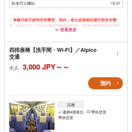
松本巴士總站
15:37
・車輛可能不經預告而變更。因此，座位或座椅設備可能有所變
更，敬請見諒。本路線採用浮動票價制度，票價可能因購買時間不
查看更多
同而有所變動。
四排座椅【洗手間・Wi-Fi】／Alpico
交通
3,000 JPY～
大人
预约
設施
連續4個座位
帶休息室
帶休息室