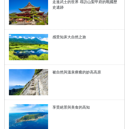
走進武士的世界 尋訪山梨甲府的戰國歷
史遺跡
感受知床大自然之旅
被自然與溫泉療癒的妙高高原
享受絕景與美食的高知