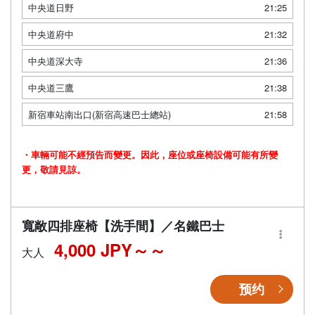
中央道日野
21:25
中央道府中
21:32
中央道深大寺
21:36
中央道三鷹
21:38
新宿車站南出口(新宿高速巴士總站)
21:58
・車輛可能不經預告而變更。因此，座位或座椅設備可能有所變
更，敬請見諒。
寬敞四排座椅【洗手間】／名鐵巴士
4,000 JPY～
大人
预约