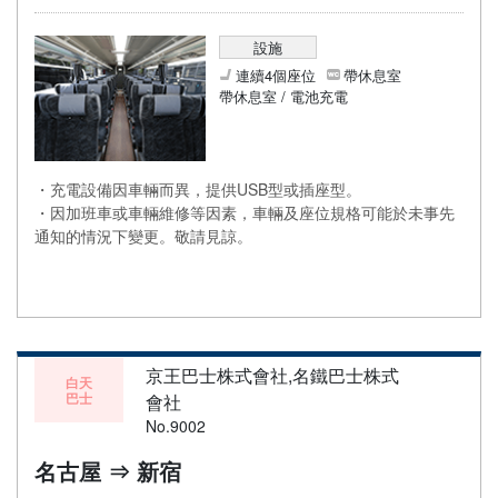
設施
連續4個座位
帶休息室
帶休息室 / 電池充電
・充電設備因車輛而異，提供USB型或插座型。
・因加班車或車輛維修等因素，車輛及座位規格可能於未事先
通知的情況下變更。敬請見諒。
京王巴士株式會社,名鐵巴士株式
白天
巴士
會社
No.9002
名古屋 ⇒ 新宿