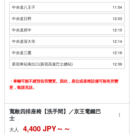
中央道八王子
11:54
中央道日野
12:03
中央道府中
12:10
中央道深大寺
12:14
中央道三鷹
12:16
新宿車站南出口(新宿高速巴士總站)
12:36
・車輛可能不經預告而變更。因此，座位或座椅設備可能有所變
更，敬請見諒。
寬敞四排座椅【洗手間】／京王電鐵巴
士
4,400 JPY～
大人