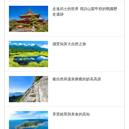
走進武士的世界 尋訪山梨甲府的戰國歷
史遺跡
感受知床大自然之旅
被自然與溫泉療癒的妙高高原
享受絕景與美食的高知