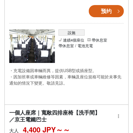
预约
設施
連續4個座位
帶休息室
帶休息室 / 電池充電
・充電設備因車輛而異，提供USB型或插座型。
・因加班車或車輛維修等因素，車輛及座位規格可能於未事先
通知的情況下變更。敬請見諒。
一個人座席｜寬敞四排座椅【洗手間】
／京王電鐵巴士
4,400 JPY～
大人