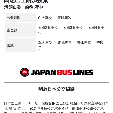
清須
府中
出發時間
白天車次
夜晚車次
連續2個座位
連續3個座位
連續4個座
座位數
位
單人座位
電池充電
帶休息室
帶毯
設施
子
關於日本公交線路
日本巴士線（JBL）是一個綜合的巴士預訂站點，可讓您立即在日本
各地預訂巴士。 它處理各種公共汽車產品，例如高速公路公共汽