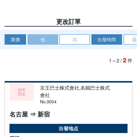
更改訂單
票價
低
高
出發時間
最
2
1～2
/
件
京王巴士株式會社,名鐵巴士株式
白天
巴士
會社
No.9004
名古屋 ⇒ 新宿
出發地点