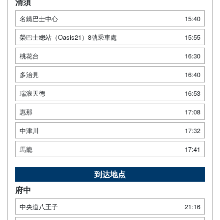
清須
名鐵巴士中心
15:40
榮巴士總站（Oasis21）8號乘車處
15:55
桃花台
16:30
多治見
16:40
瑞浪天德
16:53
惠那
17:08
中津川
17:32
馬籠
17:41
到达地点
府中
中央道八王子
21:16