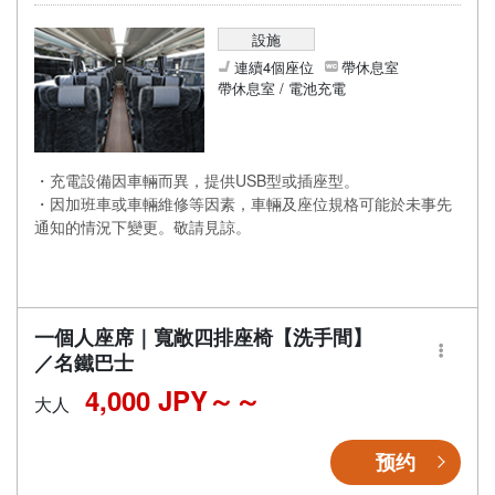
設施
連續4個座位
帶休息室
帶休息室 / 電池充電
・充電設備因車輛而異，提供USB型或插座型。
・因加班車或車輛維修等因素，車輛及座位規格可能於未事先
通知的情況下變更。敬請見諒。
一個人座席｜寬敞四排座椅【洗手間】
／名鐵巴士
4,000 JPY～
大人
预约