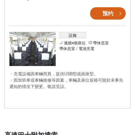
预约
設施
連續4個座位
帶休息室
帶休息室 / 電池充電
・充電設備因車輛而異，提供USB型或插座型。
・因加班車或車輛維修等因素，車輛及座位規格可能於未事先
通知的情況下變更。敬請見諒。
高速巴士附加搜索