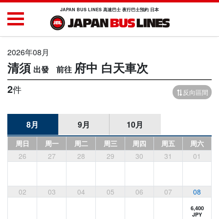
JAPAN BUS LINES 高速巴士 夜行巴士預約 日本
2026年08月
清須
府中
白天車次
2
件
反向區間
8月
9月
10月
周日
周一
周二
周三
周四
周五
周六
26
27
28
29
30
31
01
02
03
04
05
06
07
08
6,400
JPY