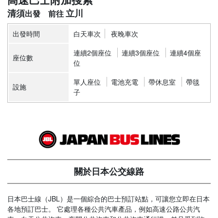
清須
立川
出發時間
白天車次
夜晚車次
連續2個座位
連續3個座位
連續4個座
座位數
位
單人座位
電池充電
帶休息室
帶毯
設施
子
關於日本公交線路
日本巴士線（JBL）是一個綜合的巴士預訂站點，可讓您立即在日本
各地預訂巴士。 它處理各種公共汽車產品，例如高速公路公共汽