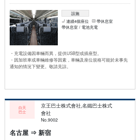
設施
連續4個座位
帶休息室
帶休息室 / 電池充電
・充電設備因車輛而異，提供USB型或插座型。
・因加班車或車輛維修等因素，車輛及座位規格可能於未事先
通知的情況下變更。敬請見諒。
京王巴士株式會社,名鐵巴士株式
白天
巴士
會社
No.9002
名古屋 ⇒ 新宿