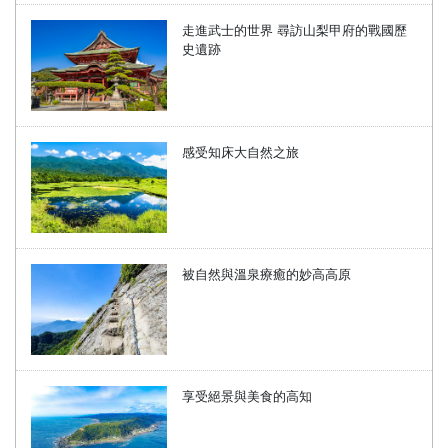
走進武士的世界 尋訪山梨甲府的戰國歷
史遺跡
感受知床大自然之旅
被自然與溫泉療癒的妙高高原
享受絕景與美食的高知