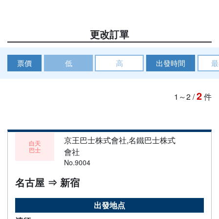
更改訂單
票價
低
高
出發時間
最
2
1～2
/
件
京王巴士株式會社,名鐵巴士株式
白天
巴士
會社
No.9004
名古屋 ⇒ 新宿
出發地点