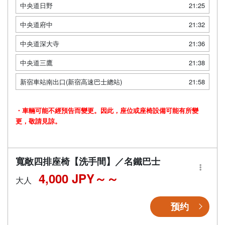
中央道日野
21:25
中央道府中
21:32
中央道深大寺
21:36
中央道三鷹
21:38
新宿車站南出口(新宿高速巴士總站)
21:58
・車輛可能不經預告而變更。因此，座位或座椅設備可能有所變
更，敬請見諒。
寬敞四排座椅【洗手間】／名鐵巴士
4,000 JPY～
大人
预约