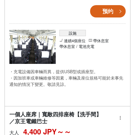
预约
設施
連續4個座位
帶休息室
帶休息室 / 電池充電
・充電設備因車輛而異，提供USB型或插座型。
・因加班車或車輛維修等因素，車輛及座位規格可能於未事先
通知的情況下變更。敬請見諒。
一個人座席｜寬敞四排座椅【洗手間】
／京王電鐵巴士
4,400 JPY～
大人