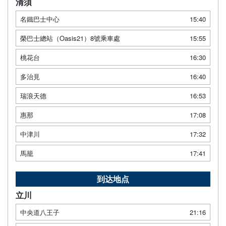
清須
名鐵巴士中心
15:40
榮巴士總站（Oasis21）8號乘車處
15:55
桃花台
16:30
多治見
16:40
瑞浪天德
16:53
惠那
17:08
中津川
17:32
馬籠
17:41
到达地点
立川
中央道八王子
21:16