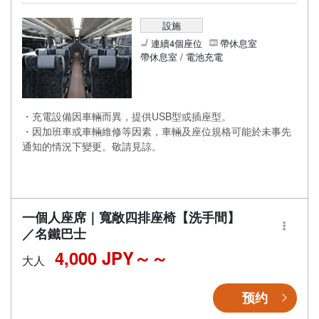
設施
連續4個座位
帶休息室
帶休息室 / 電池充電
・充電設備因車輛而異，提供USB型或插座型。
・因加班車或車輛維修等因素，車輛及座位規格可能於未事先
通知的情況下變更。敬請見諒。
一個人座席｜寬敞四排座椅【洗手間】
／名鐵巴士
4,000 JPY～
大人
预约