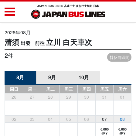
JAPAN BUS LINES 高速巴士 夜行巴士預約 日本
2026年08月
清須
立川
白天車次
2
件
反向區間
8月
9月
10月
周日
周一
周二
周三
周四
周五
周六
26
27
28
29
30
31
01
02
03
04
05
06
07
08
6,000
6,000
JPY
JPY