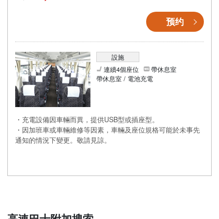
预约
設施
連續4個座位
帶休息室
帶休息室 / 電池充電
・充電設備因車輛而異，提供USB型或插座型。
・因加班車或車輛維修等因素，車輛及座位規格可能於未事先
通知的情況下變更。敬請見諒。
高速巴士附加搜索