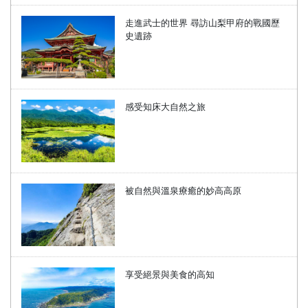
走進武士的世界 尋訪山梨甲府的戰國歷
史遺跡
感受知床大自然之旅
被自然與溫泉療癒的妙高高原
享受絕景與美食的高知