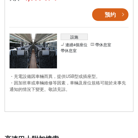
预约
設施
連續4個座位
帶休息室
帶休息室
・充電設備因車輛而異，提供USB型或插座型。
・因加班車或車輛維修等因素，車輛及座位規格可能於未事先
通知的情況下變更。敬請見諒。