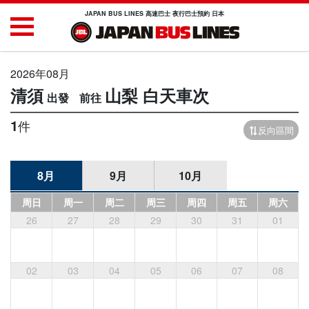
JAPAN BUS LINES 高速巴士 夜行巴士預約 日本
2026年08月
清須
山梨
白天車次
1
件
反向區間
8月
9月
10月
周日
周一
周二
周三
周四
周五
周六
26
27
28
29
30
31
01
02
03
04
05
06
07
08