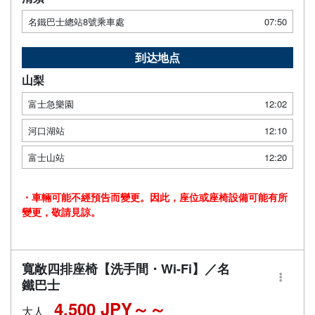
名鐵巴士總站8號乘車處
07:50
到达地点
山梨
富士急樂園
12:02
河口湖站
12:10
富士山站
12:20
・車輛可能不經預告而變更。因此，座位或座椅設備可能有所
變更，敬請見諒。
寬敞四排座椅【洗手間・Wi-Fi】／名
鐵巴士
4,500 JPY～
大人