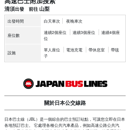
高速巴士附加搜索
清須
山梨
出發時間
白天車次
夜晚車次
連續2個座位
連續3個座位
連續4個座
座位數
位
單人座位
電池充電
帶休息室
帶毯
設施
子
關於日本公交線路
日本巴士線（JBL）是一個綜合的巴士預訂站點，可讓您立即在日本
各地預訂巴士。 它處理各種公共汽車產品，例如高速公路公共汽