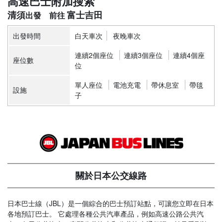
高速巴士附加搜索
清須
富士吉田
出發時間
白天車次
夜晚車次
連續2個座位
連續3個座位
連續4個座
座位數
位
單人座位
電池充電
帶休息室
帶毯
設施
子
關於日本公交線路
日本巴士線（JBL）是一個綜合的巴士預訂站點，可讓您立即在日本
各地預訂巴士。 它處理各種公共汽車產品，例如高速公路公共汽