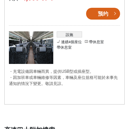
预约
設施
連續4個座位
帶休息室
帶休息室
・充電設備因車輛而異，提供USB型或插座型。
・因加班車或車輛維修等因素，車輛及座位規格可能於未事先
通知的情況下變更。敬請見諒。