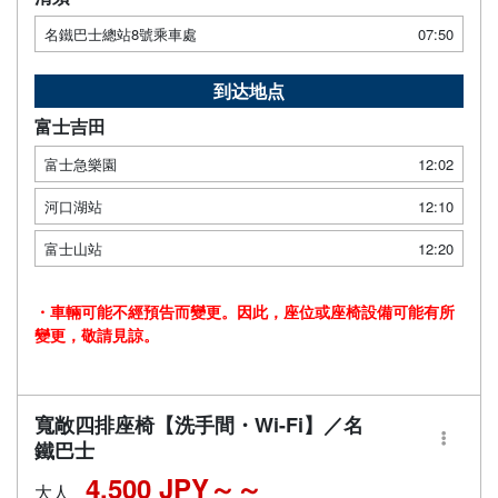
名鐵巴士總站8號乘車處
07:50
到达地点
富士吉田
富士急樂園
12:02
河口湖站
12:10
富士山站
12:20
・車輛可能不經預告而變更。因此，座位或座椅設備可能有所
變更，敬請見諒。
寬敞四排座椅【洗手間・Wi-Fi】／名
鐵巴士
4,500 JPY～
大人