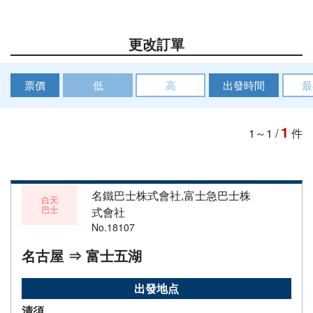
更改訂單
票價
低
高
出發時間
最
1
1～1
/
件
名鐵巴士株式會社,富士急巴士株
白天
巴士
式會社
No.18107
名古屋 ⇒ 富士五湖
出發地点
清須