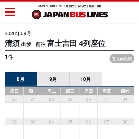
JAPAN BUS LINES 高速巴士 夜行巴士預約 日本
2026年08月
清須
富士吉田
4列座位
1
件
反向區間
8月
9月
10月
周日
周一
周二
周三
周四
周五
周六
26
27
28
29
30
31
01
02
03
04
05
06
07
08