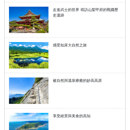
走進武士的世界 尋訪山梨甲府的戰國歷
史遺跡
感受知床大自然之旅
被自然與溫泉療癒的妙高高原
享受絕景與美食的高知