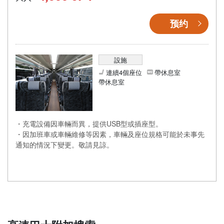
预约
設施
連續4個座位
帶休息室
帶休息室
・充電設備因車輛而異，提供USB型或插座型。
・因加班車或車輛維修等因素，車輛及座位規格可能於未事先
通知的情況下變更。敬請見諒。