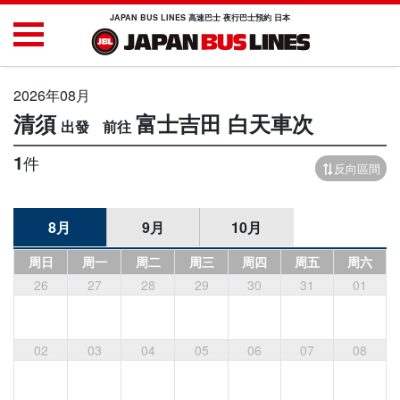
JAPAN BUS LINES 高速巴士 夜行巴士預約 日本
2026年08月
清須
富士吉田
白天車次
1
件
反向區間
8月
9月
10月
周日
周一
周二
周三
周四
周五
周六
26
27
28
29
30
31
01
02
03
04
05
06
07
08