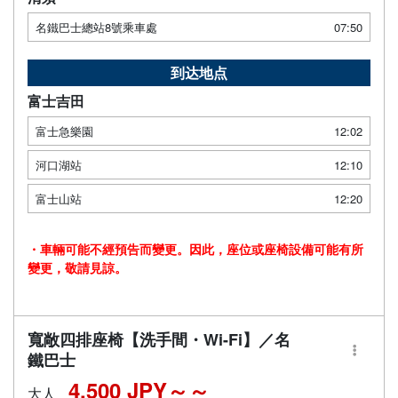
名鐵巴士總站8號乘車處
07:50
到达地点
富士吉田
富士急樂園
12:02
河口湖站
12:10
富士山站
12:20
・車輛可能不經預告而變更。因此，座位或座椅設備可能有所
變更，敬請見諒。
寬敞四排座椅【洗手間・Wi-Fi】／名
鐵巴士
4,500 JPY～
大人