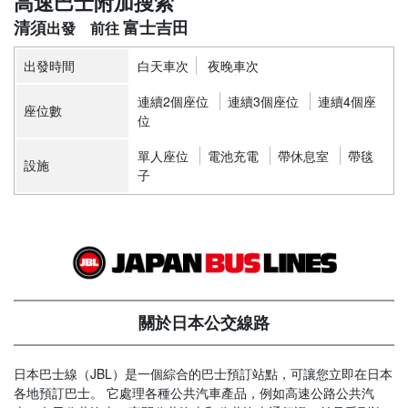
高速巴士附加搜索
清須
富士吉田
出發時間
白天車次
夜晚車次
連續2個座位
連續3個座位
連續4個座
座位數
位
單人座位
電池充電
帶休息室
帶毯
設施
子
關於日本公交線路
日本巴士線（JBL）是一個綜合的巴士預訂站點，可讓您立即在日本
各地預訂巴士。 它處理各種公共汽車產品，例如高速公路公共汽