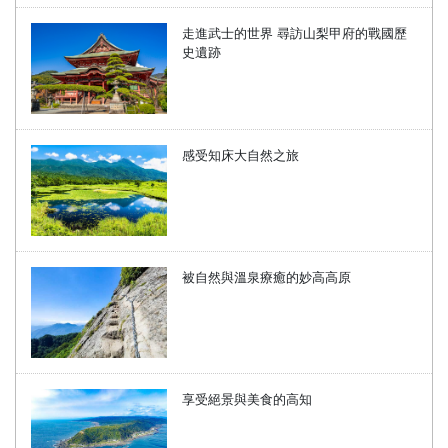
走進武士的世界 尋訪山梨甲府的戰國歷
史遺跡
感受知床大自然之旅
被自然與溫泉療癒的妙高高原
享受絕景與美食的高知