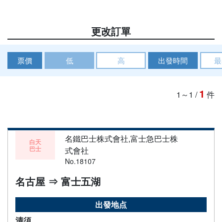
更改訂單
票價
低
高
出發時間
最
1
1～1
/
件
名鐵巴士株式會社,富士急巴士株
白天
巴士
式會社
No.18107
名古屋 ⇒ 富士五湖
出發地点
清須