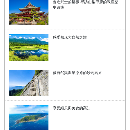
走進武士的世界 尋訪山梨甲府的戰國歷
史遺跡
感受知床大自然之旅
被自然與溫泉療癒的妙高高原
享受絕景與美食的高知