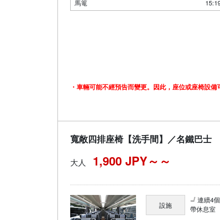
馬篭
15:1
・車輛可能不經預告而變更。因此，座位或座椅設備
寬敞四排座椅【洗手間】／名鐵巴士
1,900 JPY～
大人
連續4
設施
帶休息室