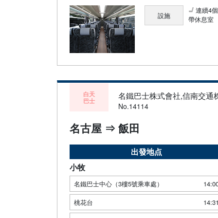
連續4
設施
帶休息室
白天
名鐵巴士株式會社,信南交通
巴士
No.14114
名古屋 ⇒ 飯田
出發地点
小牧
名鐵巴士中心（3樓5號乘車處）
14:0
桃花台
14:3