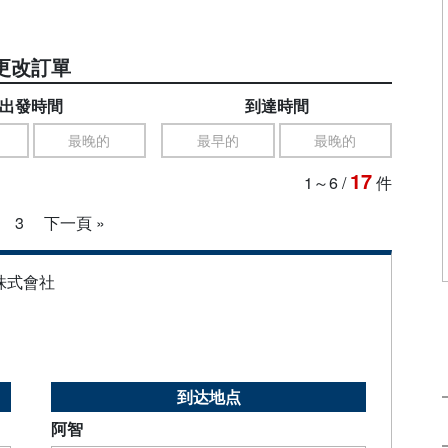
更改訂單
出發時間
到達時間
最晚的
最早的
最晚的
17
1～6
/
件
3
下一頁 »
株式會社
到达地点
阿智