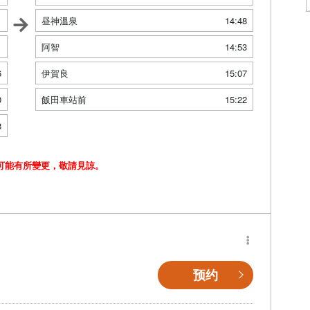
1
昼神溫泉
14:48
1
阿智
14:53
6
伊賀良
15:07
0
飯田車站前
15:22
8
可能有所變更，敬請見諒。
预约