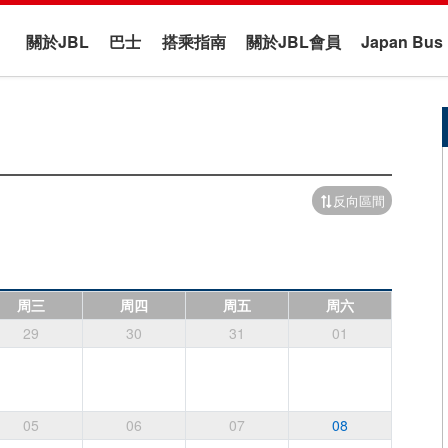
關於JBL
巴士
搭乘指南
關於JBL會員
Japan B
反向區間
周三
周四
周五
周六
29
30
31
01
05
06
07
08