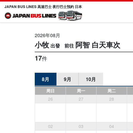
JAPAN BUS LINES 高速巴士 夜行巴士預約 日本
2026年08月
小牧
阿智
白天車次
17
件
8月
9月
10月
周日
周一
周二
26
27
28
02
03
04