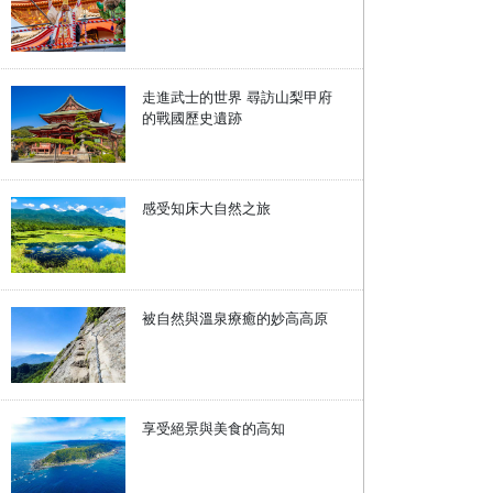
走進武士的世界 尋訪山梨甲府
的戰國歷史遺跡
感受知床大自然之旅
被自然與溫泉療癒的妙高高原
享受絕景與美食的高知