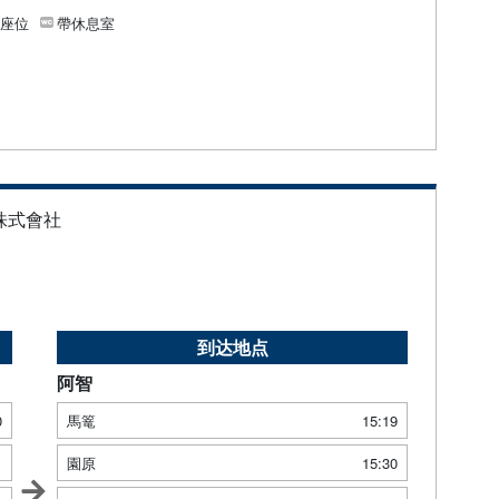
個座位
帶休息室
株式會社
到达地点
阿智
0
馬篭
15:19
1
園原
15:30