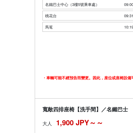
名鐵巴士中心（3樓5號乘車處）
09:0
桃花台
09:3
馬篭
10:1
・車輛可能不經預告而變更。因此，座位或座椅設備
寬敞四排座椅【洗手間】／名鐵巴士
1,900 JPY～
大人