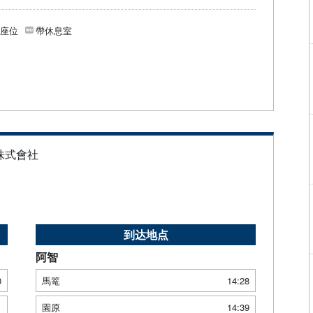
個座位
帶休息室
株式會社
到达地点
阿智
0
馬篭
14:28
1
園原
14:39