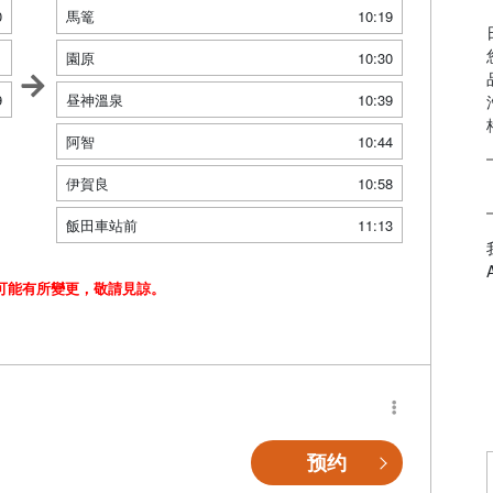
0
馬篭
10:19
1
園原
10:30
9
昼神溫泉
10:39
阿智
10:44
伊賀良
10:58
飯田車站前
11:13
可能有所變更，敬請見諒。
预约