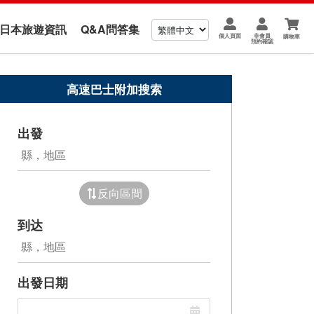
us 日本旅遊資訊
Q&A問答集
個人頁面
非會員
購物車
預約確認
高速巴士附加搜索
出發
反向區間
到达
出發日期