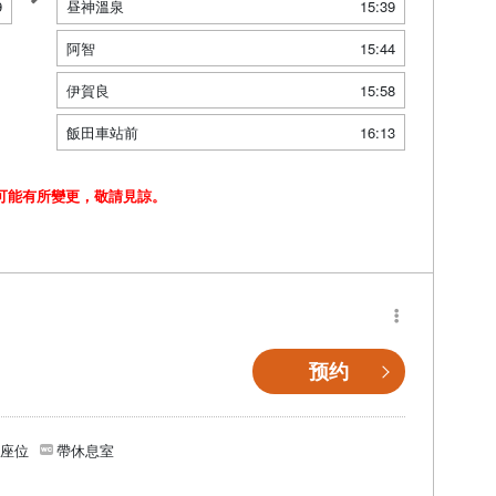
9
昼神溫泉
15:39
阿智
15:44
伊賀良
15:58
飯田車站前
16:13
可能有所變更，敬請見諒。
预约
個座位
帶休息室