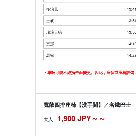
多治見
13:4
土岐
13:5
瑞浪天徳
13:5
恵那
14:1
馬篭
14:2
・車輛可能不經預告而變更。因此，座位或座椅設備
寬敞四排座椅【洗手間】／名鐵巴士
1,900 JPY～
大人