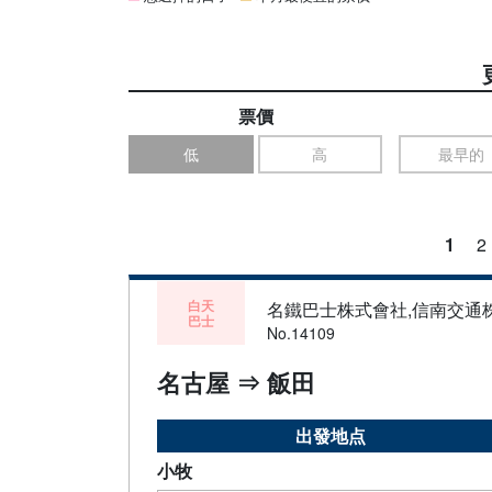
票價
低
高
最早的
1
2
白天
名鐵巴士株式會社,信南交通
巴士
No.14109
名古屋 ⇒ 飯田
出發地点
小牧