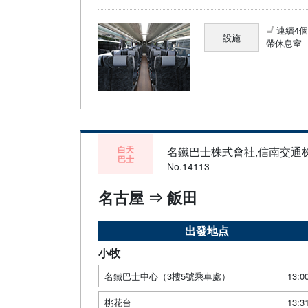
連續4
設施
帶休息室
白天
名鐵巴士株式會社,信南交通
巴士
No.14113
名古屋 ⇒ 飯田
出發地点
小牧
名鐵巴士中心（3樓5號乘車處）
13:0
桃花台
13:3