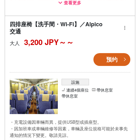
查看更多
同而有所變動。
四排座椅【洗手間・Wi-Fi】／Alpico
交通
3,200 JPY～
大人
预约
設施
連續4個座位
帶休息室
帶休息室
・充電設備因車輛而異，提供USB型或插座型。
・因加班車或車輛維修等因素，車輛及座位規格可能於未事先
通知的情況下變更。敬請見諒。