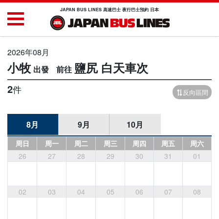
JAPAN BUS LINES 高速巴士 夜行巴士預約 日本
2026年08月
小牧
鹽尻
白天車次
2
件
反向區間
8月
9月
10月
周日
周一
周二
周三
周四
周五
周六
26
27
28
29
30
31
01
02
03
04
05
06
07
08