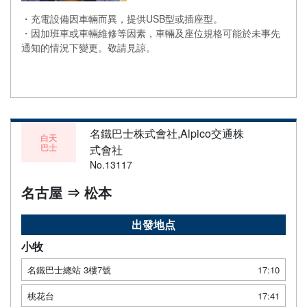
・充電設備因車輛而異，提供USB型或插座型。
・因加班車或車輛維修等因素，車輛及座位規格可能於未事先
通知的情況下變更。敬請見諒。
名鐵巴士株式會社,Alpico交通株
白天
巴士
式會社
No.13117
名古屋 ⇒ 松本
出發地点
小牧
名鐵巴士總站 3樓7號
17:10
桃花台
17:41