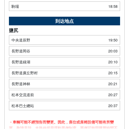
駒場
18:58
到达地点
鹽尻
中央道辰野
19:50
長野道岡谷
20:03
長野道綠湖
20:10
長野道廣丘野村
20:15
長野道神林
20:21
松本交流道前
20:27
松本巴士總站
20:37
・車輛可能不經預告而變更。因此，座位或座椅設備可能有所變
更，敬請見諒。本路線採用浮動票價制度，票價可能因購買時間不