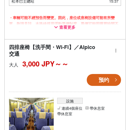
松本巴士總站
15:37
・車輛可能不經預告而變更。因此，座位或座椅設備可能有所變
更，敬請見諒。本路線採用浮動票價制度，票價可能因購買時間不
查看更多
同而有所變動。
四排座椅【洗手間・Wi-Fi】／Alpico
交通
3,000 JPY～
大人
预约
設施
連續4個座位
帶休息室
帶休息室