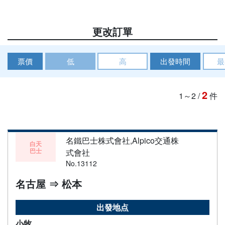
更改訂單
票價
低
高
出發時間
最
2
1～2
/
件
名鐵巴士株式會社,Alpico交通株
白天
巴士
式會社
No.13112
名古屋 ⇒ 松本
出發地点
小牧