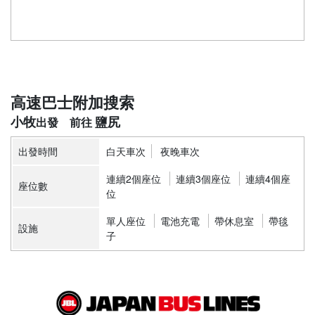
高速巴士附加搜索
小牧
鹽尻
出發時間
白天車次
夜晚車次
連續2個座位
連續3個座位
連續4個座
座位數
位
單人座位
電池充電
帶休息室
帶毯
設施
子