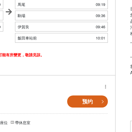
0
馬篭
09:19
1
駒場
09:36
9
伊賀良
09:46
飯田車站前
10:01
可能有所變更，敬請見諒。
预约
個座位
帶休息室