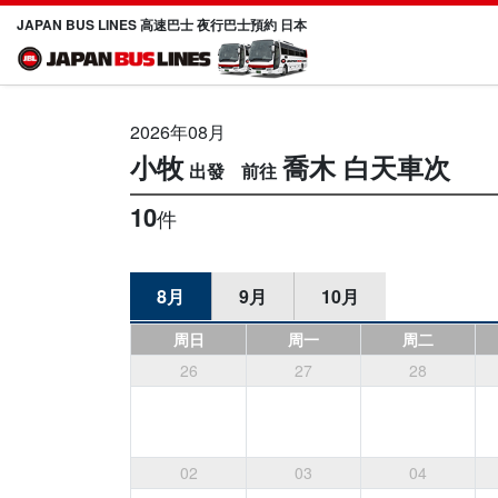
JAPAN BUS LINES 高速巴士 夜行巴士預約 日本
2026年08月
小牧
喬木
白天車次
10
件
8月
9月
10月
周日
周一
周二
26
27
28
02
03
04