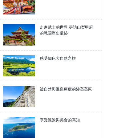
走進武士的世界 尋訪山梨甲府
的戰國歷史遺跡
感受知床大自然之旅
被自然與溫泉療癒的妙高高原
享受絕景與美食的高知