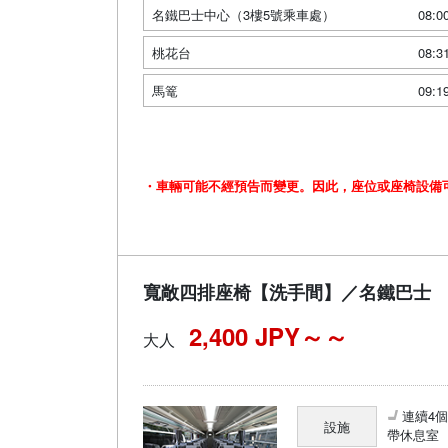
名鐵巴士中心（3樓5號乘車處）
08:0
桃花台
08:3
馬篭
09:1
・車輛可能不經預告而變更。因此，座位或座椅設備
寬敞四排座椅【洗手間】／名鐵巴士
2,400 JPY～
大人
連續4
設施
帶休息室