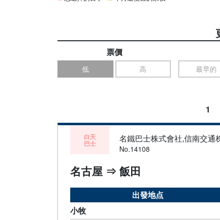
票價
低
高
最早的
1
白天
名鐵巴士株式會社,信南交通
巴士
No.14108
名古屋 ⇒ 飯田
出發地点
小牧