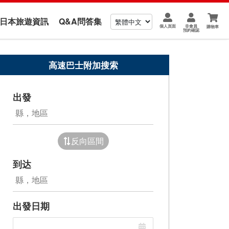
us 日本旅遊資訊
Q&A問答集
個人頁面
非會員
購物車
預約確認
高速巴士附加搜索
出發
反向區間
到达
出發日期