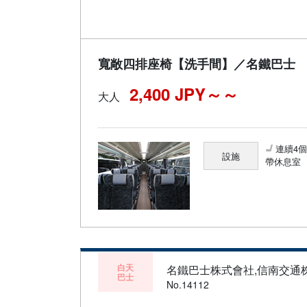
寬敞四排座椅【洗手間】／名鐵巴士
2,400 JPY～
大人
連續4
設施
帶休息室
白天
名鐵巴士株式會社,信南交通
巴士
No.14112