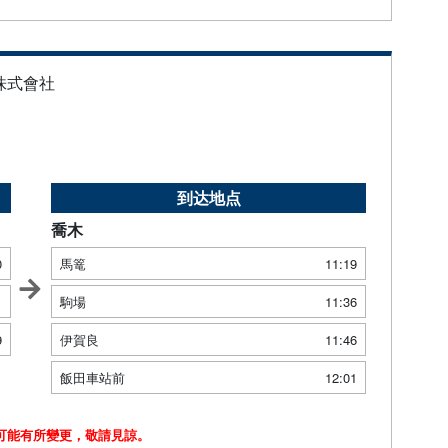
株式會社
到达地点
喬木
0
馬篭
11:19
1
駒場
11:36
9
伊賀良
11:46
飯田車站前
12:01
可能有所變更，敬請見諒。