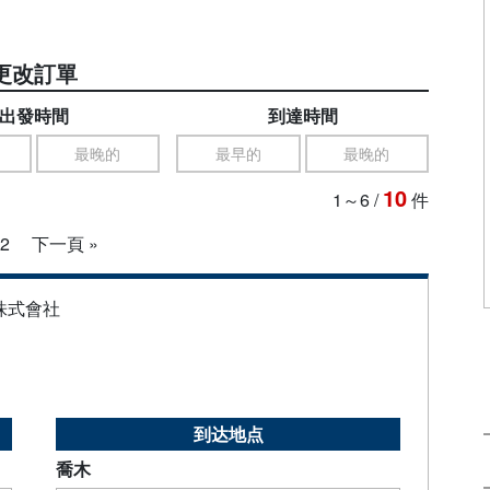
更改訂單
出發時間
到達時間
最晚的
最早的
最晚的
10
1～6
/
件
2
下一頁 »
株式會社
到达地点
喬木