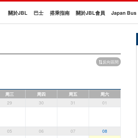
關於JBL
巴士
搭乘指南
關於JBL會員
Japan B
反向區間
周三
周四
周五
周六
29
30
31
01
05
06
07
08