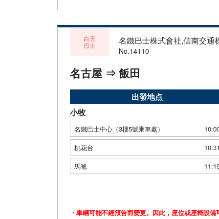
白天
名鐵巴士株式會社,信南交通
巴士
No.14110
名古屋 ⇒ 飯田
出發地点
小牧
名鐵巴士中心（3樓5號乘車處）
10:0
桃花台
10:3
馬篭
11:1
・車輛可能不經預告而變更。因此，座位或座椅設備