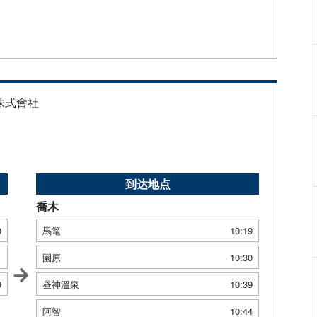
株式會社
到达地点
喬木
0
馬篭
10:19
1
園原
10:30
9
昼神溫泉
10:39
阿智
10:44