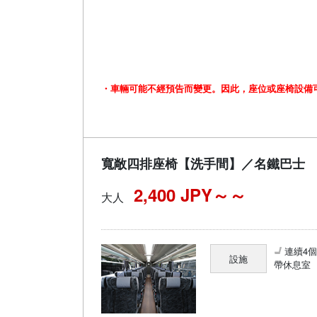
・車輛可能不經預告而變更。因此，座位或座椅設備
寬敞四排座椅【洗手間】／名鐵巴士
2,400 JPY～
大人
連續4
設施
帶休息室