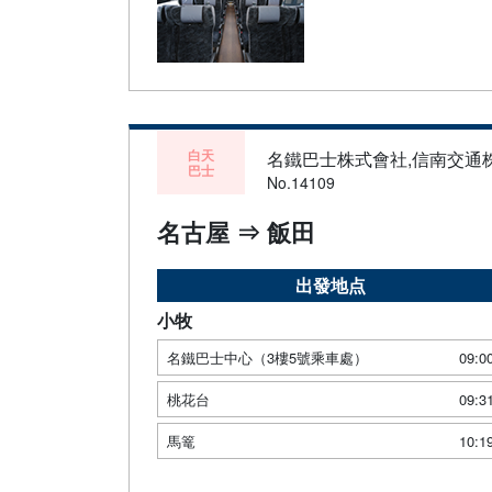
白天
名鐵巴士株式會社,信南交通
巴士
No.14109
名古屋 ⇒ 飯田
出發地点
小牧
名鐵巴士中心（3樓5號乘車處）
09:0
桃花台
09:3
馬篭
10:1