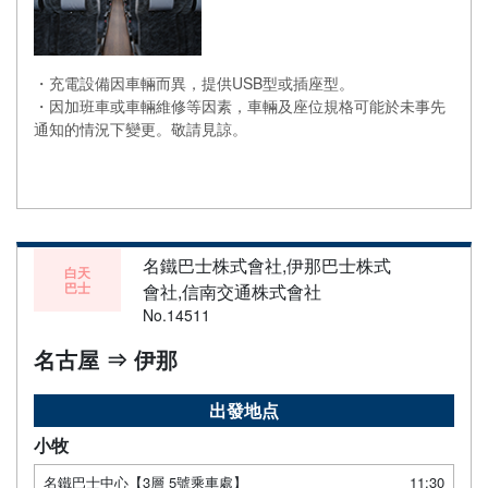
・充電設備因車輛而異，提供USB型或插座型。
・因加班車或車輛維修等因素，車輛及座位規格可能於未事先
通知的情況下變更。敬請見諒。
名鐵巴士株式會社,伊那巴士株式
白天
巴士
會社,信南交通株式會社
No.14511
名古屋 ⇒ 伊那
出發地点
小牧
名鐵巴士中心【3層 5號乘車處】
11:30