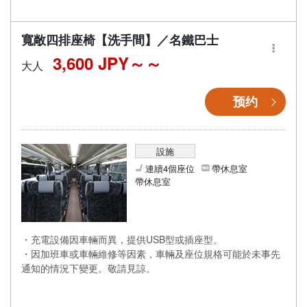
寬敞四排座椅【洗手間】／名鐵巴士
3,600 JPY～
大人
预约
設施
連續4個座位
帶休息室
帶休息室
・充電設備因車輛而異，提供USB型或插座型。
・因加班車或車輛維修等因素，車輛及座位規格可能於未事先
通知的情況下變更。敬請見諒。