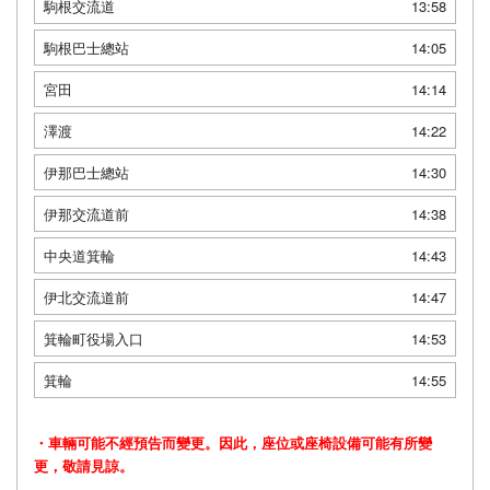
駒根交流道
13:58
駒根巴士總站
14:05
宮田
14:14
澤渡
14:22
伊那巴士總站
14:30
伊那交流道前
14:38
中央道箕輪
14:43
伊北交流道前
14:47
箕輪町役場入口
14:53
箕輪
14:55
・車輛可能不經預告而變更。因此，座位或座椅設備可能有所變
更，敬請見諒。