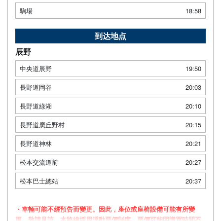
駒場
18:58
到达地点
辰野
中央道辰野
19:50
長野道岡谷
20:03
長野道綠湖
20:10
長野道廣丘野村
20:15
長野道神林
20:21
松本交流道前
20:27
松本巴士總站
20:37
・車輛可能不經預告而變更。因此，座位或座椅設備可能有所變
更，敬請見諒。本路線採用浮動票價制度，票價可能因購買時間不