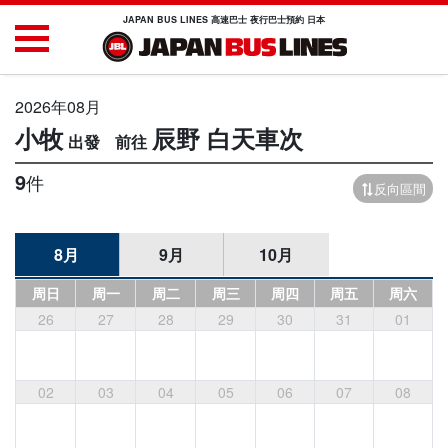
JAPAN BUS LINES 高速巴士 夜行巴士預約 日本
2026年08月
小牧
辰野
白天車次
9
件
反向區間
8月
9月
10月
周日
周一
周二
周三
周四
周五
周六
26
27
28
29
30
31
01
02
03
04
05
06
07
08