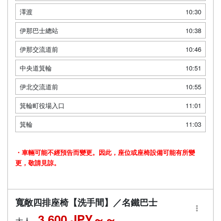
澤渡
10:30
伊那巴士總站
10:38
伊那交流道前
10:46
中央道箕輪
10:51
伊北交流道前
10:55
箕輪町役場入口
11:01
箕輪
11:03
・車輛可能不經預告而變更。因此，座位或座椅設備可能有所變
更，敬請見諒。
寬敞四排座椅【洗手間】／名鐵巴士
3,600 JPY～
大人