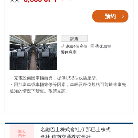
预约
設施
連續4個座位
帶休息室
帶休息室
・充電設備因車輛而異，提供USB型或插座型。
・因加班車或車輛維修等因素，車輛及座位規格可能於未事先
通知的情況下變更。敬請見諒。
名鐵巴士株式會社,伊那巴士株式
白天
巴士
會社,信南交通株式會社