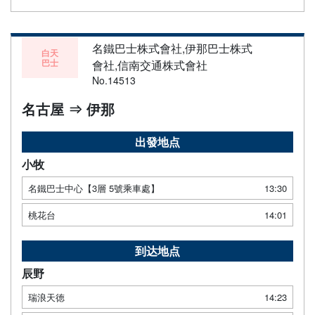
名鐵巴士株式會社,伊那巴士株式
白天
巴士
會社,信南交通株式會社
No.14513
名古屋 ⇒ 伊那
出發地点
小牧
名鐵巴士中心【3層 5號乘車處】
13:30
桃花台
14:01
到达地点
辰野
瑞浪天徳
14:23