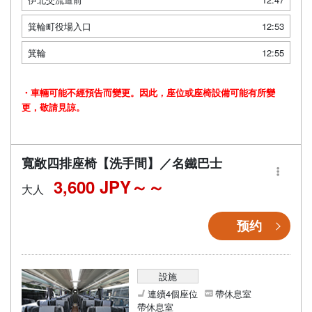
箕輪町役場入口
12:53
箕輪
12:55
・車輛可能不經預告而變更。因此，座位或座椅設備可能有所變
更，敬請見諒。
寬敞四排座椅【洗手間】／名鐵巴士
3,600 JPY～
大人
预约
設施
連續4個座位
帶休息室
帶休息室