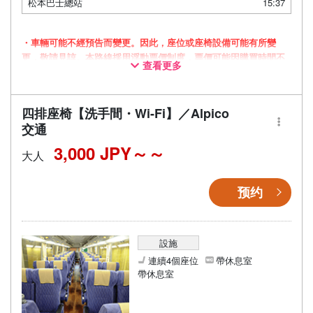
松本巴士總站
15:37
・車輛可能不經預告而變更。因此，座位或座椅設備可能有所變
更，敬請見諒。本路線採用浮動票價制度，票價可能因購買時間不
查看更多
同而有所變動。
四排座椅【洗手間・Wi-Fi】／Alpico
交通
3,000 JPY～
大人
预约
設施
連續4個座位
帶休息室
帶休息室