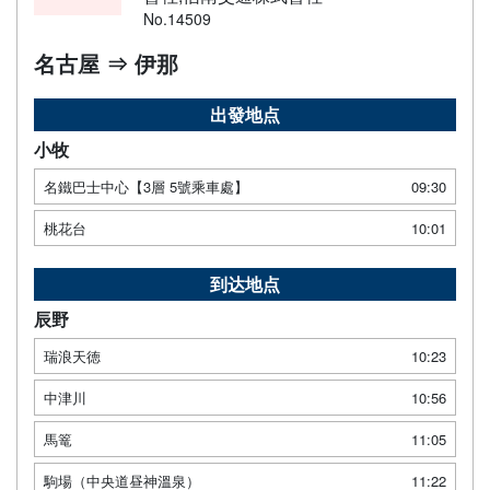
No.14509
名古屋 ⇒ 伊那
出發地点
小牧
名鐵巴士中心【3層 5號乘車處】
09:30
桃花台
10:01
到达地点
辰野
瑞浪天徳
10:23
中津川
10:56
馬篭
11:05
駒場（中央道昼神溫泉）
11:22