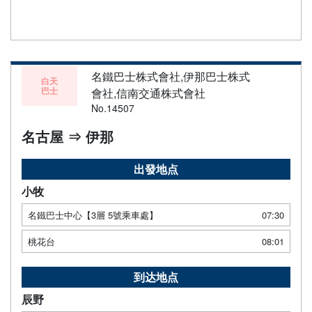
名鐵巴士株式會社,伊那巴士株式
白天
巴士
會社,信南交通株式會社
No.14507
名古屋 ⇒ 伊那
出發地点
小牧
名鐵巴士中心【3層 5號乘車處】
07:30
桃花台
08:01
到达地点
辰野