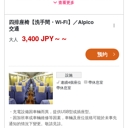
查看更多
同而有所變動。
四排座椅【洗手間・Wi-Fi】／Alpico
交通
3,400 JPY～
大人
预约
設施
連續4個座位
帶休息室
帶休息室
・充電設備因車輛而異，提供USB型或插座型。
・因加班車或車輛維修等因素，車輛及座位規格可能於未事先
通知的情況下變更。敬請見諒。