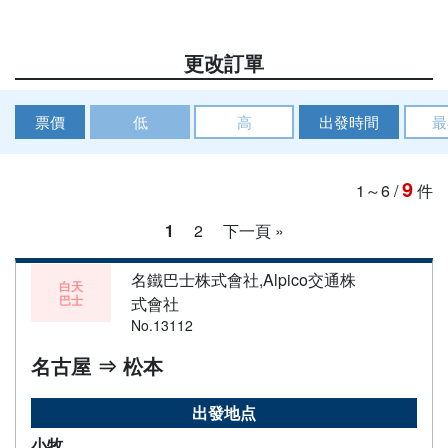
更改訂單
票價
低
高
出發時間
最
9
1～6
/
件
1
2
下一頁 »
名鐵巴士株式會社,Alpico交通株
白天
巴士
式會社
No.13112
名古屋 ⇒ 松本
出發地点
小牧