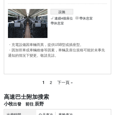
設施
連續4個座位
帶休息室
帶休息室
・充電設備因車輛而異，提供USB型或插座型。
・因加班車或車輛維修等因素，車輛及座位規格可能於未事先
通知的情況下變更。敬請見諒。
1
2
下一頁 »
高速巴士附加搜索
小牧
辰野
出發時間
白天車次
夜晚車次