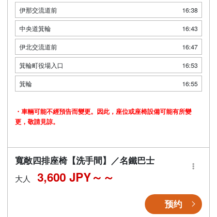
伊那交流道前
16:38
中央道箕輪
16:43
伊北交流道前
16:47
箕輪町役場入口
16:53
箕輪
16:55
・車輛可能不經預告而變更。因此，座位或座椅設備可能有所變
更，敬請見諒。
寬敞四排座椅【洗手間】／名鐵巴士
3,600 JPY～
大人
预约