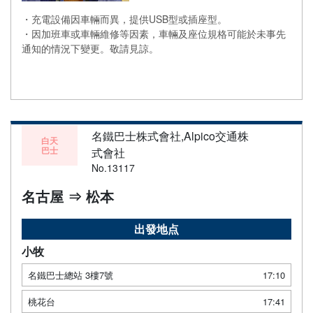
・充電設備因車輛而異，提供USB型或插座型。
・因加班車或車輛維修等因素，車輛及座位規格可能於未事先
通知的情況下變更。敬請見諒。
名鐵巴士株式會社,Alpico交通株
白天
巴士
式會社
No.13117
名古屋 ⇒ 松本
出發地点
小牧
名鐵巴士總站 3樓7號
17:10
桃花台
17:41