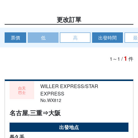
更改訂單
票價
低
高
出發時間
最
1
1～1
/
件
WILLER EXPRESS/STAR
白天
巴士
EXPRESS
No.WX812
名古屋,三重⇒大阪
出發地点
長久手