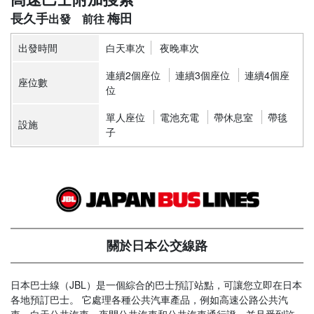
長久手
梅田
出發時間
白天車次
夜晚車次
連續2個座位
連續3個座位
連續4個座
座位數
位
單人座位
電池充電
帶休息室
帶毯
設施
子
關於日本公交線路
日本巴士線（JBL）是一個綜合的巴士預訂站點，可讓您立即在日本
各地預訂巴士。 它處理各種公共汽車產品，例如高速公路公共汽