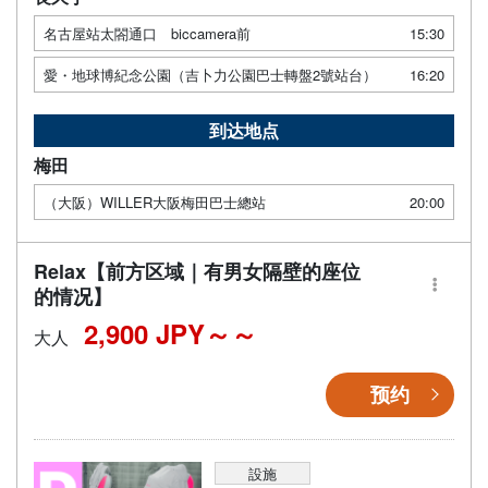
名古屋站太閤通口 biccamera前
15:30
愛・地球博紀念公園（吉卜力公園巴士轉盤2號站台）
16:20
到达地点
梅田
（大阪）WILLER大阪梅田巴士總站
20:00
Relax【前方区域｜有男女隔壁的座位
的情况】
2,900 JPY～
大人
预约
設施