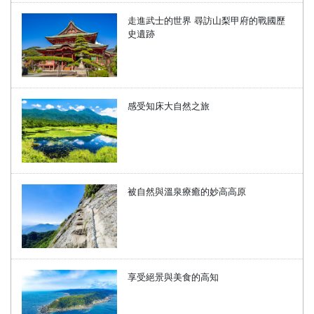
走進武士的世界 尋訪山梨甲府的戰國歷
史遺跡
感受知床大自然之旅
被自然與溫泉療癒的妙高高原
享受絕景與美食的高知