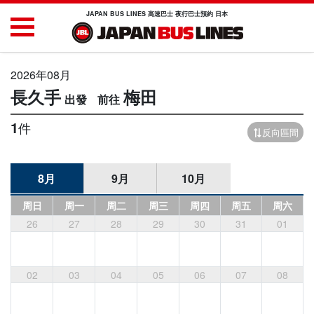
JAPAN BUS LINES 高速巴士 夜行巴士預約 日本
2026年08月
長久手
梅田
1
件
反向區間
8月
9月
10月
周日
周一
周二
周三
周四
周五
周六
26
27
28
29
30
31
01
02
03
04
05
06
07
08