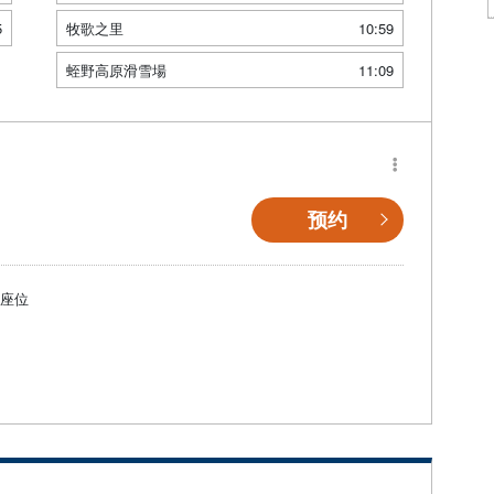
5
牧歌之里
10:59
蛭野高原滑雪場
11:09
预约
個座位