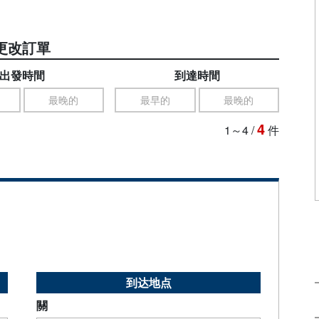
更改訂單
出發時間
到達時間
最晚的
最早的
最晚的
4
1～4
/
件
到达地点
關