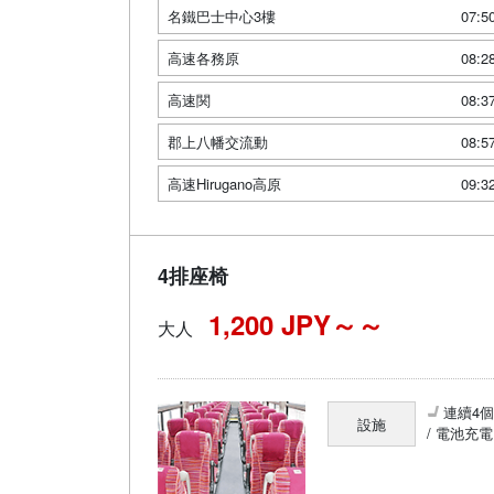
名鐵巴士中心3樓
07:5
高速各務原
08:2
高速関
08:3
郡上八幡交流動
08:5
高速Hirugano高原
09:3
4排座椅
1,200 JPY～
大人
連續4
設施
/ 電池充電