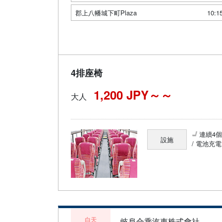
郡上八幡城下町Plaza
10:1
4排座椅
1,200 JPY～
大人
連續4
設施
/ 電池充電
白天
岐阜合乘汽車株式會社