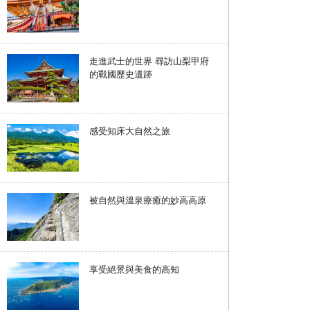
走進武士的世界 尋訪山梨甲府
的戰國歷史遺跡
感受知床大自然之旅
被自然與溫泉療癒的妙高高原
享受絕景與美食的高知