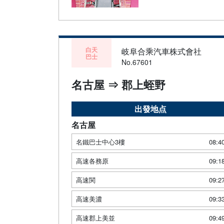
白天
岐阜合乘汽車株式會社
巴士
No.67601
名古屋 ⇒ 郡上蛭野
出發地点
名古屋
名鐵巴士中心3樓
08:4
高速各務原
09:1
高速関
09:2
高速美濃
09:3
高速郡上美並
09:4