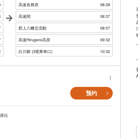
0
高速各務原
08:28
8
高速関
08:37
7
郡上八幡交流動
08:57
7
高速Hirugano高原
09:32
2
白川郷 (3號乘車口)
10:32
预约
個座位