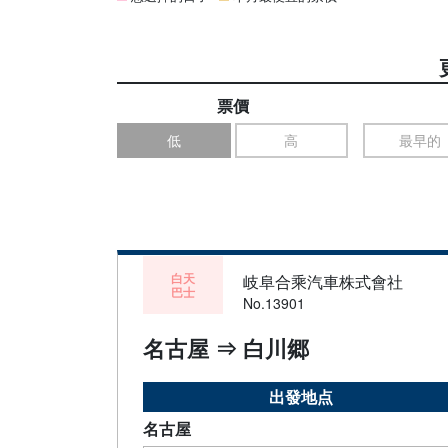
票價
低
高
最早的
白天
岐阜合乘汽車株式會社
巴士
No.13901
名古屋 ⇒ 白川郷
出發地点
名古屋