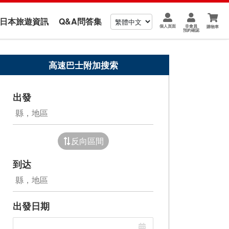
us 日本旅遊資訊
Q&A問答集
個人頁面
非會員
購物車
預約確認
高速巴士附加搜索
出發
反向區間
到达
出發日期