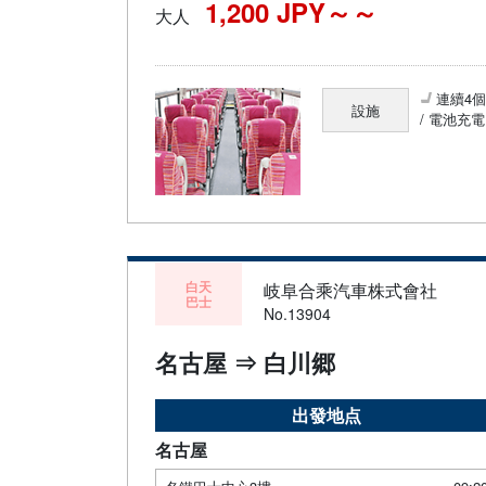
1,200 JPY～
大人
連續4
設施
/ 電池充電
白天
岐阜合乘汽車株式會社
巴士
No.13904
名古屋 ⇒ 白川郷
出發地点
名古屋