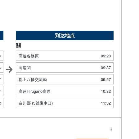
到达地点
關
0
高速各務原
09:28
8
高速関
09:37
7
郡上八幡交流動
09:57
7
高速Hirugano高原
10:32
2
白川郷 (3號乘車口)
11:32