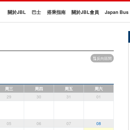
關於JBL
巴士
搭乘指南
關於JBL會員
Japan B
反向區間
周三
周四
周五
周六
29
30
31
01
05
06
07
08