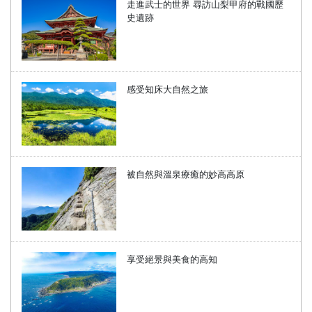
走進武士的世界 尋訪山梨甲府的戰國歷
史遺跡
感受知床大自然之旅
被自然與溫泉療癒的妙高高原
享受絕景與美食的高知