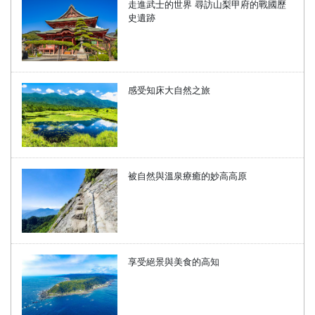
走進武士的世界 尋訪山梨甲府的戰國歷
史遺跡
感受知床大自然之旅
被自然與溫泉療癒的妙高高原
享受絕景與美食的高知