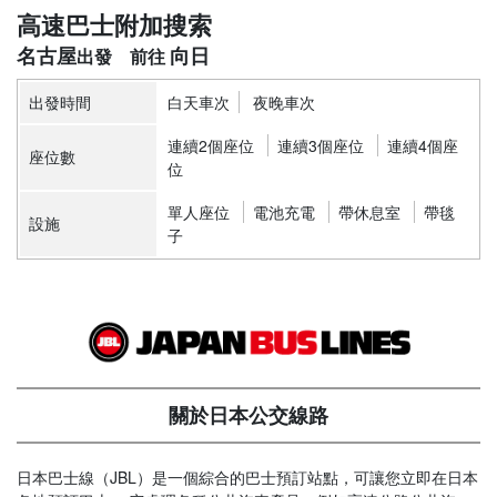
高速巴士附加搜索
名古屋
向日
出發時間
白天車次
夜晚車次
連續2個座位
連續3個座位
連續4個座
座位數
位
單人座位
電池充電
帶休息室
帶毯
設施
子
關於日本公交線路
日本巴士線（JBL）是一個綜合的巴士預訂站點，可讓您立即在日本