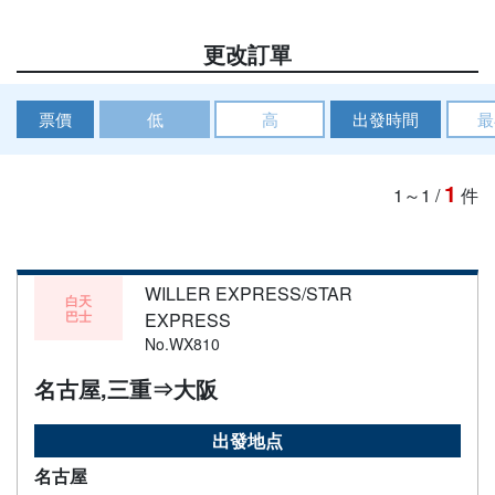
更改訂單
票價
低
高
出發時間
最
1
1～1
/
件
WILLER EXPRESS/STAR
白天
巴士
EXPRESS
No.WX810
名古屋,三重⇒大阪
出發地点
名古屋