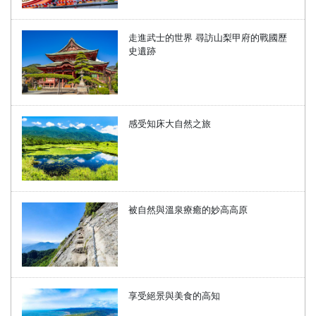
走進武士的世界 尋訪山梨甲府的戰國歷
史遺跡
感受知床大自然之旅
被自然與溫泉療癒的妙高高原
享受絕景與美食的高知