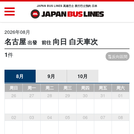
JAPAN BUS LINES 高速巴士 夜行巴士預約 日本
2026年08月
名古屋
向日
白天車次
1
件
反向區間
8月
9月
10月
周日
周一
周二
周三
周四
周五
周六
26
27
28
29
30
31
01
02
03
04
05
06
07
08