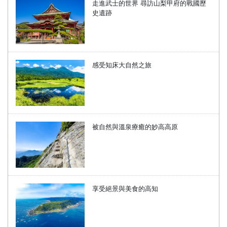
走進武士的世界 尋訪山梨甲府的戰國歷
史遺跡
感受知床大自然之旅
被自然與溫泉療癒的妙高高原
享受絕景與美食的高知