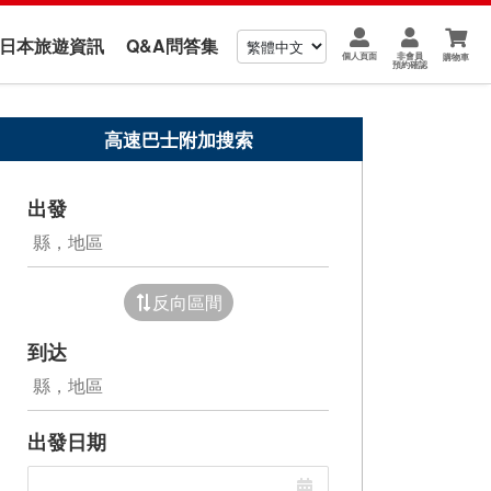
us 日本旅遊資訊
Q&A問答集
個人頁面
非會員
購物車
預約確認
高速巴士附加搜索
出發
反向區間
到达
出發日期