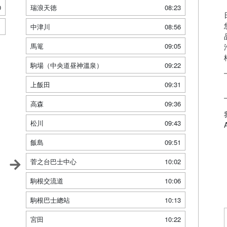
0
瑞浪天徳
08:23
1
中津川
08:56
馬篭
09:05
駒場（中央道昼神溫泉）
09:22
上飯田
09:31
高森
09:36
松川
09:43
飯島
09:51
菅之台巴士中心
10:02
駒根交流道
10:06
駒根巴士總站
10:13
宮田
10:22