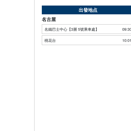
出發地点
名古屋
名鐵巴士中心【3層 5號乘車處】
09:3
桃花台
10:0