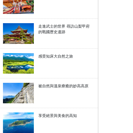
走進武士的世界 尋訪山梨甲府
的戰國歷史遺跡
感受知床大自然之旅
被自然與溫泉療癒的妙高高原
享受絕景與美食的高知