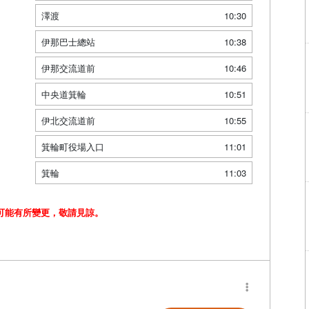
澤渡
10:30
伊那巴士總站
10:38
伊那交流道前
10:46
中央道箕輪
10:51
伊北交流道前
10:55
箕輪町役場入口
11:01
箕輪
11:03
可能有所變更，敬請見諒。