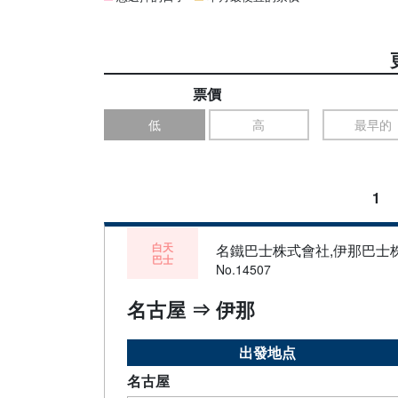
票價
低
高
最早的
1
白天
名鐵巴士株式會社,伊那巴士
巴士
No.14507
名古屋 ⇒ 伊那
出發地点
名古屋