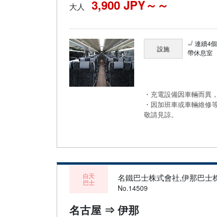
3,900 JPY～
大人
連續4
設施
帶休息室
・充電設備因車輛而異，
・因加班車或車輛維修
敬請見諒。
白天
名鐵巴士株式會社,伊那巴士
巴士
No.14509
名古屋 ⇒ 伊那