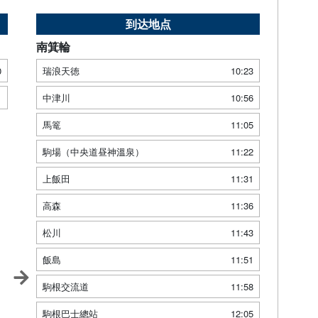
到达地点
南箕輪
0
瑞浪天徳
10:23
1
中津川
10:56
馬篭
11:05
駒場（中央道昼神溫泉）
11:22
上飯田
11:31
高森
11:36
松川
11:43
飯島
11:51
駒根交流道
11:58
駒根巴士總站
12:05