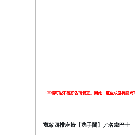
・車輛可能不經預告而變更。因此，座位或座椅設備
寬敞四排座椅【洗手間】／名鐵巴士