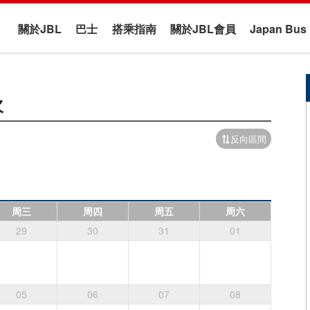
關於JBL
巴士
搭乘指南
關於JBL會員
Japan B
次
反向區間
周三
周四
周五
周六
29
30
31
01
05
06
07
08