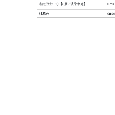
名鐵巴士中心【3層 5號乘車處】
07:3
桃花台
08:0