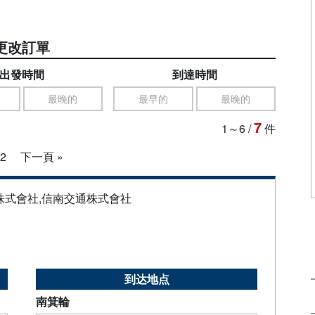
更改訂單
出發時間
到達時間
最晚的
最早的
最晚的
7
1～6
/
件
2
下一頁 »
株式會社,信南交通株式會社
到达地点
南箕輪