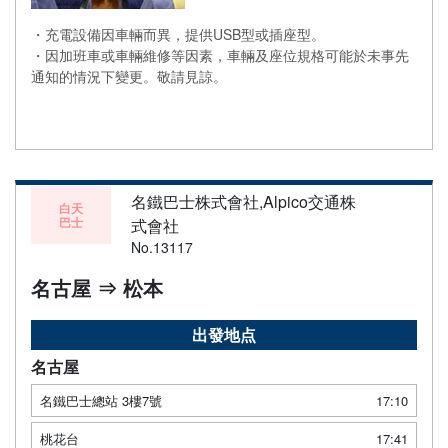
・充電設備因車輛而異，提供USB型或插座型。
・因加班車或車輛維修等因素，車輛及座位規格可能於未事先
通知的情況下變更。敬請見諒。
名鐵巴士株式會社,Alpico交通株
白天
巴士
式會社
No.13117
名古屋 ⇒ 松本
出發地点
名古屋
名鐵巴士總站 3樓7號
17:10
桃花台
17:41