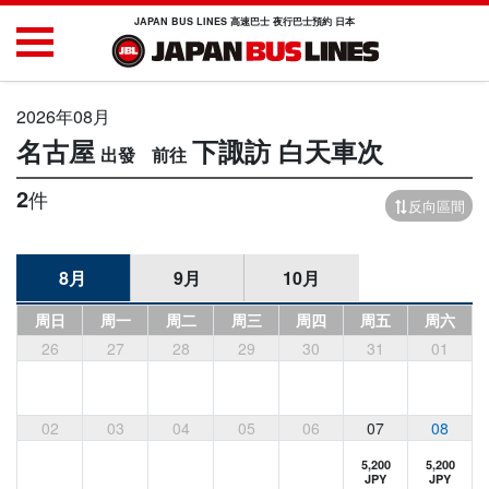
JAPAN BUS LINES 高速巴士 夜行巴士預約 日本
2026年08月
名古屋
下諏訪
白天車次
2
件
反向區間
8月
9月
10月
周日
周一
周二
周三
周四
周五
周六
26
27
28
29
30
31
01
02
03
04
05
06
07
08
5,200
5,200
JPY
JPY