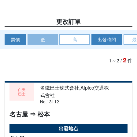
更改訂單
票價
低
高
出發時間
最
2
1～2
/
件
名鐵巴士株式會社,Alpico交通株
白天
巴士
式會社
No.13112
名古屋 ⇒ 松本
出發地点