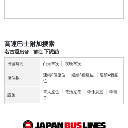
高速巴士附加搜索
名古屋
下諏訪
出發時間
白天車次
夜晚車次
連續2個座位
連續3個座位
連續4個座
座位數
位
單人座位
電池充電
帶休息室
帶毯
設施
子