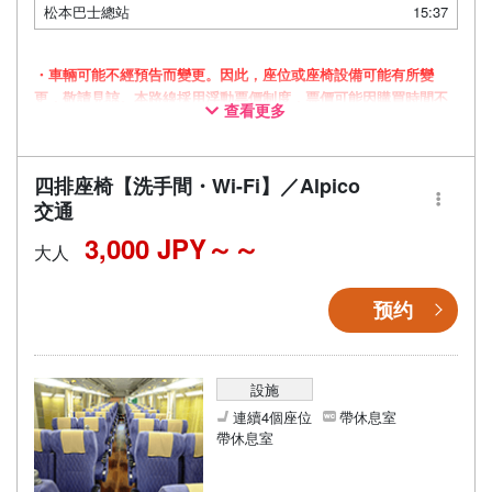
松本巴士總站
15:37
・車輛可能不經預告而變更。因此，座位或座椅設備可能有所變
更，敬請見諒。本路線採用浮動票價制度，票價可能因購買時間不
查看更多
同而有所變動。
四排座椅【洗手間・Wi-Fi】／Alpico
交通
3,000 JPY～
大人
预约
設施
連續4個座位
帶休息室
帶休息室