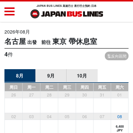
JAPAN BUS LINES 高速巴士 夜行巴士預約 日本
2026年08月
名古屋
東京
帶休息室
4
件
反向區間
8月
9月
10月
周日
周一
周二
周三
周四
周五
周六
26
27
28
29
30
31
01
02
03
04
05
06
07
08
6,400
JPY