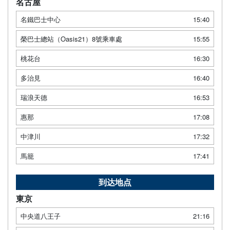
名古屋
名鐵巴士中心
15:40
榮巴士總站（Oasis21）8號乘車處
15:55
桃花台
16:30
多治見
16:40
瑞浪天德
16:53
惠那
17:08
中津川
17:32
馬籠
17:41
到达地点
東京
中央道八王子
21:16