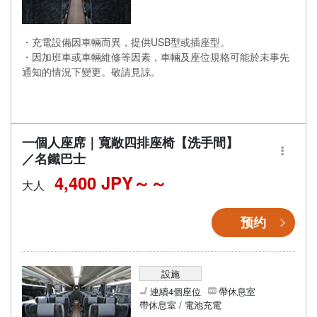
・充電設備因車輛而異，提供USB型或插座型。
・因加班車或車輛維修等因素，車輛及座位規格可能於未事先
通知的情況下變更。敬請見諒。
一個人座席｜寬敞四排座椅【洗手間】
／名鐵巴士
4,400 JPY～
大人
预约
設施
連續4個座位
帶休息室
帶休息室 / 電池充電