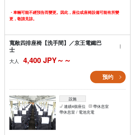
・車輛可能不經預告而變更。因此，座位或座椅設備可能有所變
更，敬請見諒。
寬敞四排座椅【洗手間】／京王電鐵巴
士
4,400 JPY～
大人
预约
設施
連續4個座位
帶休息室
帶休息室 / 電池充電