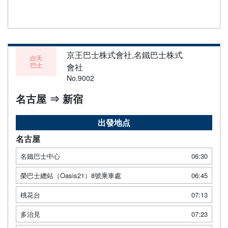
京王巴士株式會社,名鐵巴士株式
白天
巴士
會社
No.9002
名古屋 ⇒ 新宿
出發地点
名古屋
名鐵巴士中心
06:30
榮巴士總站（Oasis21）8號乘車處
06:45
桃花台
07:13
多治見
07:23