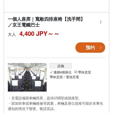
一個人座席｜寬敞四排座椅【洗手間】
／京王電鐵巴士
4,400 JPY～
大人
预约
設施
連續4個座位
帶休息室
帶休息室 / 電池充電
・充電設備因車輛而異，提供USB型或插座型。
・因加班車或車輛維修等因素，車輛及座位規格可能於未事先
通知的情況下變更。敬請見諒。