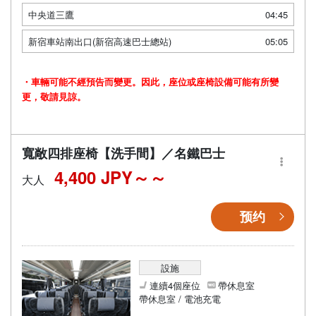
中央道三鷹
04:45
新宿車站南出口(新宿高速巴士總站)
05:05
・車輛可能不經預告而變更。因此，座位或座椅設備可能有所變
更，敬請見諒。
寬敞四排座椅【洗手間】／名鐵巴士
4,400 JPY～
大人
预约
設施
連續4個座位
帶休息室
帶休息室 / 電池充電