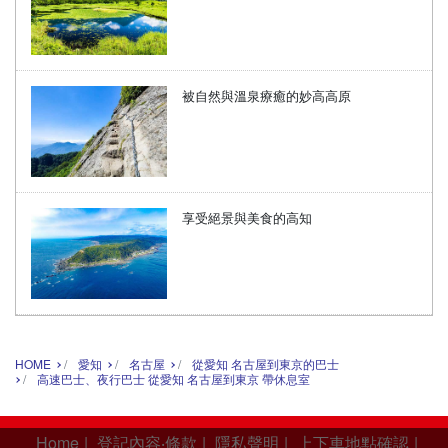
被自然與溫泉療癒的妙高高原
享受絕景與美食的高知
HOME
愛知
名古屋
從愛知 名古屋到東京的巴士
高速巴士、夜行巴士 從愛知 名古屋到東京 帶休息室
Home
|
登記內容‧條款
|
隱私聲明
|
上下車地點確認
|