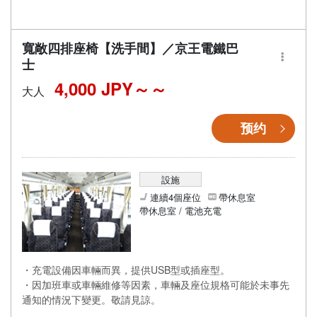
寬敞四排座椅【洗手間】／京王電鐵巴
士
4,000 JPY～
大人
预约
設施
連續4個座位
帶休息室
帶休息室 / 電池充電
・充電設備因車輛而異，提供USB型或插座型。
・因加班車或車輛維修等因素，車輛及座位規格可能於未事先
通知的情況下變更。敬請見諒。