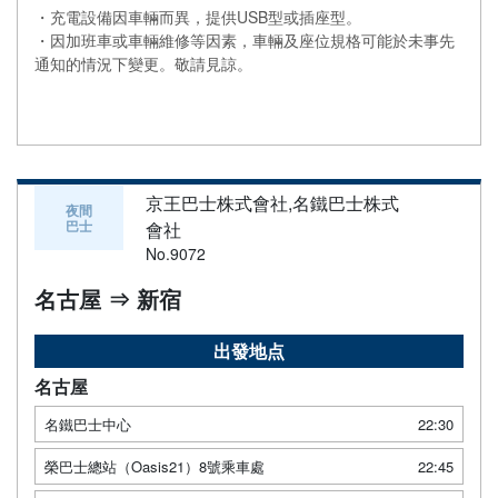
・充電設備因車輛而異，提供USB型或插座型。
・因加班車或車輛維修等因素，車輛及座位規格可能於未事先
通知的情況下變更。敬請見諒。
京王巴士株式會社,名鐵巴士株式
夜間
巴士
會社
No.9072
名古屋 ⇒ 新宿
出發地点
名古屋
名鐵巴士中心
22:30
榮巴士總站（Oasis21）8號乘車處
22:45