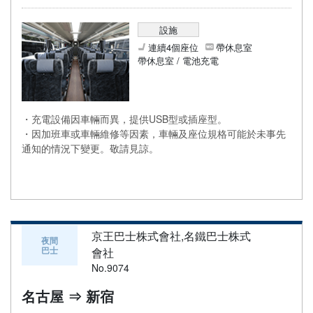
設施
連續4個座位
帶休息室
帶休息室 / 電池充電
・充電設備因車輛而異，提供USB型或插座型。
・因加班車或車輛維修等因素，車輛及座位規格可能於未事先
通知的情況下變更。敬請見諒。
京王巴士株式會社,名鐵巴士株式
夜間
巴士
會社
No.9074
名古屋 ⇒ 新宿