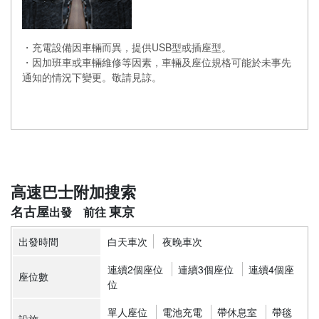
・充電設備因車輛而異，提供USB型或插座型。
・因加班車或車輛維修等因素，車輛及座位規格可能於未事先
通知的情況下變更。敬請見諒。
高速巴士附加搜索
名古屋
東京
出發時間
白天車次
夜晚車次
連續2個座位
連續3個座位
連續4個座
座位數
位
單人座位
電池充電
帶休息室
帶毯