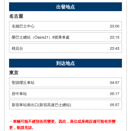
出發地点
名古屋
名鐵巴士中心
23:00
榮巴士總站（Oasis21）8號乘車處
23:15
桃花台
23:43
到达地点
東京
聖蹟櫻丘車站
04:57
府中車站
05:17
新宿車站南出口(新宿高速巴士總站)
05:57
・車輛可能不經預告而變更。因此，座位或座椅設備可能有所變
更，敬請見諒。