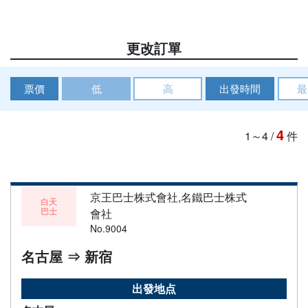
更改訂單
票價
低
高
出發時間
最
4
1～4
/
件
京王巴士株式會社,名鐵巴士株式
白天
巴士
會社
No.9004
名古屋 ⇒ 新宿
出發地点