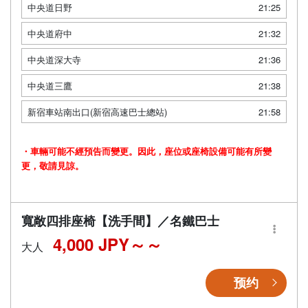
中央道日野
21:25
中央道府中
21:32
中央道深大寺
21:36
中央道三鷹
21:38
新宿車站南出口(新宿高速巴士總站)
21:58
・車輛可能不經預告而變更。因此，座位或座椅設備可能有所變
更，敬請見諒。
寬敞四排座椅【洗手間】／名鐵巴士
4,000 JPY～
大人
预约