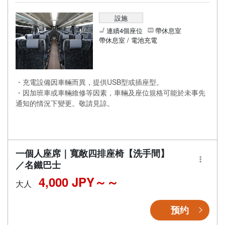
設施
連續4個座位
帶休息室
帶休息室 / 電池充電
・充電設備因車輛而異，提供USB型或插座型。
・因加班車或車輛維修等因素，車輛及座位規格可能於未事先
通知的情況下變更。敬請見諒。
一個人座席｜寬敞四排座椅【洗手間】
／名鐵巴士
4,000 JPY～
大人
预约