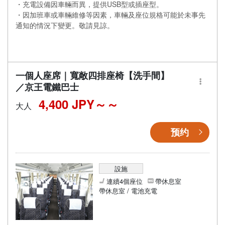
・充電設備因車輛而異，提供USB型或插座型。
・因加班車或車輛維修等因素，車輛及座位規格可能於未事先
通知的情況下變更。敬請見諒。
一個人座席｜寬敞四排座椅【洗手間】
／京王電鐵巴士
4,400 JPY～
大人
预约
設施
連續4個座位
帶休息室
帶休息室 / 電池充電