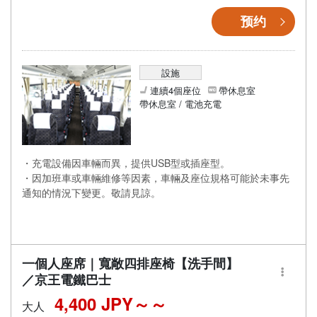
预约
設施
連續4個座位
帶休息室
帶休息室 / 電池充電
・充電設備因車輛而異，提供USB型或插座型。
・因加班車或車輛維修等因素，車輛及座位規格可能於未事先
通知的情況下變更。敬請見諒。
一個人座席｜寬敞四排座椅【洗手間】
／京王電鐵巴士
4,400 JPY～
大人