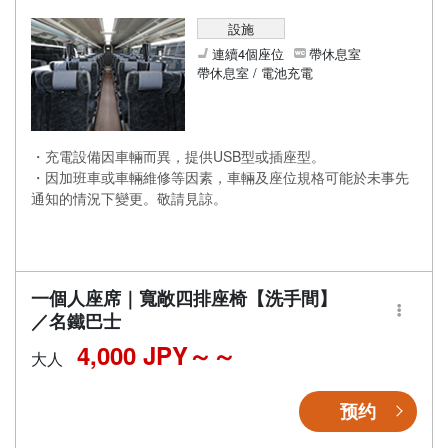
設施
連續4個座位
帶休息室
帶休息室 / 電池充電
・充電設備因車輛而異，提供USB型或插座型。
・因加班車或車輛維修等因素，車輛及座位規格可能於未事先
通知的情況下變更。敬請見諒。
一個人座席｜寬敞四排座椅【洗手間】
／名鐵巴士
4,000 JPY～
大人
预约