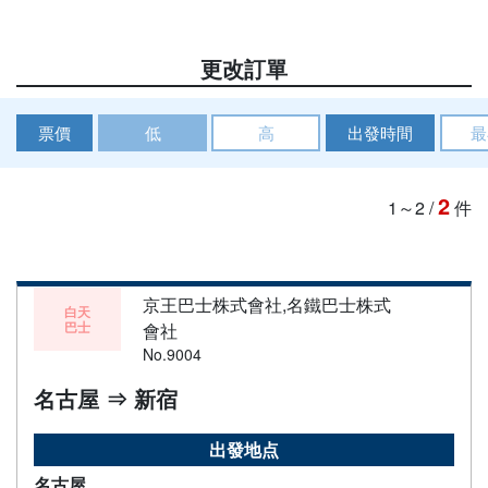
更改訂單
票價
低
高
出發時間
最
2
1～2
/
件
京王巴士株式會社,名鐵巴士株式
白天
巴士
會社
No.9004
名古屋 ⇒ 新宿
出發地点
名古屋