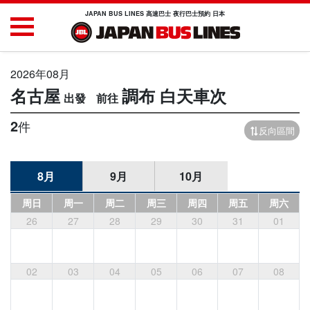
JAPAN BUS LINES 高速巴士 夜行巴士預約 日本
2026年08月
名古屋
調布
白天車次
2
件
反向區間
8月
9月
10月
周日
周一
周二
周三
周四
周五
周六
26
27
28
29
30
31
01
02
03
04
05
06
07
08