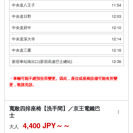
中央道八王子
11:54
中央道日野
12:03
中央道府中
12:10
中央道深大寺
12:14
中央道三鷹
12:16
新宿車站南出口(新宿高速巴士總站)
12:36
・車輛可能不經預告而變更。因此，座位或座椅設備可能有所變
更，敬請見諒。
寬敞四排座椅【洗手間】／京王電鐵巴
士
4,400 JPY～
大人