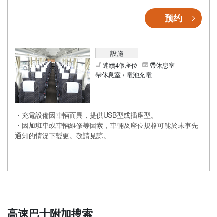
预约
設施
連續4個座位
帶休息室
帶休息室 / 電池充電
・充電設備因車輛而異，提供USB型或插座型。
・因加班車或車輛維修等因素，車輛及座位規格可能於未事先
通知的情況下變更。敬請見諒。
高速巴士附加搜索