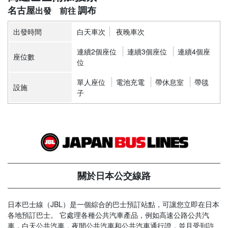
名古屋
調布
出發時間
白天車次
夜晚車次
連續2個座位
連續3個座位
連續4個座
座位數
位
單人座位
電池充電
帶休息室
帶毯
設施
子
關於日本公交線路
日本巴士線（JBL）是一個綜合的巴士預訂站點，可讓您立即在日本
各地預訂巴士。 它處理各種公共汽車產品，例如高速公路公共汽
車，白天公共汽車，夜間公共汽車和公共汽車通行證，並且受到許