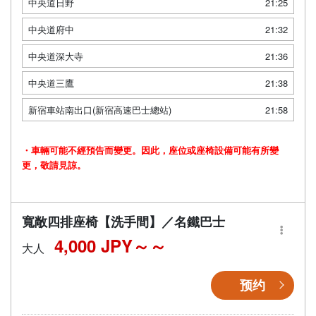
中央道日野
21:25
中央道府中
21:32
中央道深大寺
21:36
中央道三鷹
21:38
新宿車站南出口(新宿高速巴士總站)
21:58
・車輛可能不經預告而變更。因此，座位或座椅設備可能有所變
更，敬請見諒。
寬敞四排座椅【洗手間】／名鐵巴士
4,000 JPY～
大人
预约