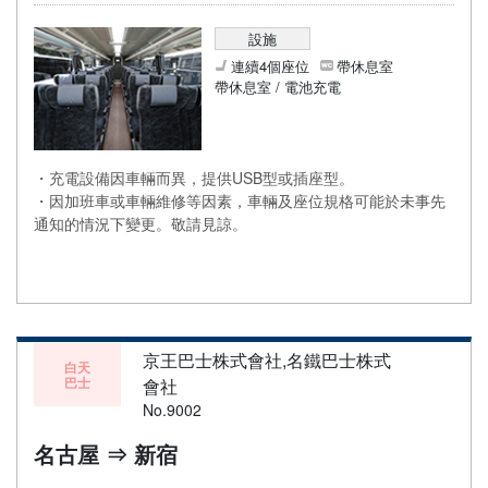
設施
連續4個座位
帶休息室
帶休息室 / 電池充電
・充電設備因車輛而異，提供USB型或插座型。
・因加班車或車輛維修等因素，車輛及座位規格可能於未事先
通知的情況下變更。敬請見諒。
京王巴士株式會社,名鐵巴士株式
白天
巴士
會社
No.9002
名古屋 ⇒ 新宿