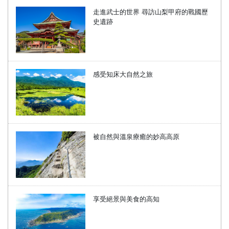
走進武士的世界 尋訪山梨甲府的戰國歷
史遺跡
感受知床大自然之旅
被自然與溫泉療癒的妙高高原
享受絕景與美食的高知