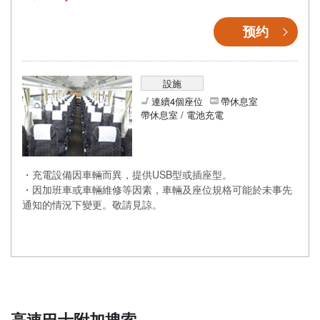
预约
設施
連續4個座位
帶休息室
帶休息室 / 電池充電
・充電設備因車輛而異，提供USB型或插座型。
・因加班車或車輛維修等因素，車輛及座位規格可能於未事先
通知的情況下變更。敬請見諒。
高速巴士附加搜索