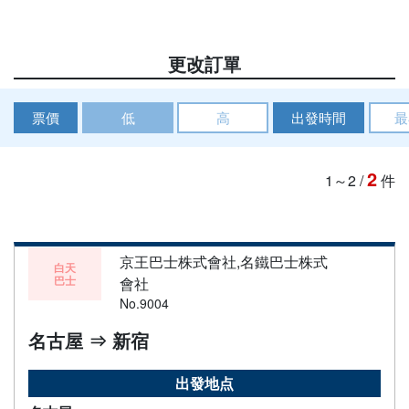
更改訂單
票價
低
高
出發時間
最
2
1～2
/
件
京王巴士株式會社,名鐵巴士株式
白天
巴士
會社
No.9004
名古屋 ⇒ 新宿
出發地点