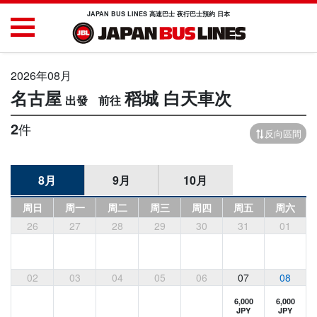
JAPAN BUS LINES 高速巴士 夜行巴士預約 日本
2026年08月
名古屋
稻城
白天車次
2
件
反向區間
8月
9月
10月
周日
周一
周二
周三
周四
周五
周六
26
27
28
29
30
31
01
02
03
04
05
06
07
08
6,000
6,000
JPY
JPY