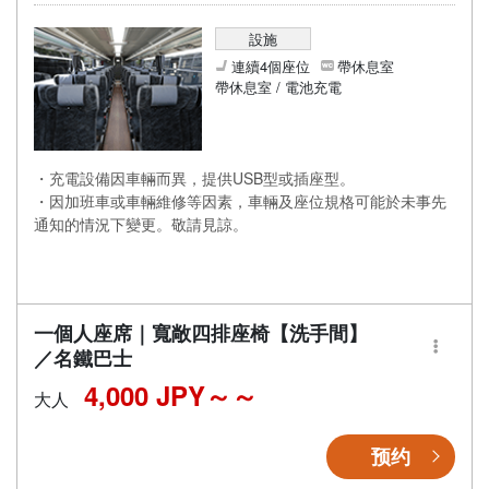
設施
連續4個座位
帶休息室
帶休息室 / 電池充電
・充電設備因車輛而異，提供USB型或插座型。
・因加班車或車輛維修等因素，車輛及座位規格可能於未事先
通知的情況下變更。敬請見諒。
一個人座席｜寬敞四排座椅【洗手間】
／名鐵巴士
4,000 JPY～
大人
预约