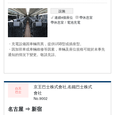
設施
連續4個座位
帶休息室
帶休息室 / 電池充電
・充電設備因車輛而異，提供USB型或插座型。
・因加班車或車輛維修等因素，車輛及座位規格可能於未事先
通知的情況下變更。敬請見諒。
京王巴士株式會社,名鐵巴士株式
白天
巴士
會社
No.9002
名古屋 ⇒ 新宿