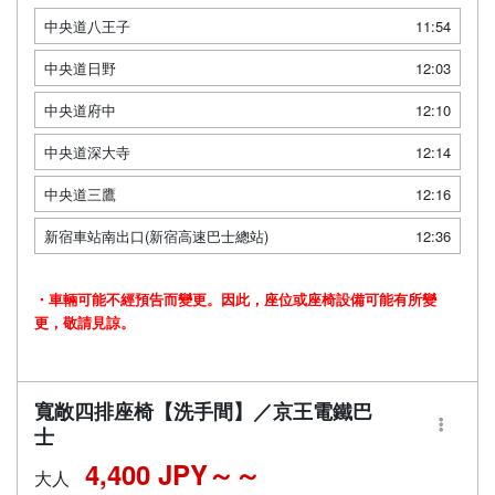
中央道八王子
11:54
中央道日野
12:03
中央道府中
12:10
中央道深大寺
12:14
中央道三鷹
12:16
新宿車站南出口(新宿高速巴士總站)
12:36
・車輛可能不經預告而變更。因此，座位或座椅設備可能有所變
更，敬請見諒。
寬敞四排座椅【洗手間】／京王電鐵巴
士
4,400 JPY～
大人