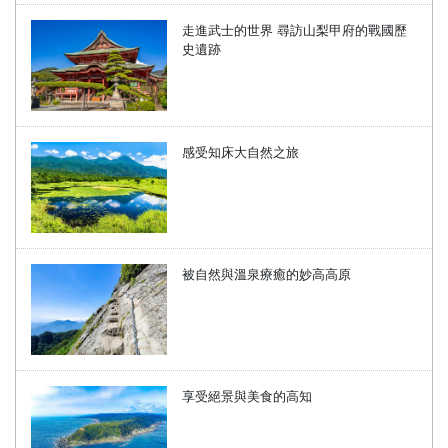
走進武士的世界 尋訪山梨甲府的戰國歷
史遺跡
感受知床大自然之旅
被自然與溫泉療癒的妙高高原
享受絕景與美食的高知