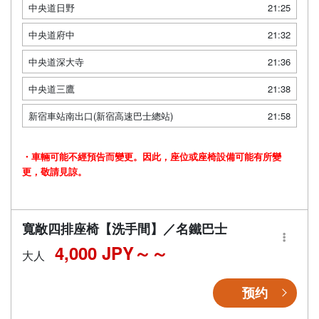
中央道日野
21:25
中央道府中
21:32
中央道深大寺
21:36
中央道三鷹
21:38
新宿車站南出口(新宿高速巴士總站)
21:58
・車輛可能不經預告而變更。因此，座位或座椅設備可能有所變
更，敬請見諒。
寬敞四排座椅【洗手間】／名鐵巴士
4,000 JPY～
大人
预约