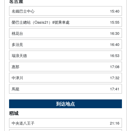
名古屋
名鐵巴士中心
15:40
榮巴士總站（Oasis21）8號乘車處
15:55
桃花台
16:30
多治見
16:40
瑞浪天德
16:53
惠那
17:08
中津川
17:32
馬籠
17:41
到达地点
稻城
中央道八王子
21:16