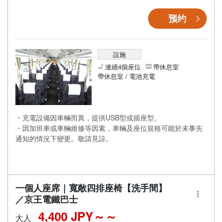
预约
設施
連續4個座位
帶休息室
帶休息室 / 電池充電
・充電設備因車輛而異，提供USB型或插座型。
・因加班車或車輛維修等因素，車輛及座位規格可能於未事先
通知的情況下變更。敬請見諒。
一個人座席｜寬敞四排座椅【洗手間】
／京王電鐵巴士
4,400 JPY～
大人