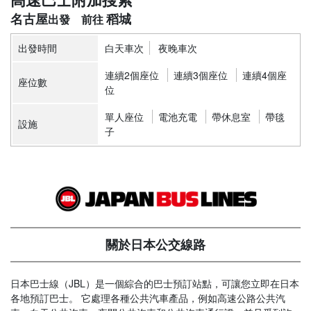
名古屋
稻城
出發時間
白天車次
夜晚車次
連續2個座位
連續3個座位
連續4個座
座位數
位
單人座位
電池充電
帶休息室
帶毯
設施
子
關於日本公交線路
日本巴士線（JBL）是一個綜合的巴士預訂站點，可讓您立即在日本
各地預訂巴士。 它處理各種公共汽車產品，例如高速公路公共汽