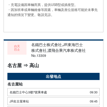
・充電設備因車輛而異，提供USB型或插座型。
・因加班車或車輛維修等因素，車輛及座位規格可能於未事先
通知的情況下變更。敬請見諒。
名鐵巴士株式會社,JR東海巴士
白天
巴士
株式會社,濃飛合乘汽車株式會社
No.13309
名古屋 ⇒ 高山
出發地点
名古屋站
名鐵巴士中心3樓7號乘車處
09:30
JR名古屋車站
09:45