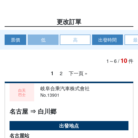
更改訂單
票價
低
高
出發時間
最
10
1～6
/
件
1
2
下一頁 »
岐阜合乘汽車株式會社
白天
巴士
No.13901
名古屋 ⇒ 白川郷
出發地点
名古屋站