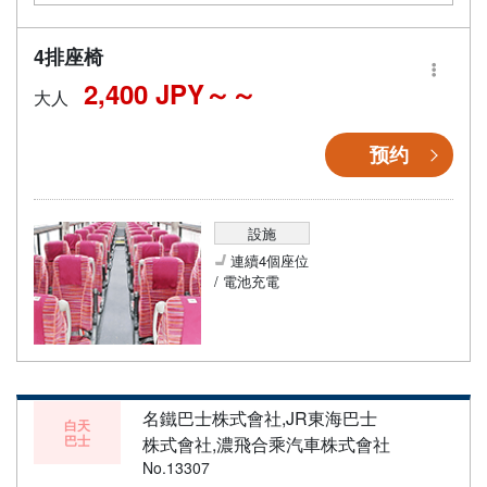
4排座椅
2,400 JPY～
大人
预约
設施
連續4個座位
/ 電池充電
名鐵巴士株式會社,JR東海巴士
白天
巴士
株式會社,濃飛合乘汽車株式會社
No.13307