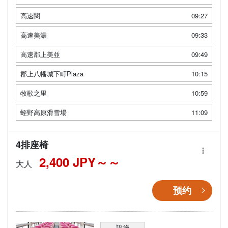
高速関
09:27
高速美濃
09:33
高速郡上美並
09:49
郡上八幡城下町Plaza
10:15
牧歌之里
10:59
蛭野高原滑雪場
11:09
4排座椅
2,400 JPY～
大人
预约
設施