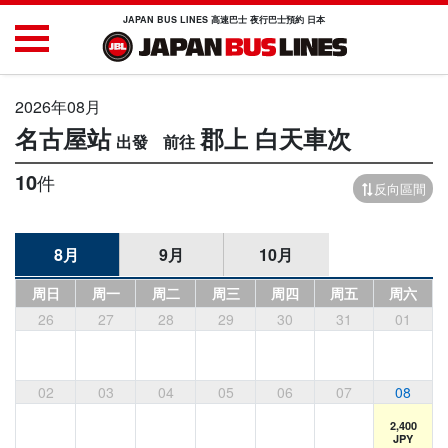
JAPAN BUS LINES 高速巴士 夜行巴士預約 日本
2026年08月
名古屋站
郡上
白天車次
10
件
反向區間
8月
9月
10月
周日
周一
周二
周三
周四
周五
周六
26
27
28
29
30
31
01
02
03
04
05
06
07
08
2,400
JPY