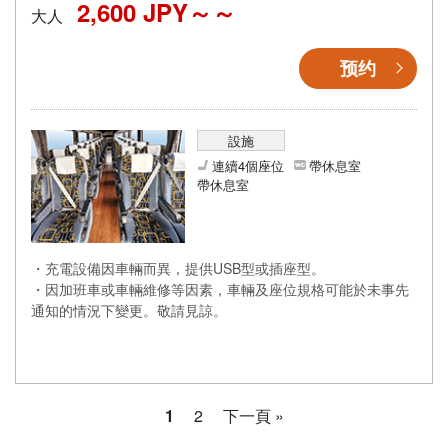
2,600 JPY～
大人
预约
設施
連續4個座位
帶休息室
帶休息室
・充電設備因車輛而異，提供USB型或插座型。
・因加班車或車輛維修等因素，車輛及座位規格可能於未事先
通知的情況下變更。敬請見諒。
1
2
下一頁 »