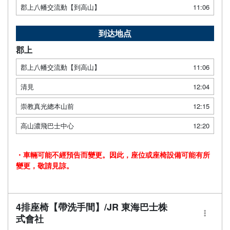
郡上八幡交流動【到高山】
11:06
到达地点
郡上
郡上八幡交流動【到高山】
11:06
清見
12:04
崇教真光總本山前
12:15
高山濃飛巴士中心
12:20
・車輛可能不經預告而變更。因此，座位或座椅設備可能有所
變更，敬請見諒。
4排座椅【帶洗手間】/JR 東海巴士株
式會社