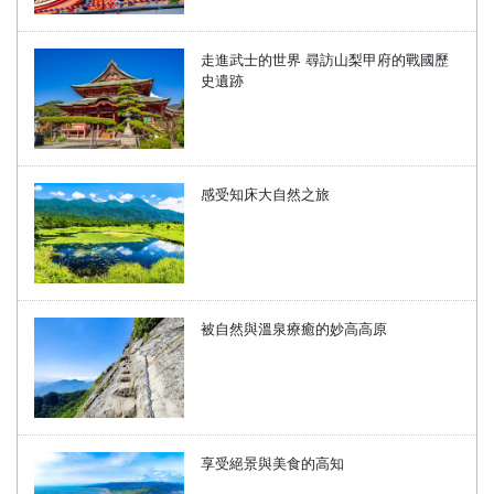
走進武士的世界 尋訪山梨甲府的戰國歷
史遺跡
感受知床大自然之旅
被自然與溫泉療癒的妙高高原
享受絕景與美食的高知