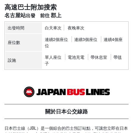
高速巴士附加搜索
名古屋站
郡上
出發時間
白天車次
夜晚車次
連續2個座位
連續3個座位
連續4個座
座位數
位
單人座位
電池充電
帶休息室
帶毯
設施
子
關於日本公交線路
日本巴士線（JBL）是一個綜合的巴士預訂站點，可讓您立即在日本