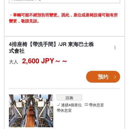
・車輛可能不經預告而變更。因此，座位或座椅設備可能有所
變更，敬請見諒。
4排座椅【帶洗手間】/JR 東海巴士株
式會社
2,600 JPY～
大人
预约
設施
連續4個座位
帶休息室
帶休息室