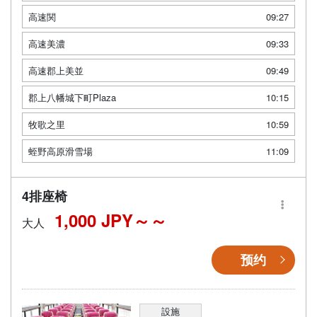
高速関
09:27
高速美濃
09:33
高速郡上美並
09:49
郡上八幡城下町Plaza
10:15
牧歌之里
10:59
蛭野高原滑雪場
11:09
4排座椅
1,000 JPY～
大人
预约
設施