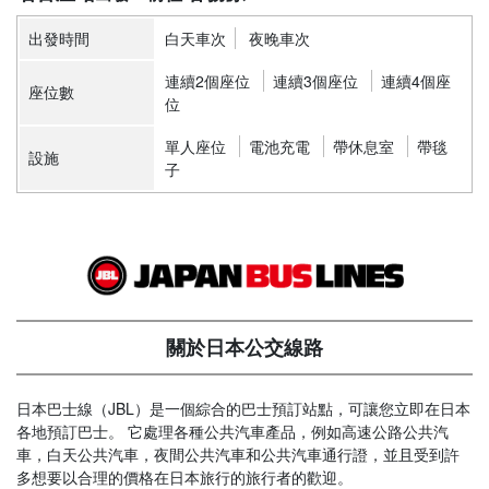
出發時間
白天車次
夜晚車次
連續2個座位
連續3個座位
連續4個座
座位數
位
單人座位
電池充電
帶休息室
帶毯
設施
子
關於日本公交線路
日本巴士線（JBL）是一個綜合的巴士預訂站點，可讓您立即在日本
各地預訂巴士。 它處理各種公共汽車產品，例如高速公路公共汽
車，白天公共汽車，夜間公共汽車和公共汽車通行證，並且受到許
多想要以合理的價格在日本旅行的旅行者的歡迎。