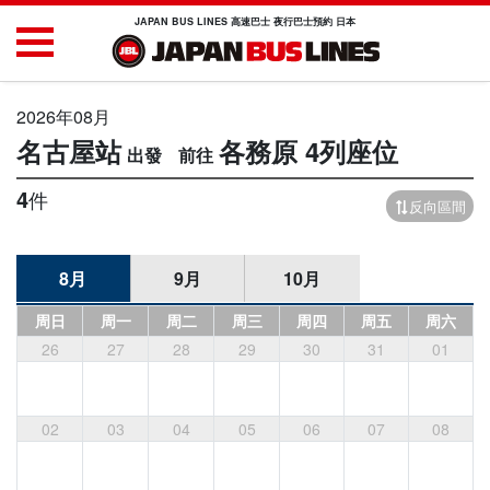
JAPAN BUS LINES 高速巴士 夜行巴士預約 日本
2026年08月
名古屋站
各務原
4列座位
4
件
反向區間
8月
9月
10月
周日
周一
周二
周三
周四
周五
周六
26
27
28
29
30
31
01
02
03
04
05
06
07
08