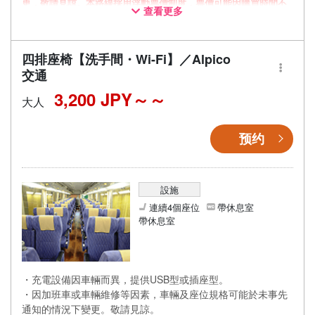
更，敬請見諒。本路線採用浮動票價制度，票價可能因購買時間不
查看更多
同而有所變動。
四排座椅【洗手間・Wi-Fi】／Alpico
交通
3,200 JPY～
大人
预约
設施
連續4個座位
帶休息室
帶休息室
・充電設備因車輛而異，提供USB型或插座型。
・因加班車或車輛維修等因素，車輛及座位規格可能於未事先
通知的情況下變更。敬請見諒。