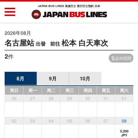
JAPAN BUS LINES 高速巴士 夜行巴士預約 日本
2026年08月
名古屋站
松本
白天車次
2
件
反向區間
8月
9月
10月
周日
周一
周二
周三
周四
周五
周六
26
27
28
29
30
31
01
02
03
04
05
06
07
08
5,200
JPY