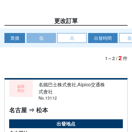
更改訂單
票價
低
高
出發時間
最
2
1～2
/
件
名鐵巴士株式會社,Alpico交通株
白天
巴士
式會社
No.13112
名古屋 ⇒ 松本
出發地点