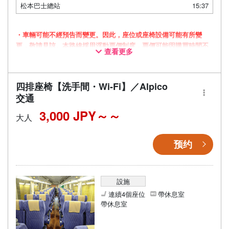
松本巴士總站
15:37
・車輛可能不經預告而變更。因此，座位或座椅設備可能有所變
更，敬請見諒。本路線採用浮動票價制度，票價可能因購買時間不
查看更多
同而有所變動。
四排座椅【洗手間・Wi-Fi】／Alpico
交通
3,000 JPY～
大人
预约
設施
連續4個座位
帶休息室
帶休息室