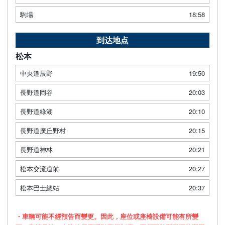
駒場
18:58
到达地点
松本
中央道辰野
19:50
長野道岡谷
20:03
長野道綠湖
20:10
長野道廣丘野村
20:15
長野道神林
20:21
松本交流道前
20:27
松本巴士總站
20:37
・車輛可能不經預告而變更。因此，座位或座椅設備可能有所變