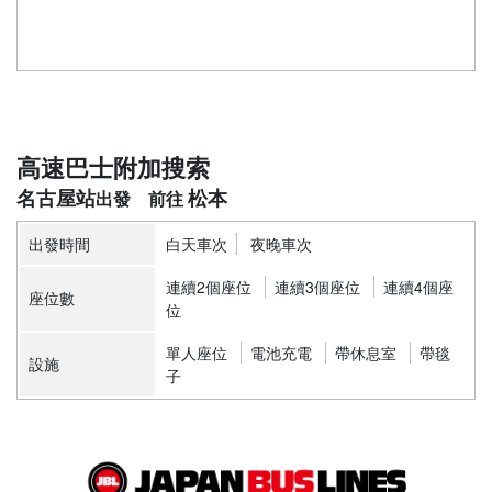
高速巴士附加搜索
名古屋站
松本
出發時間
白天車次
夜晚車次
連續2個座位
連續3個座位
連續4個座
座位數
位
單人座位
電池充電
帶休息室
帶毯
設施
子