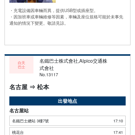
・充電設備因車輛而異，提供USB型或插座型。
・因加班車或車輛維修等因素，車輛及座位規格可能於未事先
通知的情況下變更。敬請見諒。
名鐵巴士株式會社,Alpico交通株
白天
巴士
式會社
No.13117
名古屋 ⇒ 松本
出發地点
名古屋站
名鐵巴士總站 3樓7號
17:10
桃花台
17:41