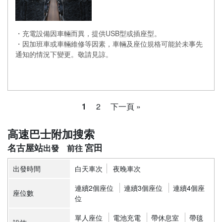
・充電設備因車輛而異，提供USB型或插座型。
・因加班車或車輛維修等因素，車輛及座位規格可能於未事先
通知的情況下變更。敬請見諒。
1
2
下一頁 »
高速巴士附加搜索
名古屋站
宮田
出發時間
白天車次
夜晚車次
連續2個座位
連續3個座位
連續4個座
座位數
位
單人座位
電池充電
帶休息室
帶毯