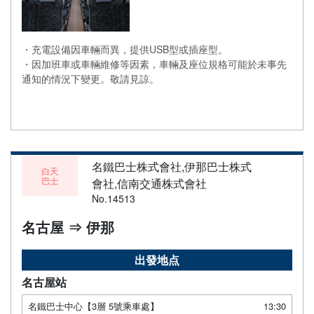
・充電設備因車輛而異，提供USB型或插座型。
・因加班車或車輛維修等因素，車輛及座位規格可能於未事先
通知的情況下變更。敬請見諒。
名鐵巴士株式會社,伊那巴士株式
白天
巴士
會社,信南交通株式會社
No.14513
名古屋 ⇒ 伊那
出發地点
名古屋站
名鐵巴士中心【3層 5號乘車處】
13:30