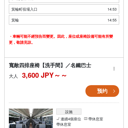
箕輪町役場入口
14:53
箕輪
14:55
・車輛可能不經預告而變更。因此，座位或座椅設備可能有所變
更，敬請見諒。
寬敞四排座椅【洗手間】／名鐵巴士
3,600 JPY～
大人
预约
設施
連續4個座位
帶休息室
帶休息室