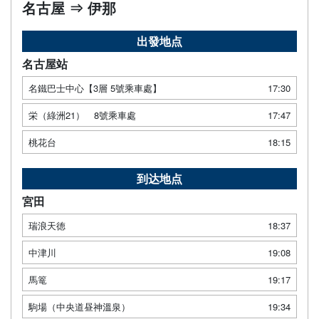
名古屋 ⇒ 伊那
出發地点
名古屋站
名鐵巴士中心【3層 5號乘車處】
17:30
栄（綠洲21） 8號乘車處
17:47
桃花台
18:15
到达地点
宮田
瑞浪天徳
18:37
中津川
19:08
馬篭
19:17
駒場（中央道昼神溫泉）
19:34