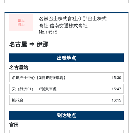
名鐵巴士株式會社,伊那巴士株式
白天
巴士
會社,信南交通株式會社
No.14515
名古屋 ⇒ 伊那
出發地点
名古屋站
名鐵巴士中心【3層 5號乘車處】
15:30
栄（綠洲21） 8號乘車處
15:47
桃花台
16:15
到达地点
宮田