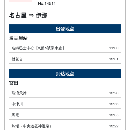
No.14511
名古屋 ⇒ 伊那
出發地点
名古屋站
名鐵巴士中心【3層 5號乘車處】
11:30
桃花台
12:01
到达地点
宮田
瑞浪天徳
12:23
中津川
12:56
馬篭
13:05
駒場（中央道昼神溫泉）
13:22