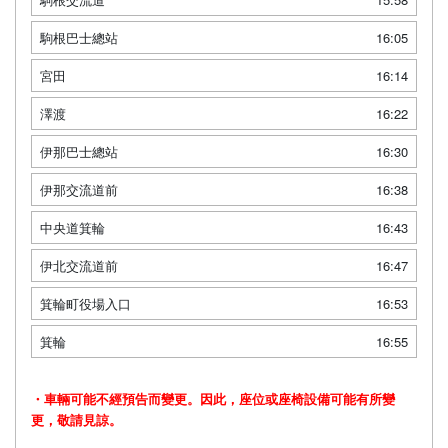
駒根巴士總站
16:05
宮田
16:14
澤渡
16:22
伊那巴士總站
16:30
伊那交流道前
16:38
中央道箕輪
16:43
伊北交流道前
16:47
箕輪町役場入口
16:53
箕輪
16:55
・車輛可能不經預告而變更。因此，座位或座椅設備可能有所變
更，敬請見諒。