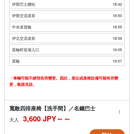
伊那巴士總站
18:42
伊那交流道前
18:50
中央道箕輪
18:55
伊北交流道前
18:59
箕輪町役場入口
19:05
箕輪
19:07
・車輛可能不經預告而變更。因此，座位或座椅設備可能有所變
更，敬請見諒。
寬敞四排座椅【洗手間】／名鐵巴士
3,600 JPY～
大人