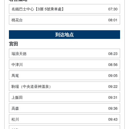
名鐵巴士中心【3層 5號乘車處】
07:30
桃花台
08:01
到达地点
宮田
瑞浪天徳
08:23
中津川
08:56
馬篭
09:05
駒場（中央道昼神溫泉）
09:22
上飯田
09:31
高森
09:36
松川
09:43