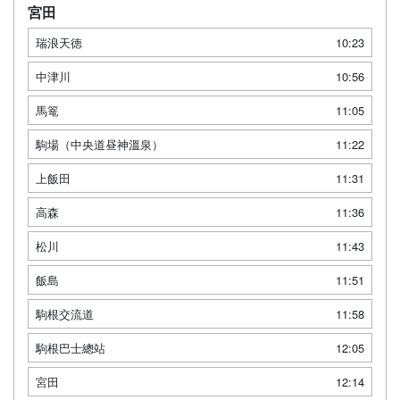
宮田
瑞浪天徳
10:23
中津川
10:56
馬篭
11:05
駒場（中央道昼神溫泉）
11:22
上飯田
11:31
高森
11:36
松川
11:43
飯島
11:51
駒根交流道
11:58
駒根巴士總站
12:05
宮田
12:14