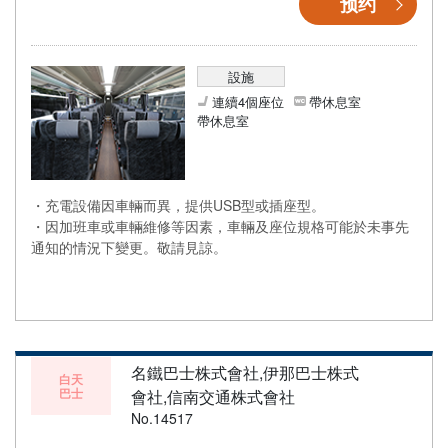
预约
設施
連續4個座位
帶休息室
帶休息室
・充電設備因車輛而異，提供USB型或插座型。
・因加班車或車輛維修等因素，車輛及座位規格可能於未事先
通知的情況下變更。敬請見諒。
名鐵巴士株式會社,伊那巴士株式
白天
巴士
會社,信南交通株式會社
No.14517