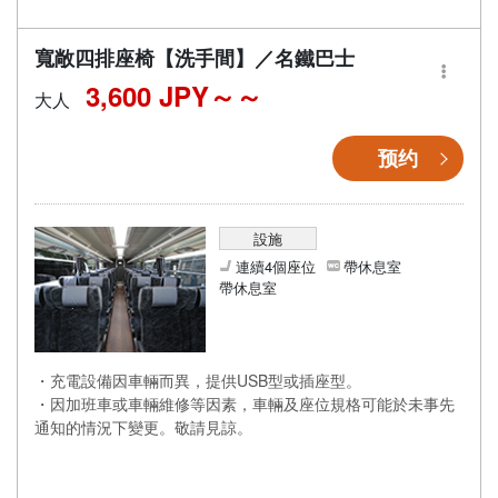
寬敞四排座椅【洗手間】／名鐵巴士
3,600 JPY～
大人
预约
設施
連續4個座位
帶休息室
帶休息室
・充電設備因車輛而異，提供USB型或插座型。
・因加班車或車輛維修等因素，車輛及座位規格可能於未事先
通知的情況下變更。敬請見諒。