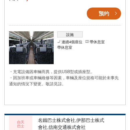
预约
設施
連續4個座位
帶休息室
帶休息室
・充電設備因車輛而異，提供USB型或插座型。
・因加班車或車輛維修等因素，車輛及座位規格可能於未事先
通知的情況下變更。敬請見諒。
名鐵巴士株式會社,伊那巴士株式
白天
巴士
會社,信南交通株式會社