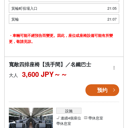
箕輪町役場入口
21:05
箕輪
21:07
・車輛可能不經預告而變更。因此，座位或座椅設備可能有所變
更，敬請見諒。
寬敞四排座椅【洗手間】／名鐵巴士
3,600 JPY～
大人
预约
設施
連續4個座位
帶休息室
帶休息室