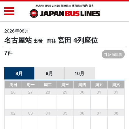
JAPAN BUS LINES 高速巴士 夜行巴士預約 日本
2026年08月
名古屋站
宮田
4列座位
7
件
反向區間
8月
9月
10月
周日
周一
周二
周三
周四
周五
周六
26
27
28
29
30
31
01
02
03
04
05
06
07
08