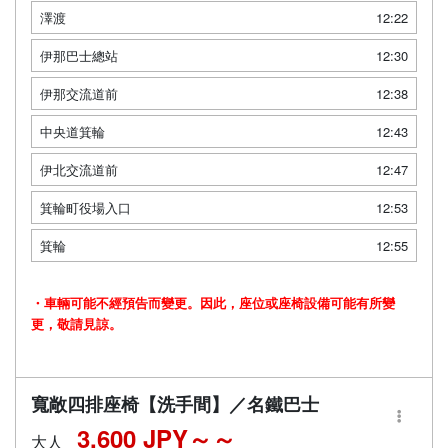
澤渡
12:22
伊那巴士總站
12:30
伊那交流道前
12:38
中央道箕輪
12:43
伊北交流道前
12:47
箕輪町役場入口
12:53
箕輪
12:55
・車輛可能不經預告而變更。因此，座位或座椅設備可能有所變
更，敬請見諒。
寬敞四排座椅【洗手間】／名鐵巴士
3,600 JPY～
大人