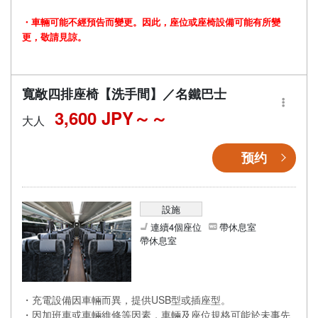
・車輛可能不經預告而變更。因此，座位或座椅設備可能有所變
更，敬請見諒。
寬敞四排座椅【洗手間】／名鐵巴士
3,600 JPY～
大人
预约
設施
連續4個座位
帶休息室
帶休息室
・充電設備因車輛而異，提供USB型或插座型。
・因加班車或車輛維修等因素，車輛及座位規格可能於未事先