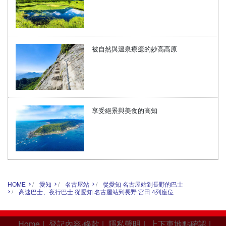
被自然與溫泉療癒的妙高高原
享受絕景與美食的高知
HOME
愛知
名古屋站
從愛知 名古屋站到長野的巴士
高速巴士、夜行巴士 從愛知 名古屋站到長野 宮田 4列座位
Home
|
登記內容‧條款
|
隱私聲明
|
上下車地點確認
|