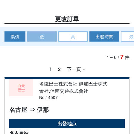
更改訂單
票價
低
高
出發時間
最
7
1～6
/
件
1
2
下一頁 »
名鐵巴士株式會社,伊那巴士株式
白天
巴士
會社,信南交通株式會社
No.14507
名古屋 ⇒ 伊那
出發地点
名古屋站