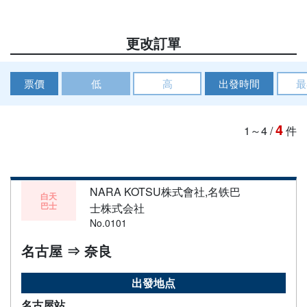
更改訂單
票價
低
高
出發時間
最
4
1～4
/
件
NARA KOTSU株式會社,名铁巴
白天
巴士
士株式会社
No.0101
名古屋 ⇒ 奈良
出發地点
名古屋站