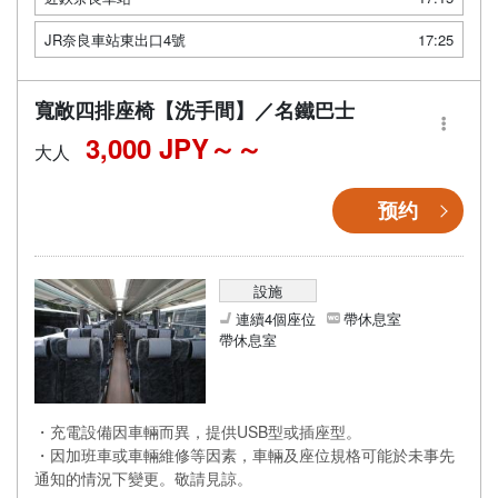
JR奈良車站東出口4號
17:25
寬敞四排座椅【洗手間】／名鐵巴士
3,000 JPY～
大人
预约
設施
連續4個座位
帶休息室
帶休息室
・充電設備因車輛而異，提供USB型或插座型。
・因加班車或車輛維修等因素，車輛及座位規格可能於未事先
通知的情況下變更。敬請見諒。