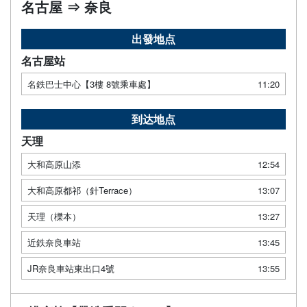
名古屋 ⇒ 奈良
出發地点
名古屋站
名鉄巴士中心【3樓 8號乘車處】
11:20
到达地点
天理
大和高原山添
12:54
大和高原都祁（針Terrace）
13:07
天理（櫟本）
13:27
近鉄奈良車站
13:45
JR奈良車站東出口4號
13:55