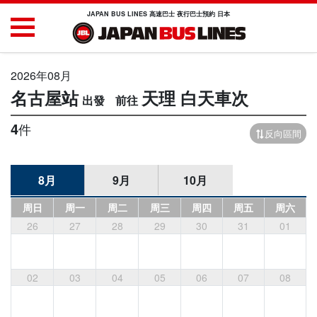
JAPAN BUS LINES 高速巴士 夜行巴士預約 日本
2026年08月
名古屋站
天理
白天車次
4
件
反向區間
8月
9月
10月
周日
周一
周二
周三
周四
周五
周六
26
27
28
29
30
31
01
02
03
04
05
06
07
08