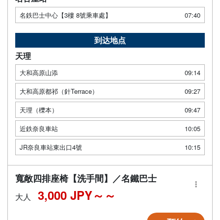
名鉄巴士中心【3樓 8號乘車處】
07:40
到达地点
天理
大和高原山添
09:14
大和高原都祁（針Terrace）
09:27
天理（櫟本）
09:47
近鉄奈良車站
10:05
JR奈良車站東出口4號
10:15
寬敞四排座椅【洗手間】／名鐵巴士
3,000 JPY～
大人