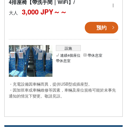
4排座椅【帶洗手間｜WiFi】/
3,000 JPY～
大人
预约
設施
連續4個座位
帶休息室
帶休息室
・充電設備因車輛而異，提供USB型或插座型。
・因加班車或車輛維修等因素，車輛及座位規格可能於未事先
通知的情況下變更。敬請見諒。