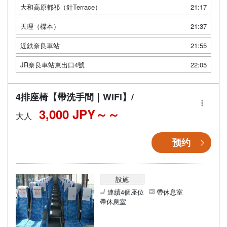
大和高原都祁（針Terrace）
21:17
天理（櫟本）
21:37
近鉄奈良車站
21:55
JR奈良車站東出口4號
22:05
4排座椅【帶洗手間｜WiFi】/
3,000 JPY～
大人
预约
設施
連續4個座位
帶休息室
帶休息室