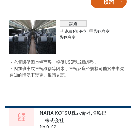
预约
設施
連續4個座位
帶休息室
帶休息室
・充電設備因車輛而異，提供USB型或插座型。
・因加班車或車輛維修等因素，車輛及座位規格可能於未事先
通知的情況下變更。敬請見諒。
NARA KOTSU株式會社,名铁巴
白天
巴士
士株式会社
No.0102