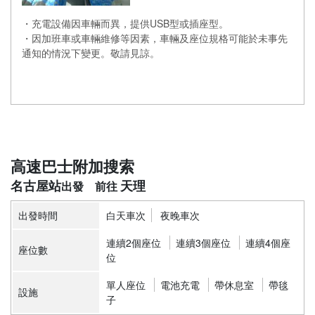
・充電設備因車輛而異，提供USB型或插座型。
・因加班車或車輛維修等因素，車輛及座位規格可能於未事先
通知的情況下變更。敬請見諒。
高速巴士附加搜索
名古屋站
天理
出發時間
白天車次
夜晚車次
連續2個座位
連續3個座位
連續4個座
座位數
位
單人座位
電池充電
帶休息室
帶毯
設施
子