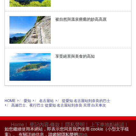
被自然與溫泉療癒的妙高高原
享受絕景與美食的高知
HOME
愛知
名古屋站
從愛知 名古屋站到奈良的巴士
高速巴士、夜行巴士 從愛知 名古屋站到奈良 天理 白天車次
Home
|
登記內容‧條款
|
隱私聲明
|
上下車地點確認
|
如您繼續使用本網站，即表示您同意我們使用 cookie（小型文字檔
FAQ
|
與我們聯絡
案）。 有關詳細信息，請參閱
隱私聲明
。