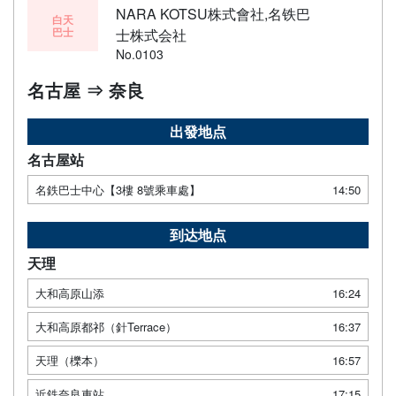
NARA KOTSU株式會社,名铁巴
白天
巴士
士株式会社
No.0103
名古屋 ⇒ 奈良
出發地点
名古屋站
名鉄巴士中心【3樓 8號乘車處】
14:50
到达地点
天理
大和高原山添
16:24
大和高原都祁（針Terrace）
16:37
天理（櫟本）
16:57
近鉄奈良車站
17:15