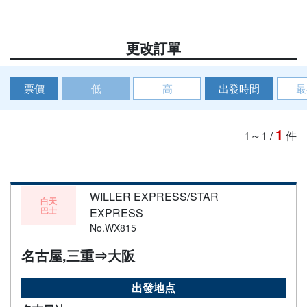
更改訂單
票價
低
高
出發時間
最
1
1～1
/
件
WILLER EXPRESS/STAR
白天
巴士
EXPRESS
No.WX815
名古屋,三重⇒大阪
出發地点