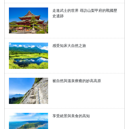
走進武士的世界 尋訪山梨甲府的戰國歷
史遺跡
感受知床大自然之旅
被自然與溫泉療癒的妙高高原
享受絕景與美食的高知