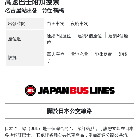
高速巴士附加搜索
名古屋站
鶴橋
出發時間
白天車次
夜晚車次
連續2個座位
連續3個座位
連續4個座
座位數
位
單人座位
電池充電
帶休息室
帶毯
設施
子
關於日本公交線路
日本巴士線（JBL）是一個綜合的巴士預訂站點，可讓您立即在日本
各地預訂巴士。 它處理各種公共汽車產品，例如高速公路公共汽