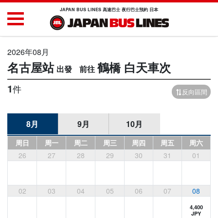
JAPAN BUS LINES 高速巴士 夜行巴士預約 日本
2026年08月
名古屋站
鶴橋
白天車次
1
件
反向區間
8月
9月
10月
周日
周一
周二
周三
周四
周五
周六
26
27
28
29
30
31
01
02
03
04
05
06
07
08
4,400
JPY