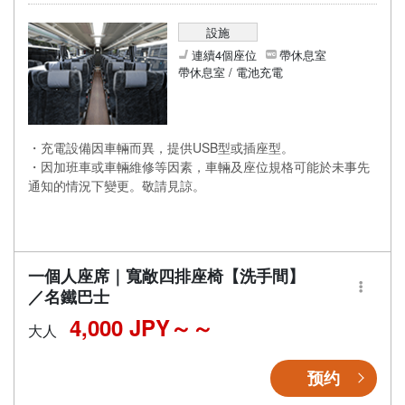
設施
連續4個座位
帶休息室
帶休息室 / 電池充電
・充電設備因車輛而異，提供USB型或插座型。
・因加班車或車輛維修等因素，車輛及座位規格可能於未事先
通知的情況下變更。敬請見諒。
一個人座席｜寬敞四排座椅【洗手間】
／名鐵巴士
4,000 JPY～
大人
预约