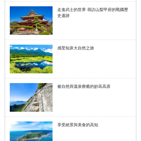
走進武士的世界 尋訪山梨甲府的戰國歷
史遺跡
感受知床大自然之旅
被自然與溫泉療癒的妙高高原
享受絕景與美食的高知