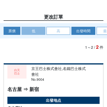
更改訂單
票價
低
高
出發時間
最
2
1～2
/
件
京王巴士株式會社,名鐵巴士株式
白天
巴士
會社
No.9004
名古屋 ⇒ 新宿
出發地点