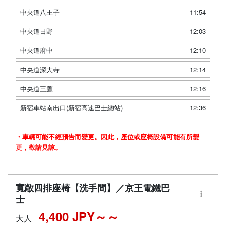
中央道八王子
11:54
中央道日野
12:03
中央道府中
12:10
中央道深大寺
12:14
中央道三鷹
12:16
新宿車站南出口(新宿高速巴士總站)
12:36
・車輛可能不經預告而變更。因此，座位或座椅設備可能有所變
更，敬請見諒。
寬敞四排座椅【洗手間】／京王電鐵巴
士
4,400 JPY～
大人