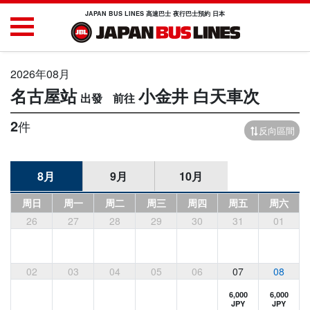
JAPAN BUS LINES 高速巴士 夜行巴士預約 日本
2026年08月
名古屋站
小金井
白天車次
2
件
反向區間
8月
9月
10月
周日
周一
周二
周三
周四
周五
周六
26
27
28
29
30
31
01
02
03
04
05
06
07
08
6,000
6,000
JPY
JPY