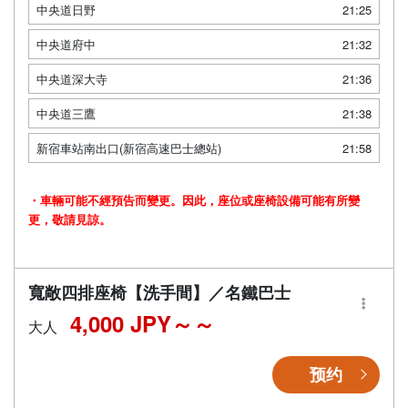
中央道日野
21:25
中央道府中
21:32
中央道深大寺
21:36
中央道三鷹
21:38
新宿車站南出口(新宿高速巴士總站)
21:58
・車輛可能不經預告而變更。因此，座位或座椅設備可能有所變
更，敬請見諒。
寬敞四排座椅【洗手間】／名鐵巴士
4,000 JPY～
大人
预约