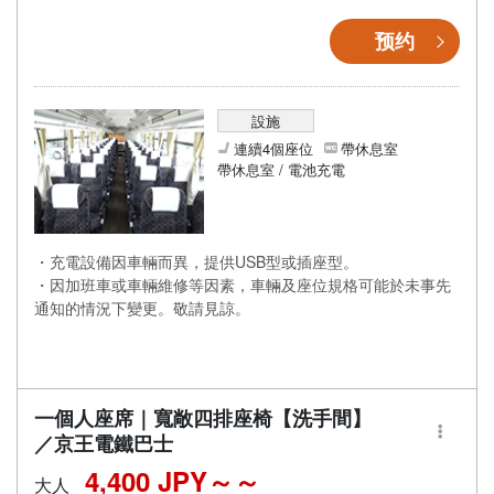
预约
設施
連續4個座位
帶休息室
帶休息室 / 電池充電
・充電設備因車輛而異，提供USB型或插座型。
・因加班車或車輛維修等因素，車輛及座位規格可能於未事先
通知的情況下變更。敬請見諒。
一個人座席｜寬敞四排座椅【洗手間】
／京王電鐵巴士
4,400 JPY～
大人