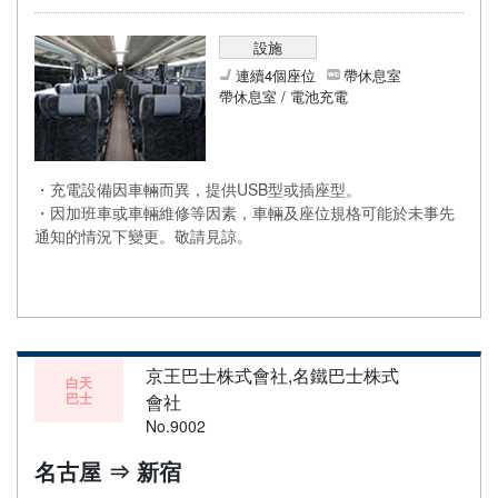
設施
連續4個座位
帶休息室
帶休息室 / 電池充電
・充電設備因車輛而異，提供USB型或插座型。
・因加班車或車輛維修等因素，車輛及座位規格可能於未事先
通知的情況下變更。敬請見諒。
京王巴士株式會社,名鐵巴士株式
白天
巴士
會社
No.9002
名古屋 ⇒ 新宿