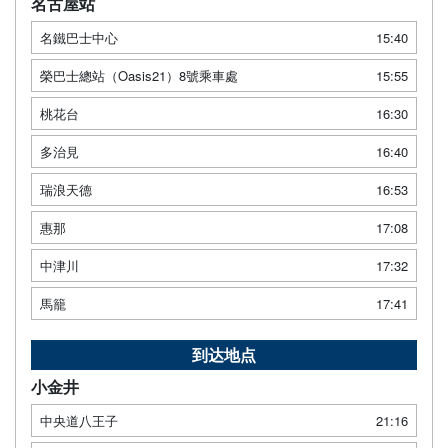
名古屋站
名鐵巴士中心
15:40
榮巴士總站（Oasis21）8號乘車處
15:55
桃花台
16:30
多治見
16:40
瑞浪天德
16:53
惠那
17:08
中津川
17:32
馬籠
17:41
到达地点
小金井
中央道八王子
21:16