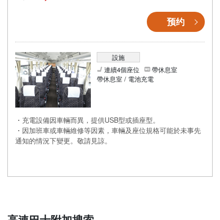
预约
設施
連續4個座位
帶休息室
帶休息室 / 電池充電
・充電設備因車輛而異，提供USB型或插座型。
・因加班車或車輛維修等因素，車輛及座位規格可能於未事先
通知的情況下變更。敬請見諒。
高速巴士附加搜索