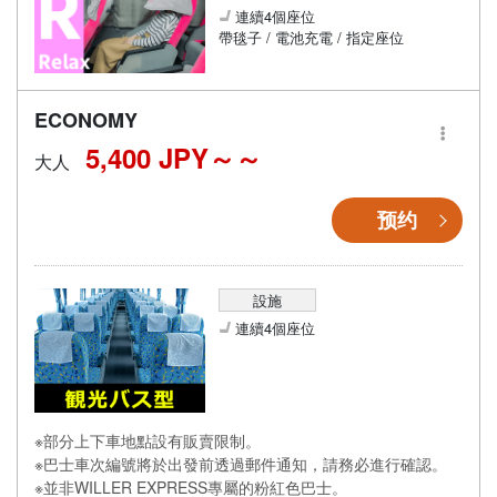
連續4個座位
帶毯子 / 電池充電 / 指定座位
ECONOMY
5,400 JPY～
大人
预约
設施
連續4個座位
※部分上下車地點設有販賣限制。
※巴士車次編號將於出發前透過郵件通知，請務必進行確認。
※並非WILLER EXPRESS專屬的粉紅色巴士。