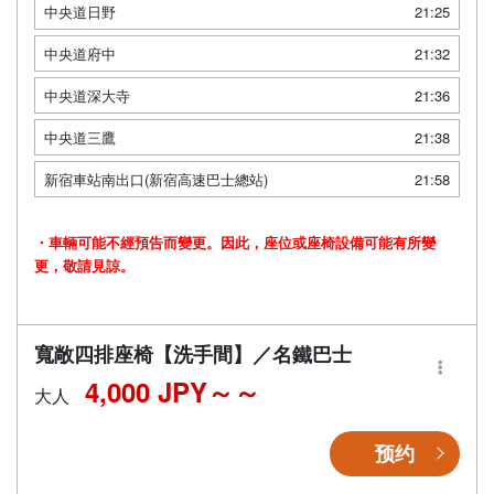
中央道日野
21:25
中央道府中
21:32
中央道深大寺
21:36
中央道三鷹
21:38
新宿車站南出口(新宿高速巴士總站)
21:58
・車輛可能不經預告而變更。因此，座位或座椅設備可能有所變
更，敬請見諒。
寬敞四排座椅【洗手間】／名鐵巴士
4,000 JPY～
大人
预约