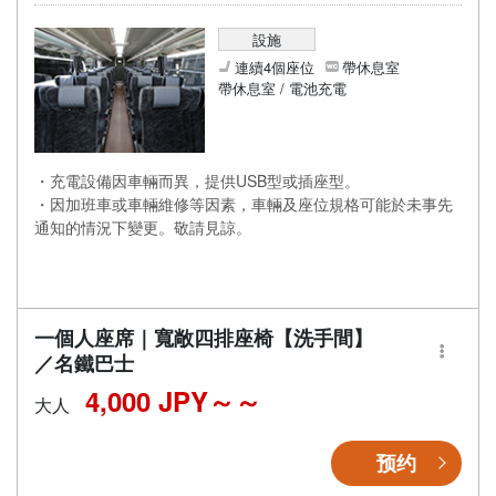
設施
連續4個座位
帶休息室
帶休息室 / 電池充電
・充電設備因車輛而異，提供USB型或插座型。
・因加班車或車輛維修等因素，車輛及座位規格可能於未事先
通知的情況下變更。敬請見諒。
一個人座席｜寬敞四排座椅【洗手間】
／名鐵巴士
4,000 JPY～
大人
预约