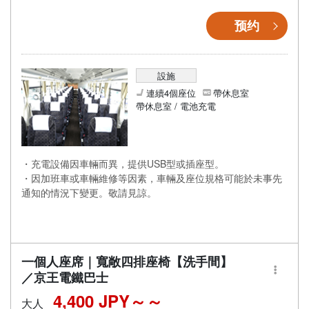
预约
設施
連續4個座位
帶休息室
帶休息室 / 電池充電
・充電設備因車輛而異，提供USB型或插座型。
・因加班車或車輛維修等因素，車輛及座位規格可能於未事先
通知的情況下變更。敬請見諒。
一個人座席｜寬敞四排座椅【洗手間】
／京王電鐵巴士
4,400 JPY～
大人