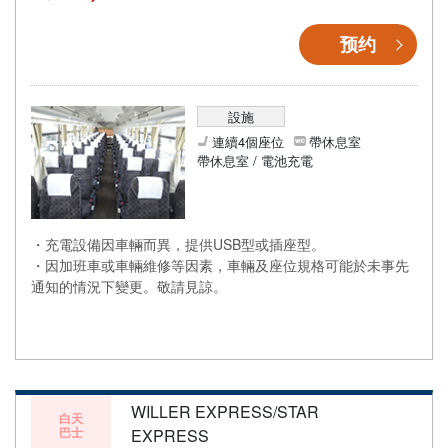
预约
設施
連續4個座位
帶休息室
帶休息室 / 電池充電
・充電設備因車輛而異，提供USB型或插座型。
・因加班車或車輛維修等因素，車輛及座位規格可能於未事先
通知的情況下變更。敬請見諒。
WILLER EXPRESS/STAR
白天
巴士
EXPRESS