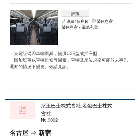
設施
連續4個座位
帶休息室
帶休息室 / 電池充電
・充電設備因車輛而異，提供USB型或插座型。
・因加班車或車輛維修等因素，車輛及座位規格可能於未事先
通知的情況下變更。敬請見諒。
京王巴士株式會社,名鐵巴士株式
白天
巴士
會社
No.9002
名古屋 ⇒ 新宿