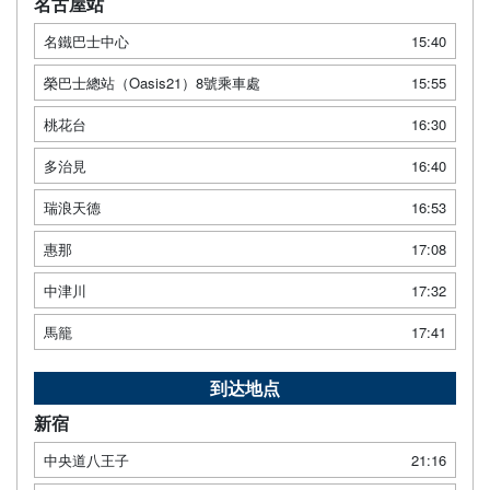
名古屋站
名鐵巴士中心
15:40
榮巴士總站（Oasis21）8號乘車處
15:55
桃花台
16:30
多治見
16:40
瑞浪天德
16:53
惠那
17:08
中津川
17:32
馬籠
17:41
到达地点
新宿
中央道八王子
21:16