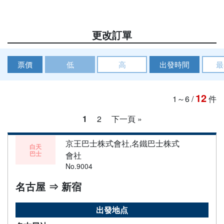
更改訂單
票價
低
高
出發時間
最
12
1～6
/
件
1
2
下一頁 »
京王巴士株式會社,名鐵巴士株式
白天
巴士
會社
No.9004
名古屋 ⇒ 新宿
出發地点