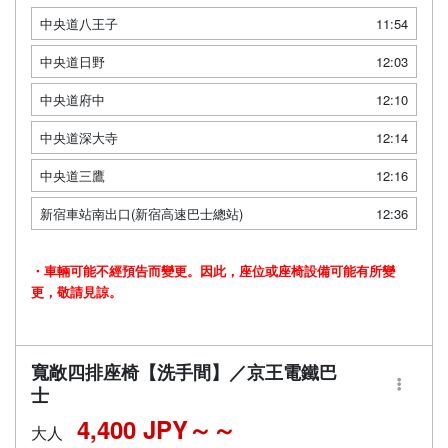
中央道八王子
11:54
中央道日野
12:03
中央道府中
12:10
中央道深大寺
12:14
中央道三鷹
12:16
新宿車站南出口(新宿高速巴士總站)
12:36
・車輛可能不經預告而變更。因此，座位或座椅設備可能有所變
更，敬請見諒。
寬敞四排座椅【洗手間】／京王電鐵巴
士
4,400 JPY～
大人