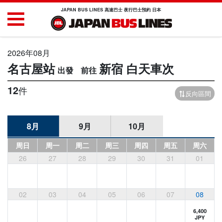
JAPAN BUS LINES 高速巴士 夜行巴士預約 日本
2026年08月
名古屋站
新宿
白天車次
12
件
反向區間
8月
9月
10月
周日
周一
周二
周三
周四
周五
周六
26
27
28
29
30
31
01
02
03
04
05
06
07
08
6,400
JPY