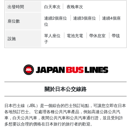
出發時間
白天車次
夜晚車次
連續2個座位
連續3個座位
連續4個座
座位數
位
單人座位
電池充電
帶休息室
帶毯
設施
子
關於日本公交線路
日本巴士線（JBL）是一個綜合的巴士預訂站點，可讓您立即在日本
各地預訂巴士。 它處理各種公共汽車產品，例如高速公路公共汽
車，白天公共汽車，夜間公共汽車和公共汽車通行證，並且受到許
多想要以合理的價格在日本旅行的旅行者的歡迎。