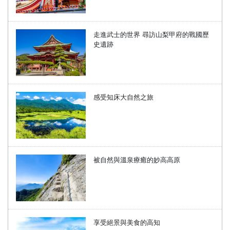
走進武士的世界 尋訪山梨甲府的戰國歷
史遺跡
感受知床大自然之旅
被自然與溫泉療癒的妙高高原
享受絕景與美食的高知