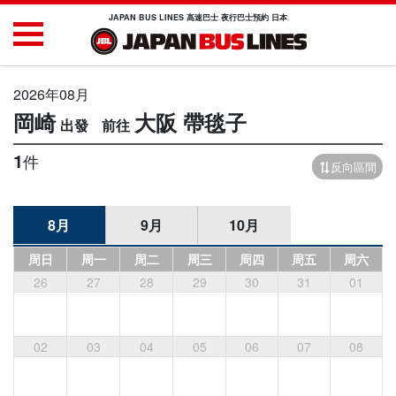
JAPAN BUS LINES 高速巴士 夜行巴士預約 日本
2026年08月
岡崎
大阪
帶毯子
1
件
反向區間
8月
9月
10月
周日
周一
周二
周三
周四
周五
周六
26
27
28
29
30
31
01
02
03
04
05
06
07
08