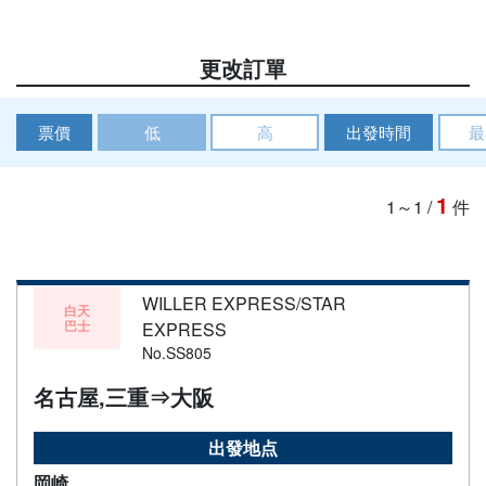
更改訂單
票價
低
高
出發時間
最
1
1～1
/
件
WILLER EXPRESS/STAR
白天
巴士
EXPRESS
No.SS805
名古屋,三重⇒大阪
出發地点
岡崎