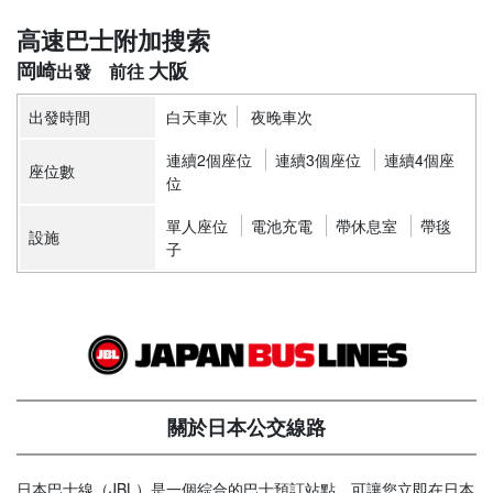
高速巴士附加搜索
岡崎
大阪
出發時間
白天車次
夜晚車次
連續2個座位
連續3個座位
連續4個座
座位數
位
單人座位
電池充電
帶休息室
帶毯
設施
子
關於日本公交線路
日本巴士線（JBL）是一個綜合的巴士預訂站點，可讓您立即在日本