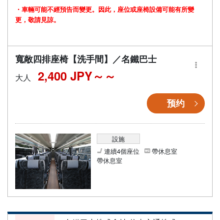
・車輛可能不經預告而變更。因此，座位或座椅設備可能有所變
更，敬請見諒。
寬敞四排座椅【洗手間】／名鐵巴士
2,400 JPY～
大人
预约
設施
連續4個座位
帶休息室
帶休息室