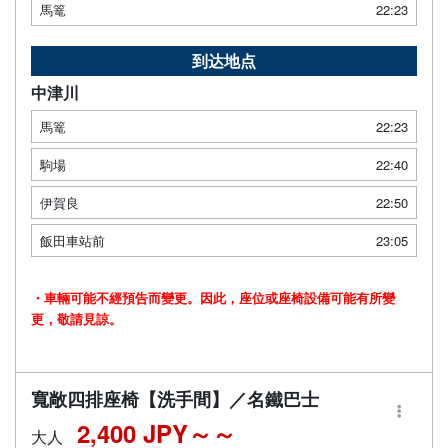
馬篭
22:23
到达地点
中津川
馬篭
22:23
駒場
22:40
伊賀良
22:50
飯田車站前
23:05
・車輛可能不經預告而變更。因此，座位或座椅設備可能有所變
更，敬請見諒。
寬敞四排座椅【洗手間】／名鐵巴士
2,400 JPY～
大人