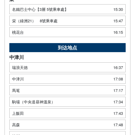
名鐵巴士中心【3層 5號乘車處】
15:30
栄（綠洲21） 8號乘車處
15:47
桃花台
16:15
到达地点
中津川
瑞浪天徳
16:37
中津川
17:08
馬篭
17:17
駒場（中央道昼神溫泉）
17:34
上飯田
17:43
高森
17:48