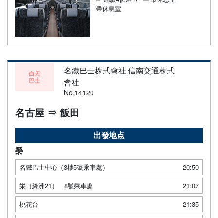
帶休息室
名鐵巴士株式會社,信南交通株式
白天
巴士
會社
No.14120
名古屋 ⇒ 飯田
出發地点
榮
名鐵巴士中心（3樓5號乘車處）
20:50
栄（綠洲21） 8號乘車處
21:07
桃花台
21:35