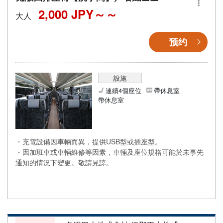
2,000 JPY～
大人
预约
設施
連續4個座位
帶休息室
帶休息室
・充電設備因車輛而異，提供USB型或插座型。
・因加班車或車輛維修等因素，車輛及座位規格可能於未事先
通知的情況下變更。敬請見諒。