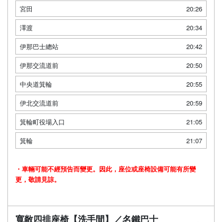
宮田
20:26
澤渡
20:34
伊那巴士總站
20:42
伊那交流道前
20:50
中央道箕輪
20:55
伊北交流道前
20:59
箕輪町役場入口
21:05
箕輪
21:07
・車輛可能不經預告而變更。因此，座位或座椅設備可能有所變
更，敬請見諒。
寬敞四排座椅【洗手間】／名鐵巴士