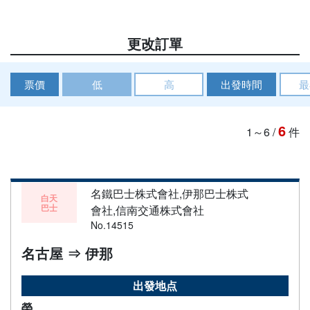
更改訂單
票價
低
高
出發時間
最
6
1～6
/
件
名鐵巴士株式會社,伊那巴士株式
白天
巴士
會社,信南交通株式會社
No.14515
名古屋 ⇒ 伊那
出發地点
榮