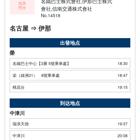
名鐵巴士株式會社,伊那巴士株式
白天
巴士
會社,信南交通株式會社
No.14518
名古屋 ⇒ 伊那
出發地点
榮
名鐵巴士中心【3層 5號乘車處】
18:30
栄（綠洲21） 8號乘車處
18:47
桃花台
19:15
到达地点
中津川
瑞浪天徳
19:37
中津川
20:08