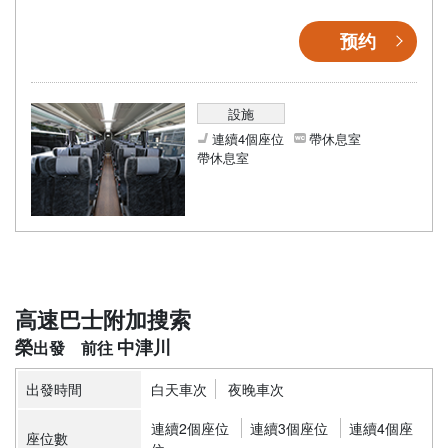
预约
設施
連續4個座位
帶休息室
帶休息室
高速巴士附加搜索
榮
中津川
出發時間
白天車次
夜晚車次
連續2個座位
連續3個座位
連續4個座
座位數