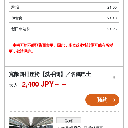
駒場
21:00
伊賀良
21:10
飯田車站前
21:25
・車輛可能不經預告而變更。因此，座位或座椅設備可能有所變
更，敬請見諒。
寬敞四排座椅【洗手間】／名鐵巴士
2,400 JPY～
大人
预约
設施
連續4個座位
帶休息室