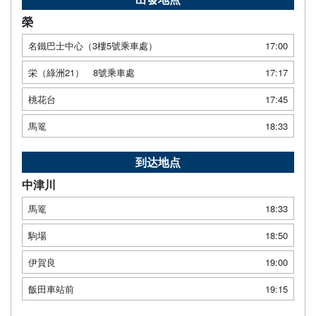
榮
名鐵巴士中心（3樓5號乘車處）
17:00
栄（綠洲21） 8號乘車處
17:17
桃花台
17:45
馬篭
18:33
到达地点
中津川
馬篭
18:33
駒場
18:50
伊賀良
19:00
飯田車站前
19:15