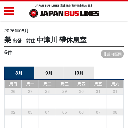
JAPAN BUS LINES 高速巴士 夜行巴士預約 日本
2026年08月
榮
中津川
帶休息室
6
件
反向區間
8月
9月
10月
周日
周一
周二
周三
周四
周五
周六
26
27
28
29
30
31
01
02
03
04
05
06
07
08