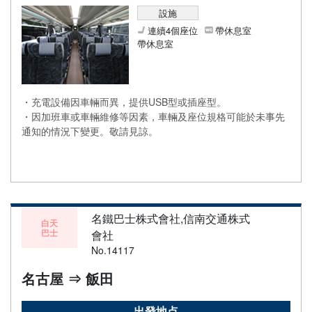
設施
連續4個座位
帶休息室
帶休息室
・充電設備因車輛而異，提供USB型或插座型。
・因加班車或車輛維修等因素，車輛及座位規格可能於未事先
通知的情況下變更。敬請見諒。
名鐵巴士株式會社,信南交通株式
白天
巴士
會社
No.14117
名古屋 ⇒ 飯田
出發地点