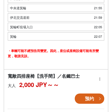
中央道箕輪
21:55
伊北交流道前
21:59
箕輪町役場入口
22:05
箕輪
22:07
・車輛可能不經預告而變更。因此，座位或座椅設備可能有所變
更，敬請見諒。
寬敞四排座椅【洗手間】／名鐵巴士
2,000 JPY～
大人
预约