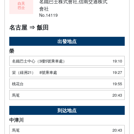
名鐵巴士株式會社,信南交通株式
白天
巴士
會社
No.14119
名古屋 ⇒ 飯田
出發地点
榮
名鐵巴士中心（3樓5號乘車處）
19:10
栄（綠洲21） 8號乘車處
19:27
桃花台
19:55
馬篭
20:43
到达地点
中津川
馬篭
20:43