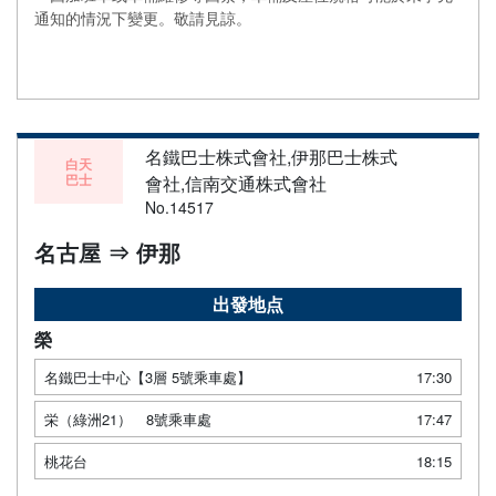
通知的情況下變更。敬請見諒。
名鐵巴士株式會社,伊那巴士株式
白天
巴士
會社,信南交通株式會社
No.14517
名古屋 ⇒ 伊那
出發地点
榮
名鐵巴士中心【3層 5號乘車處】
17:30
栄（綠洲21） 8號乘車處
17:47
桃花台
18:15