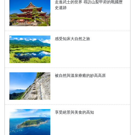
走進武士的世界 尋訪山梨甲府的戰國歷
史遺跡
感受知床大自然之旅
被自然與溫泉療癒的妙高高原
享受絕景與美食的高知