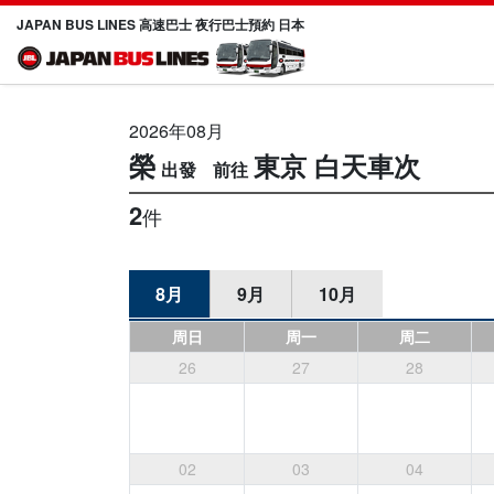
JAPAN BUS LINES 高速巴士 夜行巴士預約 日本
2026年08月
榮
東京
白天車次
2
件
8月
9月
10月
周日
周一
周二
26
27
28
02
03
04