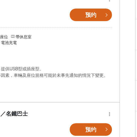
预约
個座位
帶休息室
/ 電池充電
提供USB型或插座型。
等因素，車輛及座位規格可能於未事先通知的情況下變更。
】／名鐵巴士
预约