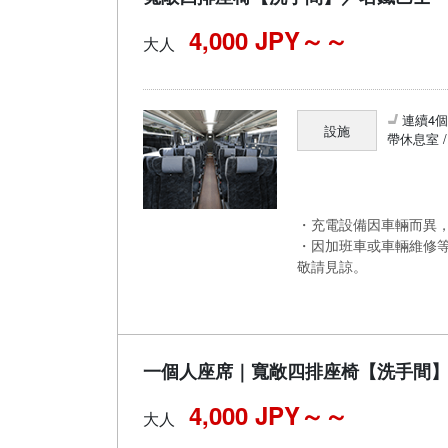
4,000 JPY～
大人
連續4
設施
帶休息室 
・充電設備因車輛而異，
・因加班車或車輛維修
敬請見諒。
一個人座席｜寬敞四排座椅【洗手間
4,000 JPY～
大人