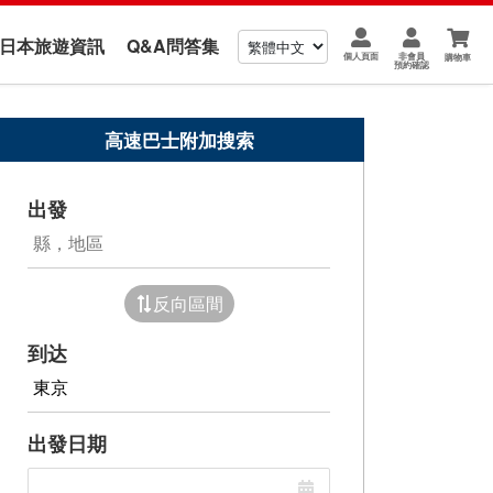
us 日本旅遊資訊
Q&A問答集
個人頁面
非會員
購物車
預約確認
高速巴士附加搜索
出發
反向區間
到达
出發日期