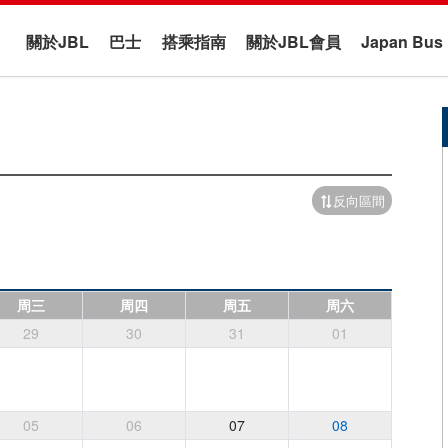
關於JBL
巴士
搭乘指南
關於JBL會員
Japan B
反向區間
周三
周四
周五
周六
29
30
31
01
05
06
07
08