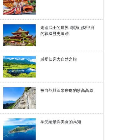
走進武士的世界 尋訪山梨甲府
的戰國歷史遺跡
感受知床大自然之旅
被自然與溫泉療癒的妙高高原
享受絕景與美食的高知