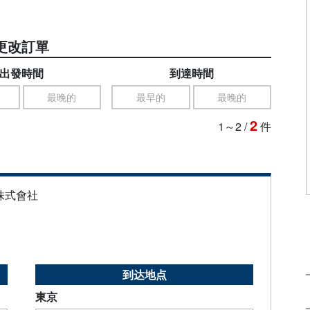
更改訂單
出發時間
到達時間
最晚的
最早的
最晚的
2
1～2
/
件
株式會社
到达地点
東京