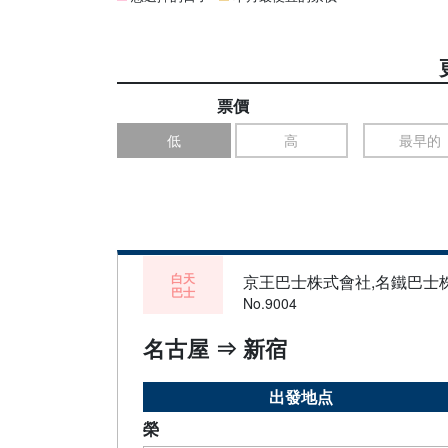
票價
低
高
最早的
白天
京王巴士株式會社,名鐵巴士
巴士
No.9004
名古屋 ⇒ 新宿
出發地点
榮