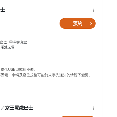
巴士
预约
個座位
帶休息室
/ 電池充電
提供USB型或插座型。
等因素，車輛及座位規格可能於未事先通知的情況下變更。
】／京王電鐵巴士