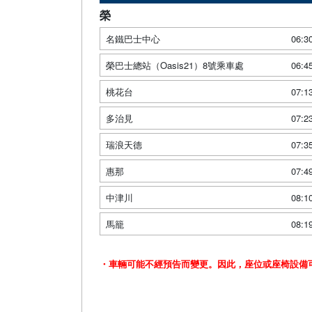
榮
名鐵巴士中心
06:3
榮巴士總站（Oasis21）8號乘車處
06:4
桃花台
07:1
多治見
07:2
瑞浪天德
07:3
惠那
07:4
中津川
08:1
馬籠
08:1
・車輛可能不經預告而變更。因此，座位或座椅設備