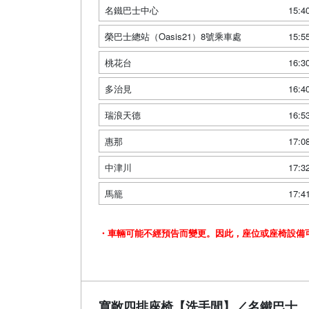
名鐵巴士中心
15:4
榮巴士總站（Oasis21）8號乘車處
15:5
桃花台
16:3
多治見
16:4
瑞浪天德
16:5
惠那
17:0
中津川
17:3
馬籠
17:4
・車輛可能不經預告而變更。因此，座位或座椅設備
寬敞四排座椅【洗手間】／名鐵巴士