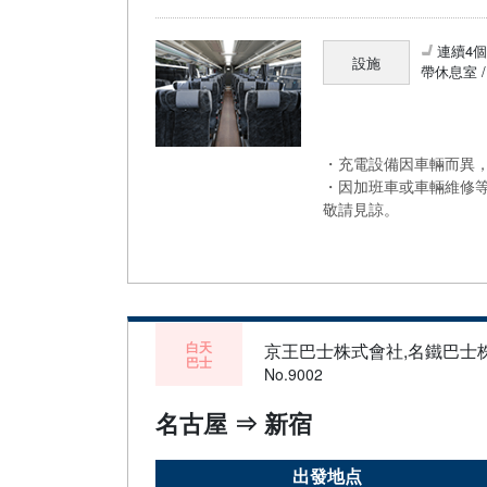
連續4
設施
帶休息室 
・充電設備因車輛而異，
・因加班車或車輛維修
敬請見諒。
白天
京王巴士株式會社,名鐵巴士
巴士
No.9002
名古屋 ⇒ 新宿
出發地点