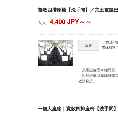
寬敞四排座椅【洗手間】／京王電鐵
4,400 JPY～
大人
連續4
設施
帶休息室 
・充電設備因車輛而異，
・因加班車或車輛維修
敬請見諒。
一個人座席｜寬敞四排座椅【洗手間